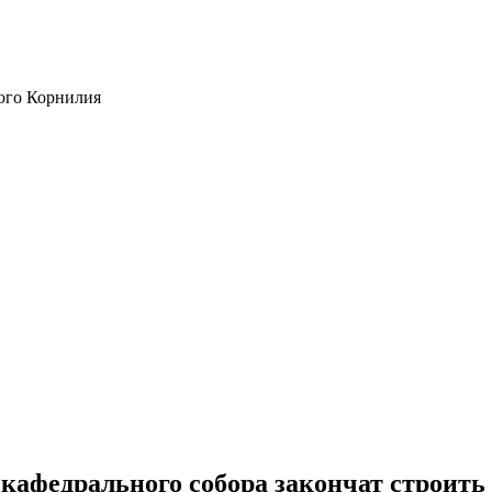
ого Корнилия
афедрального собора закончат строить 