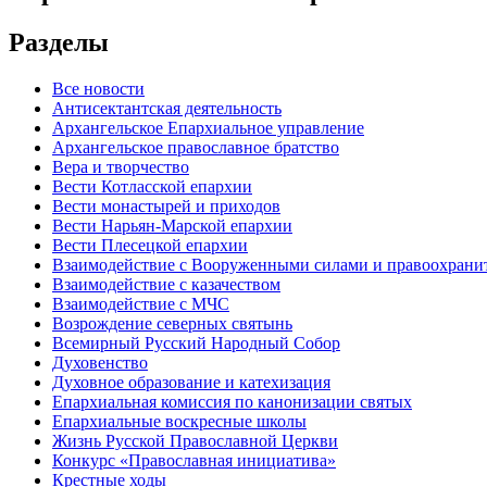
Разделы
Все новости
Антисектантская деятельность
Архангельское Епархиальное управление
Архангельское православное братство
Вера и творчество
Вести Котласской епархии
Вести монастырей и приходов
Вести Нарьян-Марской епархии
Вести Плесецкой епархии
Взаимодействие с Вооруженными силами и правоохран
Взаимодействие с казачеством
Взаимодействие с МЧС
Возрождение северных святынь
Всемирный Русский Народный Собор
Духовенство
Духовное образование и катехизация
Епархиальная комиссия по канонизации святых
Епархиальные воскресные школы
Жизнь Русской Православной Церкви
Конкурс «Православная инициатива»
Крестные ходы