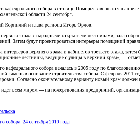
 кафедрального собора в столице Поморья завершатся в апреле 
ангельской области 24 сентября.
й Корнилий и глава региона Игорь Орлов.
а первого этажа с парадными открытыми лестницами, зала собра
щений. Затем будут проектироваться интерьеры помещений правящ
а интерьеров верхнего храма и кабинетов третьего этажа, затем
ационные лестницы, ведущие с улицы в верхний храм», — отмет
 кафедрального собора началась в 2005 году по благословению 
й камень в основание строительства собора. С февраля 2011 год
ровки. Согласно окончательному варианту новый храм должен в
 идет всем миром — на пожертвования предприятий, организаци
гельска
о собора. 24 сентября 2019 года