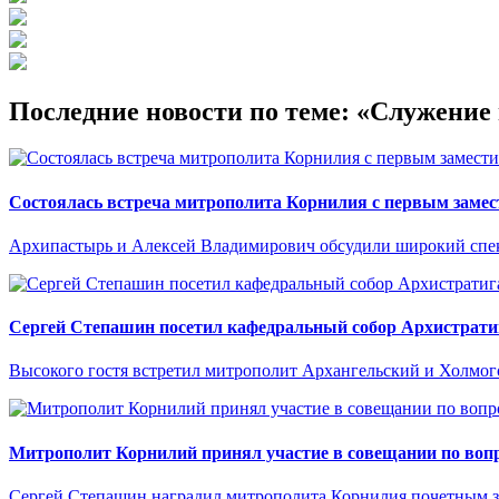
Последние новости по теме: «Служени
Состоялась встреча митрополита Корнилия с первым замес
Архипастырь и Алексей Владимирович обсудили широкий спект
Сергей Степашин посетил кафедральный собор Архистрати
Высокого гостя встретил митрополит Архангельский и Холмо
Митрополит Корнилий принял участие в совещании по вопр
Сергей Степашин наградил митрополита Корнилия почетным 