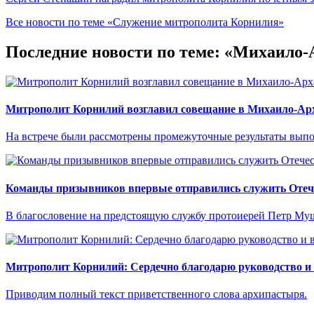
Все новости по теме «Служение митрополита Корнилия»
Последние новости по теме: «Михаило
Митрополит Корнилий возглавил совещание в Михаило-Арх
На встрече были рассмотрены промежуточные результаты выпо
Команды призывников впервые отправились служить Отече
В благословение на предстоящую службу протоиерей Петр Муш
Митрополит Корнилий: Сердечно благодарю руководство и
Приводим полный текст приветственного слова архипастыря.