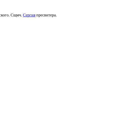
рского. Сщмч.
Сергия
пресвитера.