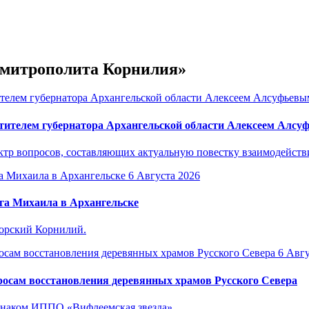
е митрополита Корнилия»
тителем губернатора Архангельской области Алексеем Алс
р вопросов, составляющих актуальную повестку взаимодействия
6 Августа 2026
га Михаила в Архангельске
горский Корнилий.
6 Авгу
осам восстановления деревянных храмов Русского Севера
знаком ИППО «Вифлеемская звезда».