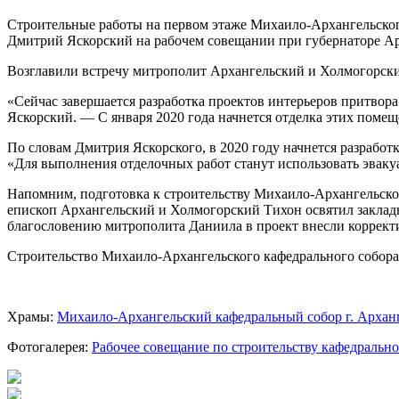
Строительные работы на первом этаже Михаило-Архангельского
Дмитрий Яскорский на рабочем совещании при губернаторе Арх
Возглавили встречу митрополит Архангельский и Холмогорски
«Сейчас завершается разработка проектов интерьеров притвор
Яскорский. — С января 2020 года начнется отделка этих поме
По словам Дмитрия Яскорского, в 2020 году начнется разработк
«Для выполнения отделочных работ станут использовать эваку
Напомним, подготовка к строительству Михаило-Архангельского
епископ Архангельский и Холмогорский Тихон освятил закладно
благословению митрополита Даниила в проект внесли корректи
Строительство Михаило-Архангельского кафедрального собора
Храмы:
Михаило-Архангельский кафедральный собор г. Архан
Фотогалерея:
Рабочее совещание по строительству кафедральног