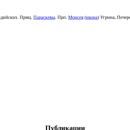
идийских. Прмц.
Параскевы
. Прп.
Моисея
(
икона
) Угрина, Пече
Публикации