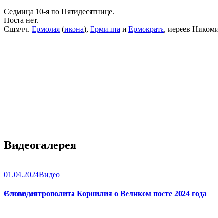
Седмица 10-я по Пятидесятнице.
Поста нет.
Сщмчч.
Ермолая
(
икона
),
Ермиппа
и
Ермократа
, иереев Ником
Видеогалерея
01.04.2024
Видео
Слово митрополита Корнилия о Великом посте 2024 года
Все видео