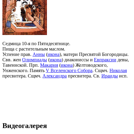
Седмица 10-я по Пятидесятнице.
Пища с растительным маслом.
Успение прав.
Анны
(
икона
), матери Пресвятой Богородицы.
Свв. жен
Олимпиады
(
икона
) диакониссы и
Евпраксии
девы,
Тавеннской. Прп.
Макария
(
икона
) Желтоводского,
Унженского. Память
V Вселенского Собора
. Сщмч.
Николая
пресвитера. Сщмч.
Александра
пресвитера. Св.
Ираиды
исп.
Видеогалерея