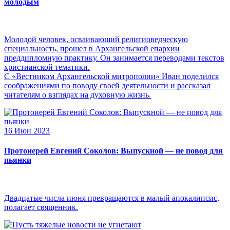
молодым
Молодой человек, осваивающий религиоведческую
специальность, прошел в Архангельской епархии
преддипломную практику. Он занимается переводами текстов
христианской тематики.
С «Вестником Архангельской митрополии» Иван поделился
соображениями по поводу своей деятельности и рассказал
читателям о взглядах на духовную жизнь.
16 Июн 2023
Протоиерей Евгений Соколов: Выпускной — не повод для
пьянки
Двадцатые числа июня превращаются в малый апокалипсис,
полагает священник.