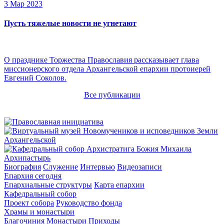
3 Мар 2023
Пусть тяжелые новости не угнетают
О празднике Торжества Православия рассказывает глава
миссионерского отдела Архангельской епархии протоиерей
Евгений Соколов.
Все публикации
Архипастырь
Биография
Служение
Интервью
Видеозаписи
Епархия сегодня
Епархиальные структуры
Карта епархии
Кафедральный собор
Проект собора
Руководство фонда
Храмы и монастыри
Благочиния
Монастыри
Приходы