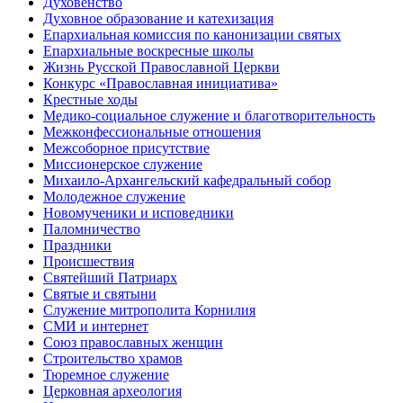
Духовенство
Духовное образование и катехизация
Епархиальная комиссия по канонизации святых
Епархиальные воскресные школы
Жизнь Русской Православной Церкви
Конкурс «Православная инициатива»
Крестные ходы
Медико-социальное служение и благотворительность
Межконфессиональные отношения
Межсоборное присутствие
Миссионерское служение
Михаило-Архангельский кафедральный собор
Молодежное служение
Новомученики и исповедники
Паломничество
Праздники
Происшествия
Святейший Патриарх
Святые и святыни
Служение митрополита Корнилия
СМИ и интернет
Союз православных женщин
Строительство храмов
Тюремное служение
Церковная археология