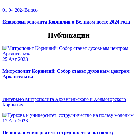
01.04.2024
Видео
Слово митрополита Корнилия о Великом посте 2024 года
Все видео
Публикации
25 Авг 2023
Митрополит Корнилий: Собор станет духовным центром
Архангельска
Интервью Митрополита Архангельского и Холмогорского
Корнилия
17 Авг 2023
Церковь и университет: сотрудничество на пользу