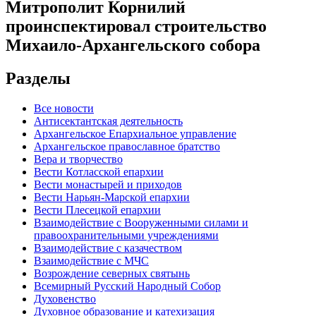
Митрополит Корнилий
проинспектировал строительство
Михаило-Архангельского собора
Разделы
Все новости
Антисектантская деятельность
Архангельское Епархиальное управление
Архангельское православное братство
Вера и творчество
Вести Котласской епархии
Вести монастырей и приходов
Вести Нарьян-Марской епархии
Вести Плесецкой епархии
Взаимодействие с Вооруженными силами и
правоохранительными учреждениями
Взаимодействие с казачеством
Взаимодействие с МЧС
Возрождение северных святынь
Всемирный Русский Народный Собор
Духовенство
Духовное образование и катехизация