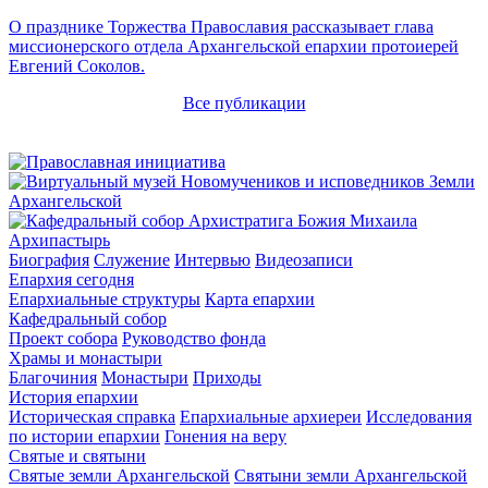
О празднике Торжества Православия рассказывает глава
миссионерского отдела Архангельской епархии протоиерей
Евгений Соколов.
Все публикации
Архипастырь
Биография
Служение
Интервью
Видеозаписи
Епархия сегодня
Епархиальные структуры
Карта епархии
Кафедральный собор
Проект собора
Руководство фонда
Храмы и монастыри
Благочиния
Монастыри
Приходы
История епархии
Историческая справка
Епархиальные архиереи
Исследования
по истории епархии
Гонения на веру
Святые и святыни
Святые земли Архангельской
Святыни земли Архангельской