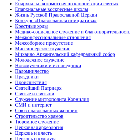
Епархиальная комиссия по канонизации святых
Епархиальные воскресные школы
Жизнь Русской Православной Церкви
Конкурс «Православная инициатива»
Крестные ходы
Медико-социальное служение и благотворительность
Межконфессиональные отношения
Межсоборное присутствие
Миссионерское служение
Михаило-Архангельский кафедральный собор
Молодежное служение
Новомученики и исповедники
Паломничество
Праздники
Происшествия
Святейший Патриарх
Святые и святыни
Служение митрополита Корнилия
СМИ и интернет
Союз православных женщин
Строительство храмов
Тюремное служение
Церковная археология
Церковь и власть
Церковь и культура