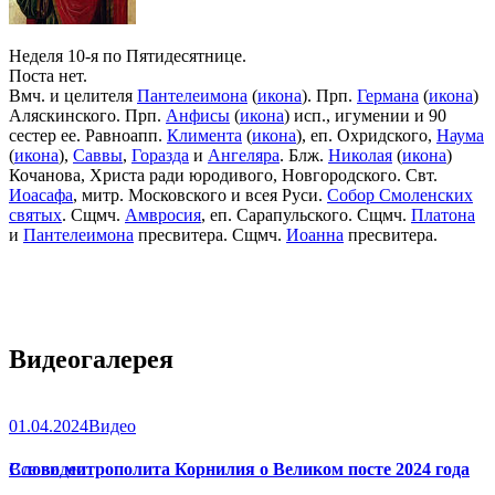
Неделя 10-я по Пятидесятнице.
Поста нет.
Вмч. и целителя
Пантелеимона
(
икона
). Прп.
Германа
(
икона
)
Аляскинского. Прп.
Анфисы
(
икона
) исп., игумении и 90
сестер ее. Равноапп.
Климента
(
икона
), еп. Охридского,
Наума
(
икона
),
Саввы
,
Горазда
и
Ангеляра
. Блж.
Николая
(
икона
)
Кочанова, Христа ради юродивого, Новгородского. Свт.
Иоасафа
, митр. Московского и всея Руси.
Собор Смоленских
святых
. Сщмч.
Амвросия
, еп. Сарапульского. Сщмч.
Платона
и
Пантелеимона
пресвитера. Сщмч.
Иоанна
пресвитера.
Видеогалерея
01.04.2024
Видео
Слово митрополита Корнилия о Великом посте 2024 года
Все видео