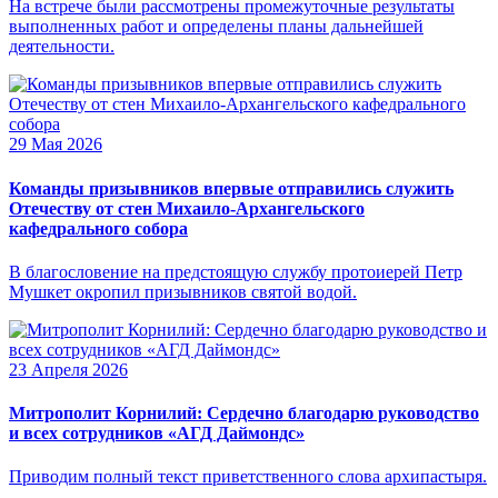
На встрече были рассмотрены промежуточные результаты
выполненных работ и определены планы дальнейшей
деятельности.
29 Мая 2026
Команды призывников впервые отправились служить
Отечеству от стен Михаило-Архангельского
кафедрального собора
В благословение на предстоящую службу протоиерей Петр
Мушкет окропил призывников святой водой.
23 Апреля 2026
Митрополит Корнилий: Сердечно благодарю руководство
и всех сотрудников «АГД Даймондс»
Приводим полный текст приветственного слова архипастыря.