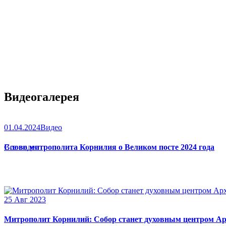
Видеогалерея
01.04.2024
Видео
Слово митрополита Корнилия о Великом посте 2024 года
Все видео
25 Авг 2023
Митрополит Корнилий: Собор станет духовным центром Ар