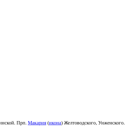
ннской. Прп.
Макария
(
икона
) Желтоводского, Унженского.