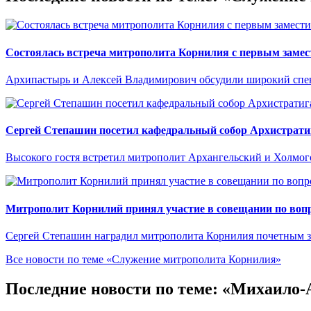
Состоялась встреча митрополита Корнилия с первым замес
Архипастырь и Алексей Владимирович обсудили широкий спект
Сергей Степашин посетил кафедральный собор Архистрати
Высокого гостя встретил митрополит Архангельский и Холмо
Митрополит Корнилий принял участие в совещании по вопр
Сергей Степашин наградил митрополита Корнилия почетным 
Все новости по теме «Служение митрополита Корнилия»
Последние новости по теме: «Михаило