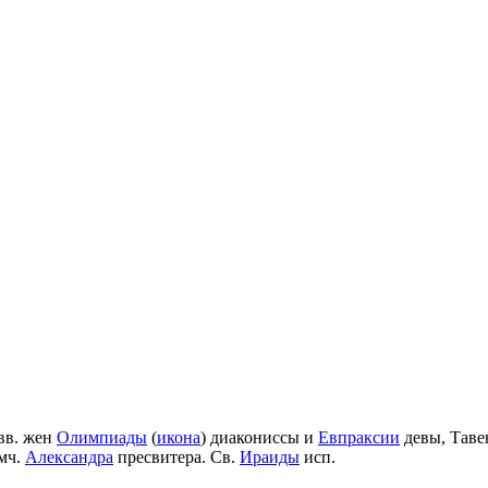
вв. жен
Олимпиады
(
икона
) диакониссы и
Евпраксии
девы, Таве
мч.
Александра
пресвитера. Св.
Ираиды
исп.