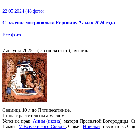
22.05.2024
(48 фото)
Служение митрополита Корнилия 22 мая 2024 года
Все фото
7 августа 2026 г. ( 25 июля ст.ст.), пятница.
Седмица 10-я по Пятидесятнице.
Пища с растительным маслом.
Успение прав.
Анны
(
икона
), матери Пресвятой Богородицы. С
Память
V Вселенского Собора
. Сщмч.
Николая
пресвитера. Сщ