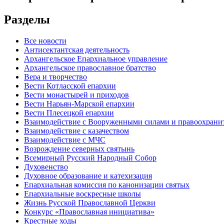
Разделы
Все новости
Антисектантская деятельность
Архангельское Епархиальное управление
Архангельское православное братство
Вера и творчество
Вести Котласской епархии
Вести монастырей и приходов
Вести Нарьян-Марской епархии
Вести Плесецкой епархии
Взаимодействие с Вооруженными силами и правоохран
Взаимодействие с казачеством
Взаимодействие с МЧС
Возрождение северных святынь
Всемирный Русский Народный Собор
Духовенство
Духовное образование и катехизация
Епархиальная комиссия по канонизации святых
Епархиальные воскресные школы
Жизнь Русской Православной Церкви
Конкурс «Православная инициатива»
Крестные ходы