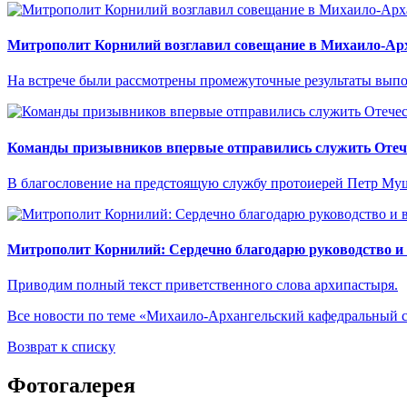
Митрополит Корнилий возглавил совещание в Михаило-Арх
На встрече были рассмотрены промежуточные результаты выпо
Команды призывников впервые отправились служить Отече
В благословение на предстоящую службу протоиерей Петр Муш
Митрополит Корнилий: Сердечно благодарю руководство и
Приводим полный текст приветственного слова архипастыря.
Все новости по теме «Михаило-Архангельский кафедральный 
Возврат к списку
Фотогалерея