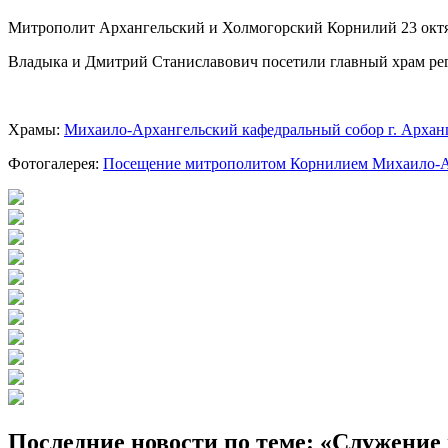
Митрополит Архангельский и Холмогорский Корнилий 23 октяб
Владыка и Дмитрий Станиславович посетили главный храм рег
Храмы:
Михаило-Архангельский кафедральный собор г. Архан
Фотогалерея:
Посещение митрополитом Корнилием Михаило-Арх
Последние новости по теме: «Служени