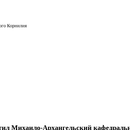
ого Корнилия
тил Михаило-Архангельский кафедраль