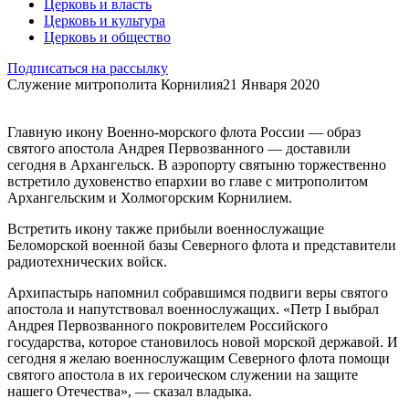
Церковь и власть
Церковь и культура
Церковь и общество
Подписаться на рассылку
Служение митрополита Корнилия
21 Января 2020
Главную икону Военно-морского флота России — образ
святого апостола Андрея Первозванного — доставили
сегодня в Архангельск. В аэропорту святыню торжественно
встретило духовенство епархии во главе с митрополитом
Архангельским и Холмогорским Корнилием.
Встретить икону также прибыли военнослужащие
Беломорской военной базы Северного флота и представители
радиотехнических войск.
Архипастырь напомнил собравшимся подвиги веры святого
апостола и напутствовал военнослужащих. «Петр I выбрал
Андрея Первозванного покровителем Российского
государства, которое становилось новой морской державой. И
сегодня я желаю военнослужащим Северного флота помощи
святого апостола в их героическом служении на защите
нашего Отечества», — сказал владыка.