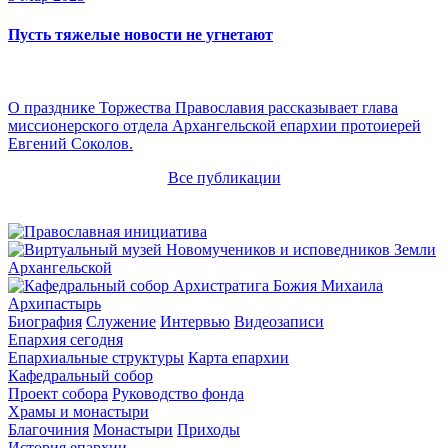
Пусть тяжелые новости не угнетают
О празднике Торжества Православия рассказывает глава
миссионерского отдела Архангельской епархии протоиерей
Евгений Соколов.
Все публикации
Архипастырь
Биография
Служение
Интервью
Видеозаписи
Епархия сегодня
Епархиальные структуры
Карта епархии
Кафедральный собор
Проект собора
Руководство фонда
Храмы и монастыри
Благочиния
Монастыри
Приходы
История епархии