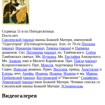
Седмица 11-я по Пятидесятнице.
Поста нет.
Смоленской
(
икона
) иконы Божией Матери, именуемой
"Одигитрия" (Путеводительница). Апп. от 70-ти
Прохора
(
икона
),
Никанора
(
икона
),
Тимона
(
икона
) и
Пармена
диаконов. Свт.
Питирима
(
икона
), еп. Тамбовского.
Собор
Тамбовских святых. Мч.
Иулиана
. Мч.
Евстафия
Анкирского.
Мч.
Акакия
, иже в Милете Карийском. Прп.
Павла
(
икона
)
Ксиропотамского. Прп.
Моисея
, чудотворца Печерского.
Сщмч.
Николая
диакона. Прмч.
Василия
, прмцц.
Анастасии
и
Елены
, мчч.
Арефы
,
Иоанна
,
Иоанна
,
Иоанна
и мц.
Мавры
.
Гребневской
(
икона
),
Костромской
и"Умиление"
Серафимо-
Дивеевской
(
икона
) икон Божией Матери. Чтимые списки со
Смоленской иконы Божией Матери:
Устюженская
,
Выдропусская
,
Христофоровская
,
Супрасльская
,
Югская
Видеогалерея
(
икона
),
Игрицкая
,
Шуйская
(
икона
),
Седмиезерная
,
Сергиевская
(в Троице-Сергиевой Лавре).