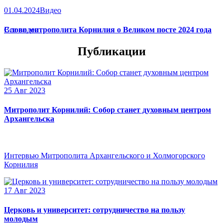
01.04.2024
Видео
Слово митрополита Корнилия о Великом посте 2024 года
Все видео
Публикации
25 Авг 2023
Митрополит Корнилий: Собор станет духовным центром
Архангельска
Интервью Митрополита Архангельского и Холмогорского
Корнилия
17 Авг 2023
Церковь и университет: сотрудничество на пользу
молодым