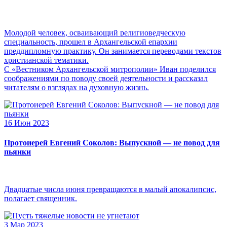
Молодой человек, осваивающий религиоведческую
специальность, прошел в Архангельской епархии
преддипломную практику. Он занимается переводами текстов
христианской тематики.
С «Вестником Архангельской митрополии» Иван поделился
соображениями по поводу своей деятельности и рассказал
читателям о взглядах на духовную жизнь.
16 Июн 2023
Протоиерей Евгений Соколов: Выпускной — не повод для
пьянки
Двадцатые числа июня превращаются в малый апокалипсис,
полагает священник.
3 Мар 2023