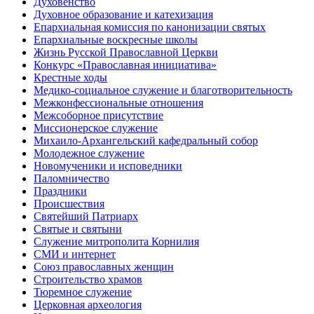
Духовенство
Духовное образование и катехизация
Епархиальная комиссия по канонизации святых
Епархиальные воскресные школы
Жизнь Русской Православной Церкви
Конкурс «Православная инициатива»
Крестные ходы
Медико-социальное служение и благотворительность
Межконфессиональные отношения
Межсоборное присутствие
Миссионерское служение
Михаило-Архангельский кафедральный собор
Молодежное служение
Новомученики и исповедники
Паломничество
Праздники
Происшествия
Святейший Патриарх
Святые и святыни
Служение митрополита Корнилия
СМИ и интернет
Союз православных женщин
Строительство храмов
Тюремное служение
Церковная археология