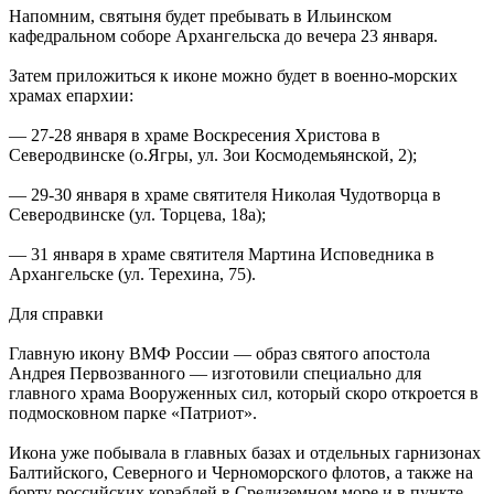
Напомним, святыня будет пребывать в Ильинском
кафедральном соборе Архангельска до вечера 23 января.
Затем приложиться к иконе можно будет в военно-морских
храмах епархии:
— 27-28 января в храме Воскресения Христова в
Северодвинске (о.Ягры, ул. Зои Космодемьянской, 2);
— 29-30 января в храме святителя Николая Чудотворца в
Северодвинске (ул. Торцева, 18а);
— 31 января в храме святителя Мартина Исповедника в
Архангельске (ул. Терехина, 75).
Для справки
Главную икону ВМФ России — образ святого апостола
Андрея Первозванного — изготовили специально для
главного храма Вооруженных сил, который скоро откроется в
подмосковном парке «Патриот».
Икона уже побывала в главных базах и отдельных гарнизонах
Балтийского, Северного и Черноморского флотов, а также на
борту российских кораблей в Средиземном море и в пункте