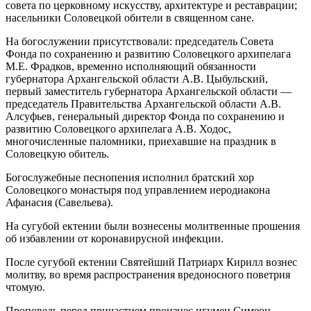
совета по церковному искусству, архитектуре и реставрации;
насельники Соловецкой обители в священном сане.
На богослужении присутствовали: председатель Совета
Фонда по сохранению и развитию Соловецкого архипелага
М.Е. Фрадков, временно исполняющий обязанности
губернатора Архангельской области А.В. Цыбульский,
первый заместитель губернатора Архангельской области —
председатель Правительства Архангельской области А.В.
Алсуфьев, генеральный директор Фонда по сохранению и
развитию Соловецкого архипелага А.В. Ходос,
многочисленные паломники, приехавшие на праздник в
Соловецкую обитель.
Богослужебные песнопения исполнил братский хор
Соловецкого монастыря под управлением иеродиакона
Афанасия (Савельева).
На сугубой ектении были вознесены молитвенные прошения
об избавлении от коронавирусной инфекции.
После сугубой ектении Святейший Патриарх Кирилл вознес
молитву, во время распространения вредоносного поветрия
чтомую.
Проповедь перед причастием произнес игумен Симеон