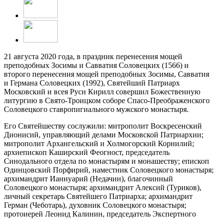
21 августа 2020 года, в праздник перенесения мощей
преподобных Зосимы и Савватия Соловецких (1566) и
второго перенесения мощей преподобных Зосимы, Савватия
и Германа Соловецких (1992), Святейший Патриарх
Московский и всея Руси Кирилл совершил Божественную
литургию в Свято-Троицком соборе Спасо-Преображенского
Соловецкого ставропигиального мужского монастыря.
Его Святейшеству сослужили: митрополит Воскресенский
Дионисий, управляющий делами Московской Патриархии;
митрополит Архангельский и Холмогорский Корнилий;
архиепископ Каширский Феогност, председатель
Синодального отдела по монастырям и монашеству; епископ
Одинцовский Порфирий, наместник Соловецкого монастыря;
архимандрит Ианнуарий (Недачин), благочинный
Соловецкого монастыря; архимандрит Алексий (Туриков),
личный секретарь Святейшего Патриарха; архимандрит
Герман (Чеботарь), духовник Соловецкого монастыря;
протоиерей Леонид Калинин, председатель Экспертного