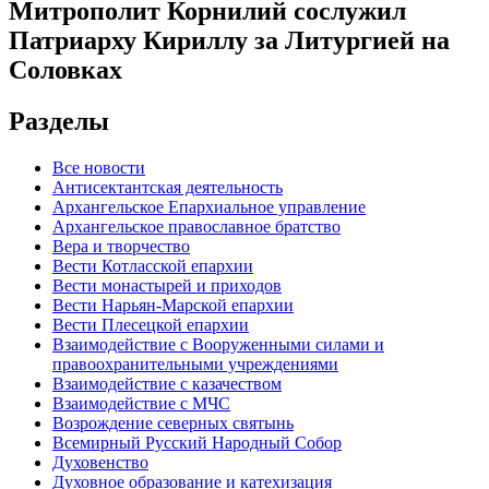
Митрополит Корнилий сослужил
Патриарху Кириллу за Литургией на
Соловках
Разделы
Все новости
Антисектантская деятельность
Архангельское Епархиальное управление
Архангельское православное братство
Вера и творчество
Вести Котласской епархии
Вести монастырей и приходов
Вести Нарьян-Марской епархии
Вести Плесецкой епархии
Взаимодействие с Вооруженными силами и
правоохранительными учреждениями
Взаимодействие с казачеством
Взаимодействие с МЧС
Возрождение северных святынь
Всемирный Русский Народный Собор
Духовенство
Духовное образование и катехизация