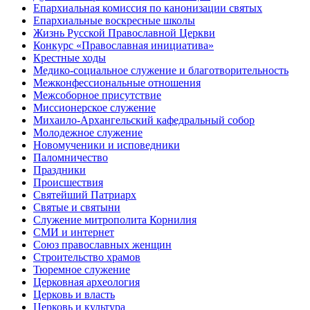
Епархиальная комиссия по канонизации святых
Епархиальные воскресные школы
Жизнь Русской Православной Церкви
Конкурс «Православная инициатива»
Крестные ходы
Медико-социальное служение и благотворительность
Межконфессиональные отношения
Межсоборное присутствие
Миссионерское служение
Михаило-Архангельский кафедральный собор
Молодежное служение
Новомученики и исповедники
Паломничество
Праздники
Происшествия
Святейший Патриарх
Святые и святыни
Служение митрополита Корнилия
СМИ и интернет
Союз православных женщин
Строительство храмов
Тюремное служение
Церковная археология
Церковь и власть
Церковь и культура