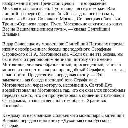
изображения пред Пречистой Девой — изображение
Московских святителей. Пусть панагия сия поможет Вам
лишний раз через благоговейный взгляд на нее осознать,
насколько близки Соловки и Москва, Соловецкая обитель и
Троице-Сергиева лавра. Пусть Московские святители хранят
Вас на Вашем жизненном пути», — сказал Святейший
Владыка.
В дар Соловецкому монастырю Святейший Патриарх передал
икону с изображением беседы преподобного Серафима
Саровского с Н.А. Мотовиловым. «Если бы не эта беседа, мы
бы ничего о преподобном не знали, потому что именно
Мотовилов, человек образованный, просвещенный, записал
многое из того, что говорил преподобный Серафим, — сказал,
в частности, Предстоятель, передавая икону. — Эта
замечательная беседа преподобного Серафима с
Мотовиловым, через которую, несомненно, Святой Дух
воздействовал на Мотовилова так, что он оказался способным
передать все то, что он прочувствовал в общении с батюшкой
Серафимом, и запечатлена на этом образе. Храни вас
Господь!».
Каждому из насельников Соловецкого монастыря Святейший
Владыка передал свою книгу «Духовная сила Русского
Севера».