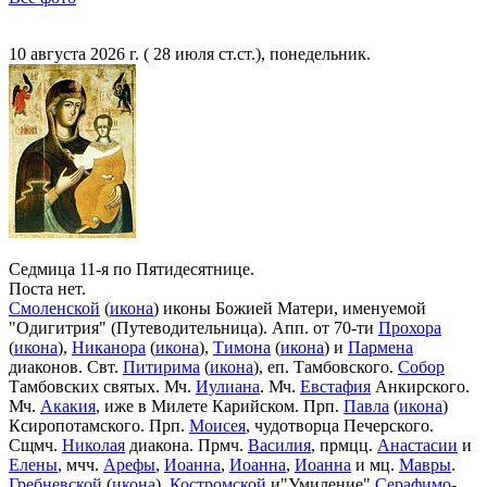
10 августа 2026 г. ( 28 июля ст.ст.), понедельник.
Седмица 11-я по Пятидесятнице.
Поста нет.
Смоленской
(
икона
) иконы Божией Матери, именуемой
"Одигитрия" (Путеводительница). Апп. от 70-ти
Прохора
(
икона
),
Никанора
(
икона
),
Тимона
(
икона
) и
Пармена
диаконов. Свт.
Питирима
(
икона
), еп. Тамбовского.
Собор
Тамбовских святых. Мч.
Иулиана
. Мч.
Евстафия
Анкирского.
Мч.
Акакия
, иже в Милете Карийском. Прп.
Павла
(
икона
)
Ксиропотамского. Прп.
Моисея
, чудотворца Печерского.
Сщмч.
Николая
диакона. Прмч.
Василия
, прмцц.
Анастасии
и
Елены
, мчч.
Арефы
,
Иоанна
,
Иоанна
,
Иоанна
и мц.
Мавры
.
Гребневской
(
икона
),
Костромской
и"Умиление"
Серафимо-