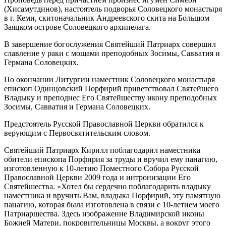
(Хисамутдинов), настоятель подворья Соловецкого монастыря
в г. Кеми, скитоначальник Андреевского скита на Большом
Заяцком острове Соловецкого архипелага.
В завершение богослужения Святейший Патриарх совершил
славление у раки с мощами преподобных Зосимы, Савватия и
Германа Соловецких.
По окончании Литургии наместник Соловецкого монастыря
епископ Одинцовский Порфирий приветствовал Святейшего
Владыку и преподнес Его Святейшеству икону преподобных
Зосимы, Савватия и Германа Соловецких.
Предстоятель Русской Православной Церкви обратился к
верующим с Первосвятительским словом.
Святейший Патриарх Кирилл поблагодарил наместника
обители епископа Порфирия за труды и вручил ему панагию,
изготовленную к 10-летию Поместного Собора Русской
Православной Церкви 2009 года и интронизации Его
Святейшества. «Хотел бы сердечно поблагодарить владыку
наместника и вручить Вам, владыка Порфирий, эту памятную
панагию, которая была изготовлена в связи с 10-летием моего
Патриаршества. Здесь изображение Владимирской иконы
Божией Матери, покровительницы Москвы, а вокруг этого