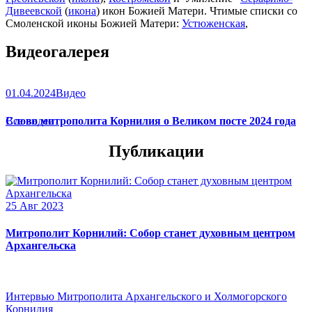
Дивеевской
(
икона
) икон Божией Матери. Чтимые списки со
Смоленской иконы Божией Матери:
Устюженская
,
Выдропусская
,
Христофоровская
,
Супрасльская
,
Югская
Видеогалерея
(
икона
),
Игрицкая
,
Шуйская
(
икона
),
Седмиезерная
,
Сергиевская
(в Троице-Сергиевой Лавре).
01.04.2024
Видео
Слово митрополита Корнилия о Великом посте 2024 года
Все видео
Публикации
25 Авг 2023
Митрополит Корнилий: Собор станет духовным центром
Архангельска
Интервью Митрополита Архангельского и Холмогорского
Корнилия