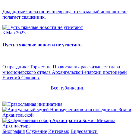
Двадцатые числа июня превращаются в малый апокалипсис,
полагает священник.
3 Мар 2023
Пусть тяжелые новости не угнетают
О празднике Торжества Православия рассказывает глава
миссионерского отдела Архангельской епархии протоиерей
Евгений Соколов.
Все публикации
Архипастырь
Биография
Служение
Интервью
Видеозаписи