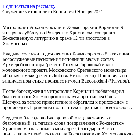
Подписаться на рассылку
Служение митрополита Корнилия
9 Января 2021
Митрополит Архангельский и Холмогорский Корнилий 9
января, в субботу по Рождестве Христовом, совершил
Божественную литургию в храме 12-ти апостолов в
Холмогорах.
Владыке сослужило духовенство Холмогорского благочиния.
Богослужебные песнопения исполнили малый состав
Архиерейского хора (регент Татьяна Горшкова) и хор
молодежного проекта Московского Сретенского монастыря
«Родная земля» (регент Любовь Николаенко). Проповедь по
запричастном стихе произнес игумен Варсонофий (Чугунов).
После богослужения митрополит Корнилий поблагодарил
благочинного Холмогорского округа протоиерея Олега
Шевчука за теплое приветствие и обратился к прихожанам с
проповедью. Приводим полный текст архипастырского слова.
Сердечно благодарю Вас, дорогой отец настоятель и
благочинный, за теплые слова поздравления с Рождеством
Христовым, сказанные в мой адрес, благодарю Вас за
приглашение прибыть сюда, на Богоспасаемую Холмогорскую