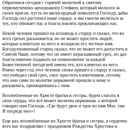
Обратимся сегодня с горячей молитвой к святому
первомученику архидиакону Стефану, который молился за
своих врагов, пусть он милосердный помолится Господу, дабы
Господь сил растопил наше сердце, и мы смогли молиться за
тех, кто обижает нас и благословлять проклинающих нас.
Некий человек пришел на исповедь к старцу и сказал, что во
всех грехах раскаивается, но не может простить людей,
которые клеветали на него и позорили его честное имя.
Богодухновенный старец сказал, что не может его допустить к
Святой Чаше, потому что он имеет нераскаянный грех, но дал
благословение подавать на поминовение за каждой
Божественной литургией имена тех, кто клеветал на него.
Ровно через год этот человек снова пришел к старцу и сказал,
что победил свой грех, смог простить клеветников, потому
что они сами по молитве церковной пришли к нему и
раскаялись, примирившись с ним.
Возлюбленные во Христе братья и сестры, будем слагать в
свои сердца, что всё может молитва церковная, о которой
говорит нам Господь: «Где будут двое и трое во имя Мое, там
Я посреде них»!
Еще раз, возлюбленные во Христе братья и сестры, я сердечно
всех вас поздравляю с праздником Рождества Христова и