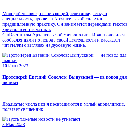
Молодой человек, осваивающий религиоведческую
специальность, прошел в Архангельской епархии
преддипломную практику. Он занимается переводами текстов
христианской тематики.
С «Вестником Архангельской митрополии» Иван поделился
соображениями по поводу своей деятельности и рассказал
читателям о взглядах на духовную жизнь.
16 Июн 2023
Протоиерей Евгений Соколов: Выпускной — не повод для
пьянки
Двадцатые числа июня превращаются в малый апокалипсис,
полагает священник.
3 Мар 2023