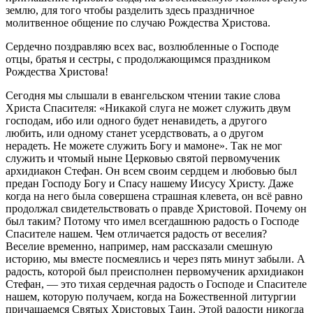
землю, для того чтобы разделить здесь праздничное
молитвенное общение по случаю Рождества Христова.
Сердечно поздравляю всех вас, возлюбленные о Господе
отцы, братья и сестры, с продолжающимся праздником
Рождества Христова!
Сегодня мы слышали в евангельском чтении такие слова
Христа Спасителя: «Никакой слуга не может служить двум
господам, ибо или одного будет ненавидеть, а другого
любить, или одному станет усердствовать, а о другом
нерадеть. Не можете служить Богу и мамоне». Так не мог
служить и чтомый ныне Церковью святой первомученик
архидиакон Стефан. Он всем своим сердцем и любовью был
предан Господу Богу и Спасу нашему Иисусу Христу. Даже
когда на него была совершена страшная клевета, он всё равно
продолжал свидетельствовать о правде Христовой. Почему он
был таким? Потому что имел всегдашнюю радость о Господе
Спасителе нашем. Чем отличается радость от веселия?
Веселие временно, например, нам рассказали смешную
историю, мы вместе посмеялись и через пять минут забыли. А
радость, которой был преисполнен первомученик архидиакон
Стефан, — это тихая сердечная радость о Господе и Спасителе
нашем, которую получаем, когда на Божественной литургии
причащаемся Святых Христовых Таин. Этой радости никогда