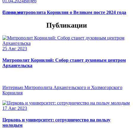
01.04.2024
Видео
Слово митрополита Корнилия о Великом посте 2024 года
Все видео
Публикации
25 Авг 2023
Митрополит Корнилий: Собор станет духовным центром
Архангельска
Интервью Митрополита Архангельского и Холмогорского
Корнилия
17 Авг 2023
Церковь и университет: сотрудничество на пользу
молодым