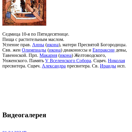
Седмица 10-я по Пятидесятнице.
Пища с растительным маслом.
Успение прав.
Анны
(
икона
), матери Пресвятой Богородицы.
Свв. жен
Олимпиады
(
икона
) диакониссы и
Евпраксии
девы,
Тавеннской. Прп.
Макария
(
икона
) Желтоводского,
Унженского. Память
V Вселенского Собора
. Сщмч.
Николая
пресвитера. Сщмч.
Александра
пресвитера. Св.
Ираиды
исп.
Видеогалерея