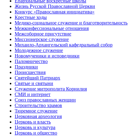
Епархиальные воскресные школы
Жизнь Русской Православной Церкви
Конкурс «Православная инициатива»
Крестные ходы
Медико-социальное служение и благотворительность
Межконфессиональные отношения
Межсоборное присутствие
Миссионерское служение
Михаило-Архангельский кафедральный собор
Молодежное служение
Новомученики и исповедники
Паломничество
Праздники
Происшествия
Святейший Патриарх
Святые и святыни
Служение митрополита Корнилия
СМИ и интернет
Союз православных женщин
Строительство храмов
Тюремное служение
Церковная археология
Церковь и власть
Церковь и культура
Церковь и общество