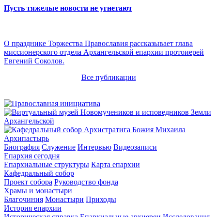
Пусть тяжелые новости не угнетают
О празднике Торжества Православия рассказывает глава
миссионерского отдела Архангельской епархии протоиерей
Евгений Соколов.
Все публикации
Архипастырь
Биография
Служение
Интервью
Видеозаписи
Епархия сегодня
Епархиальные структуры
Карта епархии
Кафедральный собор
Проект собора
Руководство фонда
Храмы и монастыри
Благочиния
Монастыри
Приходы
История епархии
Историческая справка
Епархиальные архиереи
Исследования