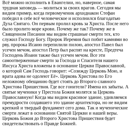
Всё можно исполнить в Евангелии, но, наверное, самая
трудная заповедь — молиться за своих врагов. Сегодня мы
видим пример, когда первомученик архидиакон Стефан
победил в себе всё человеческое и исполнился благодатью
Духа Святаго. Он первым пролил кровь за Христа. После него
было пролито море крови. Почему же так? Почему же в
Священном Писании мы видим страшные смерти тех, кто
служил Господу Богу. Пророк Иеремия был побит камнями во
рву, пророка Исаию перепилили пилою, апостол Павел был
усечен мечом, апостол Петр был распят на кресте, Предтеча
Господень Иоанн также был усечен мечом. Все эти
самоотверженные смерти за Господа и Спасителя нашего
Иисуса Христа вложены в основание Церкви Православной,
о которой Сам Господь говорит: «Созижду Церковь Мою, и
врата адова не одолеют Её». Церковь Христова по Его
неложному обещанию будет стоять до Второго славного
Христова Пришествия. Где все гонители? Имена их забыты. А
святые мученики у Престола Божия молятся за Церковь
Православную! Когда мы видим красивое здание, удивляемся
премудрости создавшего это здание архитектора, но не видим
крепкий и твердый фундамент сего дома. Так и мученические
смерти лежат в основании Святой Церкви и нашей веры.
Церковь Божия до Второго Христова Пришествия будет
свидетельствовать о Правде Божией.