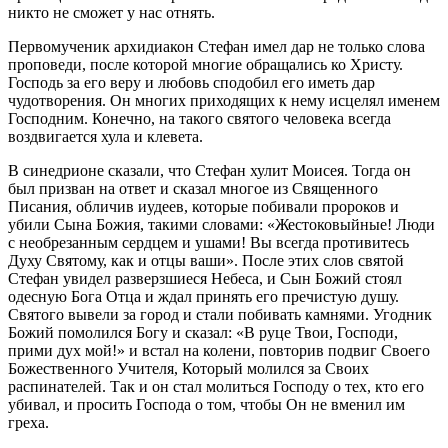
никто не сможет у нас отнять.
Первомученик архидиакон Стефан имел дар не только слова
проповеди, после которой многие обращались ко Христу.
Господь за его веру и любовь сподобил его иметь дар
чудотворения. Он многих приходящих к нему исцелял именем
Господним. Конечно, на такого святого человека всегда
воздвигается хула и клевета.
В синедрионе сказали, что Стефан хулит Моисея. Тогда он
был призван на ответ и сказал многое из Священного
Писания, обличив иудеев, которые побивали пророков и
убили Сына Божия, такими словами: «Жестоковыйные! Люди
с необрезанным сердцем и ушами! Вы всегда противитесь
Духу Святому, как и отцы ваши». После этих слов святой
Стефан увидел разверзшиеся Небеса, и Сын Божий стоял
одесную Бога Отца и ждал принять его пречистую душу.
Святого вывели за город и стали побивать камнями. Угодник
Божий помолился Богу и сказал: «В руце Твои, Господи,
прими дух мой!» и встал на колени, повторив подвиг Своего
Божественного Учителя, Который молился за Своих
распинателей. Так и он стал молиться Господу о тех, кто его
убивал, и просить Господа о том, чтобы Он не вменил им
греха.