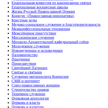
Епархиальная комиссия по канонизации святых
Епархиальные воскресные школы
Жизнь Русской Православной Церкви
Конкурс «Православная инициатива»
Крестные ходы
Медико-социальное служение и благотворительность
Межконфессиональные отношения
Межсоборное присутствие
Миссионерское служение
Михаило-Архангельский кафедральный собор
Молодежное служение
Новомученики и исповедники
Паломничество
Праздники
Происшествия
Святейший Патриарх
Святые и святыни
Служение митрополита Корнилия
СМИ и интернет
Союз православных женщин
Строительство храмов
Тюремное служение
Церковная археология
Церковь и власть
Церковь и культура