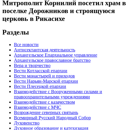
Митрополит Корнилий посетил храм в
поселке Дорожников и строящуюся
церковь в Рикасихе
Разделы
Все новости
Антисектантская деятельность
Архангельское Епархиальное управление
Архангельское православное братство
Вера и творчество
Вести Котласской епархии
Вести монастырей и приходов
Вести Нарьян-Марской епархии
Вести Плесецкой епархии
Взаимодействие с Вооруженными силами и
правоохранительными учреждениями
Взаимодействие с казачеством
Взаимодействие с МЧС
Возрождение северных святынь
Всемирный Русский Народный Собор
Духовенство
Духовное образование и катехизация