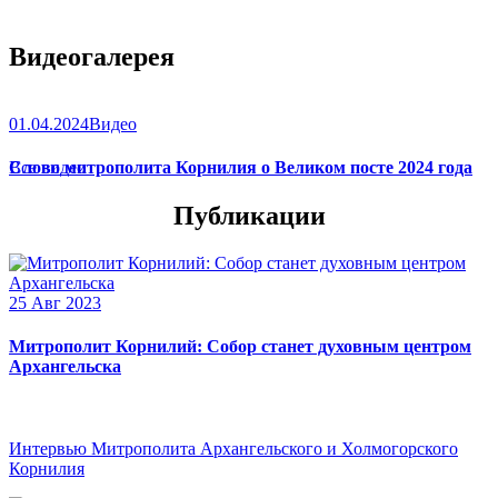
Видеогалерея
01.04.2024
Видео
Слово митрополита Корнилия о Великом посте 2024 года
Все видео
Публикации
25 Авг 2023
Митрополит Корнилий: Собор станет духовным центром
Архангельска
Интервью Митрополита Архангельского и Холмогорского
Корнилия