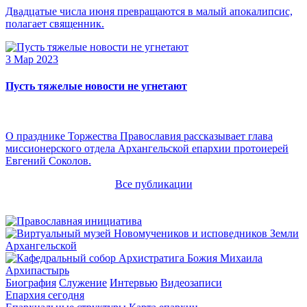
Двадцатые числа июня превращаются в малый апокалипсис,
полагает священник.
3 Мар 2023
Пусть тяжелые новости не угнетают
О празднике Торжества Православия рассказывает глава
миссионерского отдела Архангельской епархии протоиерей
Евгений Соколов.
Все публикации
Архипастырь
Биография
Служение
Интервью
Видеозаписи
Епархия сегодня