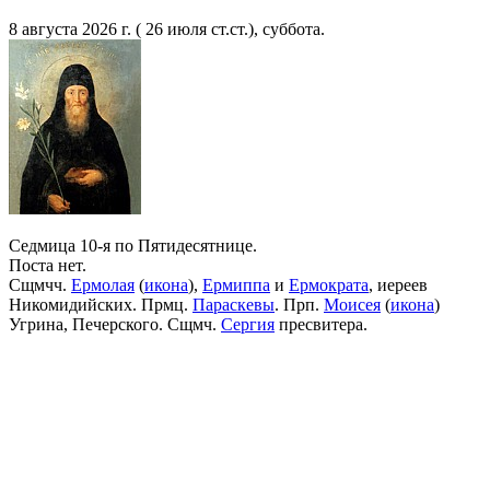
8 августа 2026 г. ( 26 июля ст.ст.), суббота.
Седмица 10-я по Пятидесятнице.
Поста нет.
Сщмчч.
Ермолая
(
икона
),
Ермиппа
и
Ермократа
, иереев
Никомидийских. Прмц.
Параскевы
. Прп.
Моисея
(
икона
)
Угрина, Печерского. Сщмч.
Сергия
пресвитера.