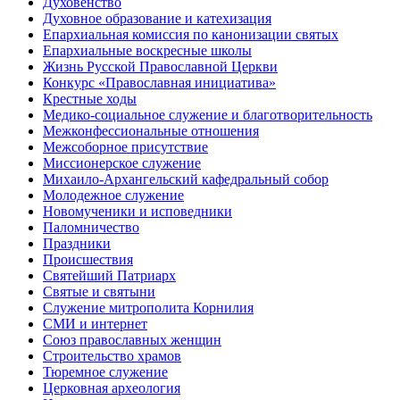
Духовенство
Духовное образование и катехизация
Епархиальная комиссия по канонизации святых
Епархиальные воскресные школы
Жизнь Русской Православной Церкви
Конкурс «Православная инициатива»
Крестные ходы
Медико-социальное служение и благотворительность
Межконфессиональные отношения
Межсоборное присутствие
Миссионерское служение
Михаило-Архангельский кафедральный собор
Молодежное служение
Новомученики и исповедники
Паломничество
Праздники
Происшествия
Святейший Патриарх
Святые и святыни
Служение митрополита Корнилия
СМИ и интернет
Союз православных женщин
Строительство храмов
Тюремное служение
Церковная археология