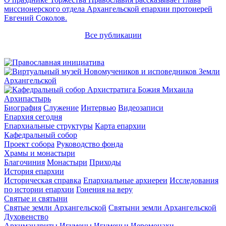
миссионерского отдела Архангельской епархии протоиерей
Евгений Соколов.
Все публикации
Архипастырь
Биография
Служение
Интервью
Видеозаписи
Епархия сегодня
Епархиальные структуры
Карта епархии
Кафедральный собор
Проект собора
Руководство фонда
Храмы и монастыри
Благочиния
Монастыри
Приходы
История епархии
Историческая справка
Епархиальные архиереи
Исследования
по истории епархии
Гонения на веру
Святые и святыни
Святые земли Архангельской
Святыни земли Архангельской
Духовенство
Архимандриты
Игумены
Игуменьи
Иеромонахи