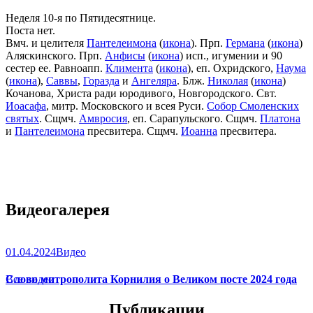
Неделя 10-я по Пятидесятнице.
Поста нет.
Вмч. и целителя
Пантелеимона
(
икона
). Прп.
Германа
(
икона
)
Аляскинского. Прп.
Анфисы
(
икона
) исп., игумении и 90
сестер ее. Равноапп.
Климента
(
икона
), еп. Охридского,
Наума
(
икона
),
Саввы
,
Горазда
и
Ангеляра
. Блж.
Николая
(
икона
)
Кочанова, Христа ради юродивого, Новгородского. Свт.
Иоасафа
, митр. Московского и всея Руси.
Собор Смоленских
святых
. Сщмч.
Амвросия
, еп. Сарапульского. Сщмч.
Платона
и
Пантелеимона
пресвитера. Сщмч.
Иоанна
пресвитера.
Видеогалерея
01.04.2024
Видео
Слово митрополита Корнилия о Великом посте 2024 года
Все видео
Публикации