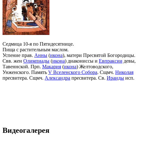
Седмица 10-я по Пятидесятнице.
Пища с растительным маслом.
Успение прав.
Анны
(
икона
), матери Пресвятой Богородицы.
Свв. жен
Олимпиады
(
икона
) диакониссы и
Евпраксии
девы,
Тавеннской. Прп.
Макария
(
икона
) Желтоводского,
Унженского. Память
V Вселенского Собора
. Сщмч.
Николая
пресвитера. Сщмч.
Александра
пресвитера. Св.
Ираиды
исп.
Видеогалерея