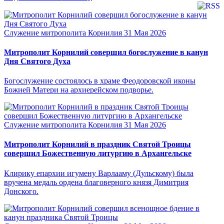
Служение митрополита Корнилия
31 Мая 2026
Митрополит Корнилий совершил богослужение в канун
Дня Святого Духа
Богослужение состоялось в храме Феодоровской иконы
Божией Матери на архиерейском подворье.
Служение митрополита Корнилия
31 Мая 2026
Митрополит Корнилий в праздник Святой Троицы
совершил Божественную литургию в Архангельске
Клирику епархии игумену Варлааму (Дульскому) была
вручена медаль ордена благоверного князя Димитрия
Донского.