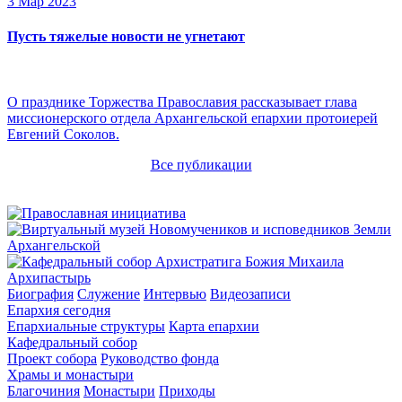
3 Мар 2023
Пусть тяжелые новости не угнетают
О празднике Торжества Православия рассказывает глава
миссионерского отдела Архангельской епархии протоиерей
Евгений Соколов.
Все публикации
Архипастырь
Биография
Служение
Интервью
Видеозаписи
Епархия сегодня
Епархиальные структуры
Карта епархии
Кафедральный собор
Проект собора
Руководство фонда
Храмы и монастыри
Благочиния
Монастыри
Приходы