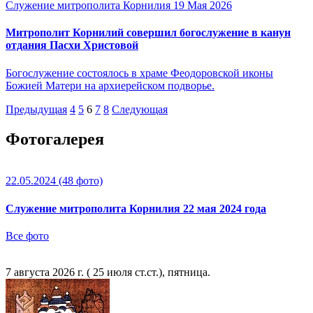
Служение митрополита Корнилия
19 Мая 2026
Митрополит Корнилий совершил богослужение в канун
отдания Пасхи Христовой
Богослужение состоялось в храме Феодоровской иконы
Божией Матери на архиерейском подворье.
Предыдущая
4
5
6
7
8
Следующая
Фотогалерея
22.05.2024
(48 фото)
Служение митрополита Корнилия 22 мая 2024 года
Все фото
7 августа 2026 г. ( 25 июля ст.ст.), пятница.