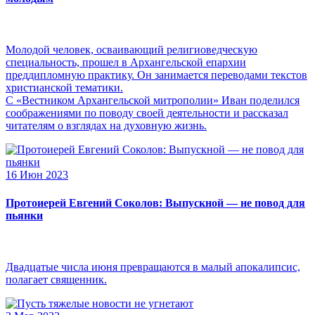
Молодой человек, осваивающий религиоведческую
специальность, прошел в Архангельской епархии
преддипломную практику. Он занимается переводами текстов
христианской тематики.
С «Вестником Архангельской митрополии» Иван поделился
соображениями по поводу своей деятельности и рассказал
читателям о взглядах на духовную жизнь.
16 Июн 2023
Протоиерей Евгений Соколов: Выпускной — не повод для
пьянки
Двадцатые числа июня превращаются в малый апокалипсис,
полагает священник.