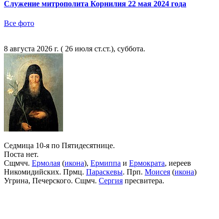
Служение митрополита Корнилия 22 мая 2024 года
Все фото
8 августа 2026 г. ( 26 июля ст.ст.), суббота.
Седмица 10-я по Пятидесятнице.
Поста нет.
Сщмчч.
Ермолая
(
икона
),
Ермиппа
и
Ермократа
, иереев
Никомидийских. Прмц.
Параскевы
. Прп.
Моисея
(
икона
)
Угрина, Печерского. Сщмч.
Сергия
пресвитера.