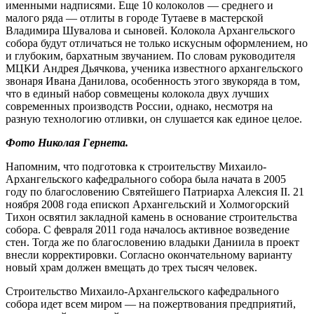
именными надписями. Еще 10 колоколов — среднего и
малого ряда — отлиты в городе Тутаеве в мастерской
Владимира Шувалова и сыновей. Колокола Архангельского
собора будут отличаться не только искусным оформлением, но
и глубоким, бархатным звучанием. По словам руководителя
МЦКИ Андрея Дьячкова, ученика известного архангельского
звонаря Ивана Данилова, особенность этого звукоряда в том,
что в единый набор совмещены колокола двух лучших
современных производств России, однако, несмотря на
разную технологию отливки, он слушается как единое целое.
Фото Николая Гернета.
Напомним, что подготовка к строительству Михаило-
Архангельского кафедрального собора была начата в 2005
году по благословению Святейшего Патриарха Алексия II. 21
ноября 2008 года епископ Архангельский и Холмогорский
Тихон освятил закладной камень в основание строительства
собора. С февраля 2011 года началось активное возведение
стен. Тогда же по благословению владыки Даниила в проект
внесли корректировки. Согласно окончательному варианту
новый храм должен вмещать до трех тысяч человек.
Строительство Михаило-Архангельского кафедрального
собора идет всем миром — на пожертвования предприятий,