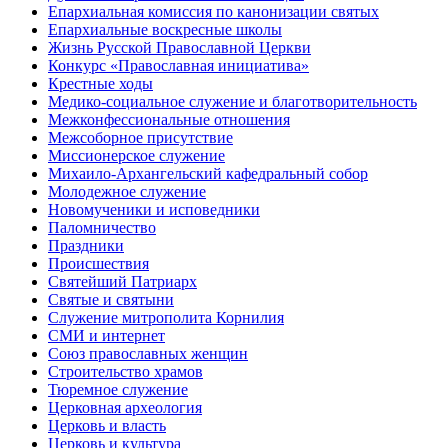
Епархиальная комиссия по канонизации святых
Епархиальные воскресные школы
Жизнь Русской Православной Церкви
Конкурс «Православная инициатива»
Крестные ходы
Медико-социальное служение и благотворительность
Межконфессиональные отношения
Межсоборное присутствие
Миссионерское служение
Михаило-Архангельский кафедральный собор
Молодежное служение
Новомученики и исповедники
Паломничество
Праздники
Происшествия
Святейший Патриарх
Святые и святыни
Служение митрополита Корнилия
СМИ и интернет
Союз православных женщин
Строительство храмов
Тюремное служение
Церковная археология
Церковь и власть
Церковь и культура