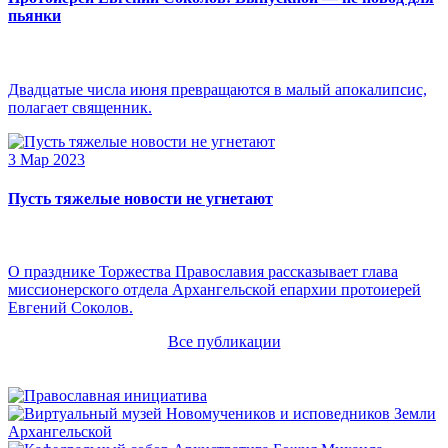
пьянки
Двадцатые числа июня превращаются в малый апокалипсис,
полагает священник.
3 Мар 2023
Пусть тяжелые новости не угнетают
О празднике Торжества Православия рассказывает глава
миссионерского отдела Архангельской епархии протоиерей
Евгений Соколов.
Все публикации