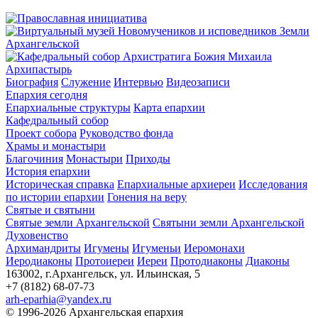
Архипастырь
Биография
Служение
Интервью
Видеозаписи
Епархия сегодня
Епархиальные структуры
Карта епархии
Кафедральный собор
Проект собора
Руководство фонда
Храмы и монастыри
Благочиния
Монастыри
Приходы
История епархии
Историческая справка
Епархиальные архиереи
Исследования
по истории епархии
Гонения на веру
Святые и святыни
Святые земли Архангельской
Святыни земли Архангельской
Духовенство
Архимандриты
Игумены
Игуменьи
Иеромонахи
Иеродиаконы
Протоиереи
Иереи
Протодиаконы
Диаконы
163002, г.Архангельск, ул. Ильинская, 5
+7 (8182) 68-07-73
arh-eparhia@yandex.ru
© 1996-2026 Архангельская епархия