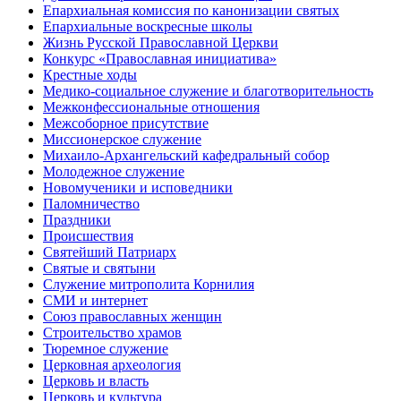
Епархиальная комиссия по канонизации святых
Епархиальные воскресные школы
Жизнь Русской Православной Церкви
Конкурс «Православная инициатива»
Крестные ходы
Медико-социальное служение и благотворительность
Межконфессиональные отношения
Межсоборное присутствие
Миссионерское служение
Михаило-Архангельский кафедральный собор
Молодежное служение
Новомученики и исповедники
Паломничество
Праздники
Происшествия
Святейший Патриарх
Святые и святыни
Служение митрополита Корнилия
СМИ и интернет
Союз православных женщин
Строительство храмов
Тюремное служение
Церковная археология
Церковь и власть
Церковь и культура