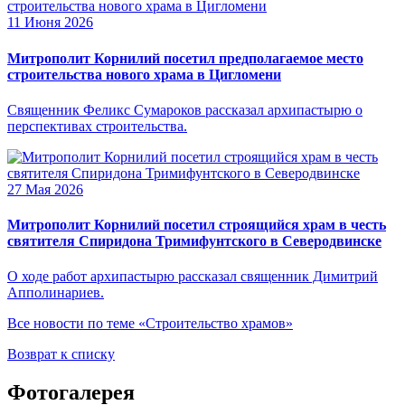
11 Июня 2026
Митрополит Корнилий посетил предполагаемое место
строительства нового храма в Цигломени
Священник Феликс Сумароков рассказал архипастырю о
перспективах строительства.
27 Мая 2026
Митрополит Корнилий посетил строящийся храм в честь
святителя Спиридона Тримифунтского в Северодвинске
О ходе работ архипастырю рассказал священник Димитрий
Апполинариев.
Все новости по теме «Строительство храмов»
Возврат к списку
Фотогалерея