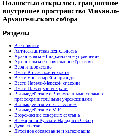
Полностью открылось грандиозное
внутреннее пространство Михаило-
Архангельского собора
Разделы
Все новости
Антисектантская деятельность
Архангельское Епархиальное управление
Архангельское православное братство
Вера и творчество
Вести Котласской епархии
Вести монастырей и приходов
Вести Нарьян-Марской епархии
Вести Плесецкой епархии
Взаимодействие с Вооруженными силами и
правоохранительными учреждениями
Взаимодействие с казачеством
Взаимодействие с МЧС
Возрождение северных святынь
Всемирный Русский Народный Собор
Духовенство
Духовное образование и катехизация