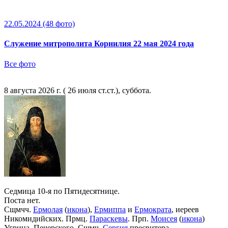
22.05.2024
(48 фото)
Служение митрополита Корнилия 22 мая 2024 года
Все фото
8 августа 2026 г. ( 26 июля ст.ст.), суббота.
Седмица 10-я по Пятидесятнице.
Поста нет.
Сщмчч.
Ермолая
(
икона
),
Ермиппа
и
Ермократа
, иереев
Никомидийских. Прмц.
Параскевы
. Прп.
Моисея
(
икона
)
Угрина, Печерского. Сщмч.
Сергия
пресвитера.