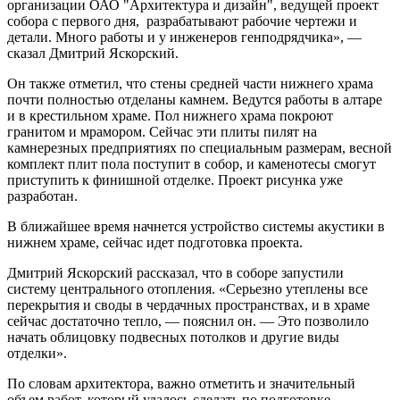
организации ОАО "Архитектура и дизайн", ведущей проект
собора с первого дня, разрабатывают рабочие чертежи и
детали. Много работы и у инженеров генподрядчика», —
сказал Дмитрий Яскорский.
Он также отметил, что стены средней части нижнего храма
почти полностью отделаны камнем. Ведутся работы в алтаре
и в крестильном храме. Пол нижнего храма покроют
гранитом и мрамором. Сейчас эти плиты пилят на
камнерезных предприятиях по специальным размерам, весной
комплект плит пола поступит в собор, и каменотесы смогут
приступить к финишной отделке. Проект рисунка уже
разработан.
В ближайшее время начнется устройство системы акустики в
нижнем храме, сейчас идет подготовка проекта.
Дмитрий Яскорский рассказал, что в соборе запустили
систему центрального отопления. «Серьезно утеплены все
перекрытия и своды в чердачных пространствах, и в храме
сейчас достаточно тепло, — пояснил он. — Это позволило
начать облицовку подвесных потолков и другие виды
отделки».
По словам архитектора, важно отметить и значительный
объем работ, который удалось сделать по подготовке