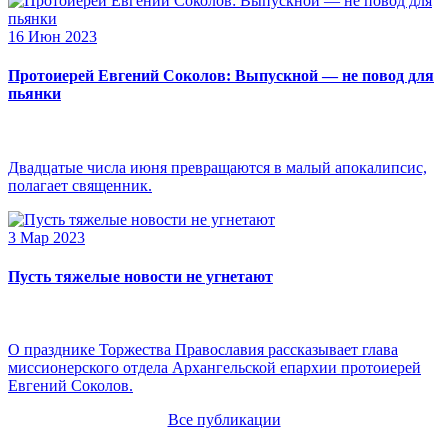
16 Июн 2023
Протоиерей Евгений Соколов: Выпускной — не повод для
пьянки
Двадцатые числа июня превращаются в малый апокалипсис,
полагает священник.
3 Мар 2023
Пусть тяжелые новости не угнетают
О празднике Торжества Православия рассказывает глава
миссионерского отдела Архангельской епархии протоиерей
Евгений Соколов.
Все публикации