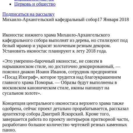
Церковь и общество
Подписаться на рассылку
Михаило-Архангельский кафедральный собор
17 Января 2018
Иконостас нижнего храма Михаило-Архангельского
кафедрального собора выполнят из дерева, но стилизуют под
белый мрамор и украсят золоченым резным декором.
Установить иконостас планируют к лету 2018 года.
«Это умеренно-барочный иконостас, не совсем в
нарышкинском стиле, но достаточно декорированный, —
пояснил диакон Иоанн Иванов, сотрудник предприятия
«Посад Изограф», которое трудится над благоукрашением
главного храма Поморья. — Образы будут выполнены в
московском каноническом стиле, иконы напишут на
сусальном золоте».
Концепция центрального иконостаса верхнего храма также
одобрена, сейчас проект детально прорабатывается, рассказал
архитектор собора Дмитрий Яскорский. Кроме того,
завершается работа по проекту интерьеров притворной части,
разработано большое количество чертежей резных каменных
панно.