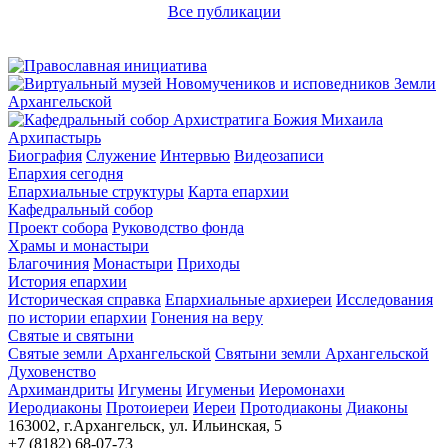
Все публикации
Архипастырь
Биография
Служение
Интервью
Видеозаписи
Епархия сегодня
Епархиальные структуры
Карта епархии
Кафедральный собор
Проект собора
Руководство фонда
Храмы и монастыри
Благочиния
Монастыри
Приходы
История епархии
Историческая справка
Епархиальные архиереи
Исследования
по истории епархии
Гонения на веру
Святые и святыни
Святые земли Архангельской
Святыни земли Архангельской
Духовенство
Архимандриты
Игумены
Игуменьи
Иеромонахи
Иеродиаконы
Протоиереи
Иереи
Протодиаконы
Диаконы
163002, г.Архангельск, ул. Ильинская, 5
+7 (8182) 68-07-73