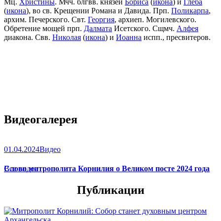
Мц.
Христины
. Мчч. блгвв. князей
Бориса
(
икона
) и
Глеба
(
икона
), во св. Крещении Романа и Давида. Прп.
Поликарпа
,
архим. Печерского. Свт.
Георгия
, архиеп. Могилевского.
Обретение мощей прп.
Далмата
Исетского. Сщмч.
Алфея
диакона. Свв.
Николая
(
икона
) и
Иоанна
испп., пресвитеров.
Видеогалерея
01.04.2024
Видео
Слово митрополита Корнилия о Великом посте 2024 года
Все видео
Публикации