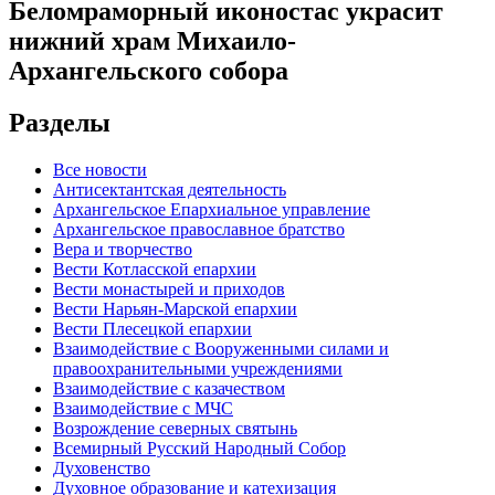
Беломраморный иконостас украсит
нижний храм Михаило-
Архангельского собора
Разделы
Все новости
Антисектантская деятельность
Архангельское Епархиальное управление
Архангельское православное братство
Вера и творчество
Вести Котласской епархии
Вести монастырей и приходов
Вести Нарьян-Марской епархии
Вести Плесецкой епархии
Взаимодействие с Вооруженными силами и
правоохранительными учреждениями
Взаимодействие с казачеством
Взаимодействие с МЧС
Возрождение северных святынь
Всемирный Русский Народный Собор
Духовенство
Духовное образование и катехизация