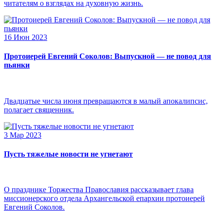
читателям о взглядах на духовную жизнь.
16 Июн 2023
Протоиерей Евгений Соколов: Выпускной — не повод для
пьянки
Двадцатые числа июня превращаются в малый апокалипсис,
полагает священник.
3 Мар 2023
Пусть тяжелые новости не угнетают
О празднике Торжества Православия рассказывает глава
миссионерского отдела Архангельской епархии протоиерей
Евгений Соколов.