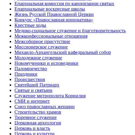
Епархиальная комиссия по канонизации святых
Епархиальные воскресные школы
Жизнь Русской Православной Церкви
Конкурс «Православная инициатива»
Крестные ходы
Медико-социальное служение и благотворительность
Межконфессиональные отношения
Межсоборное присутствие
Миссионерское служение
Михаило-Архангельский кафедральный собор
Молодежное служение
Новомученики и исповедники
Паломничество
Праздники
Происшествия
Святейший Патриарх
Святые и святыни
Служение митрополита Корнилия
СМИ и интернет
Союз православных женщин
Строительство храмов
Тюремное служение
Церковная археология
Церковь и власть
Церковь и культура