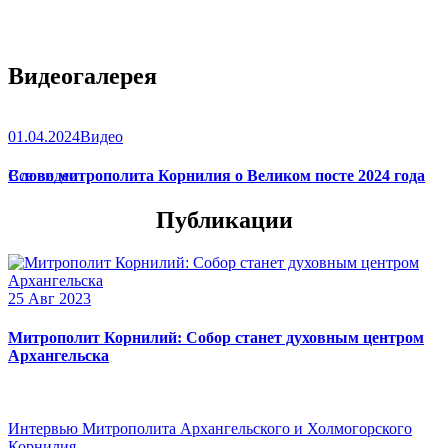
Видеогалерея
01.04.2024
Видео
Слово митрополита Корнилия о Великом посте 2024 года
Все видео
Публикации
25 Авг 2023
Митрополит Корнилий: Собор станет духовным центром
Архангельска
Интервью Митрополита Архангельского и Холмогорского
Корнилия