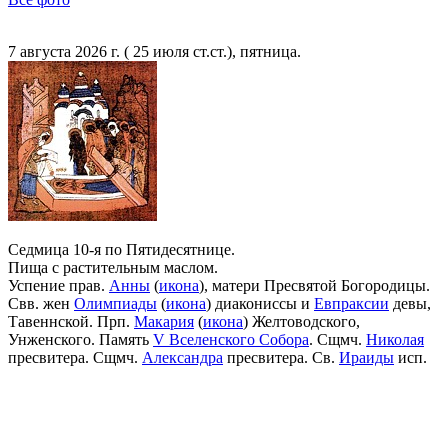
7 августа 2026 г. ( 25 июля ст.ст.), пятница.
Седмица 10-я по Пятидесятнице.
Пища с растительным маслом.
Успение прав.
Анны
(
икона
), матери Пресвятой Богородицы.
Свв. жен
Олимпиады
(
икона
) диакониссы и
Евпраксии
девы,
Тавеннской. Прп.
Макария
(
икона
) Желтоводского,
Унженского. Память
V Вселенского Собора
. Сщмч.
Николая
пресвитера. Сщмч.
Александра
пресвитера. Св.
Ираиды
исп.