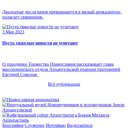
Двадцатые числа июня превращаются в малый апокалипсис,
полагает священник.
3 Мар 2023
Пусть тяжелые новости не угнетают
О празднике Торжества Православия рассказывает глава
миссионерского отдела Архангельской епархии протоиерей
Евгений Соколов.
Все публикации
Архипастырь
Биография
Служение
Интервью
Видеозаписи