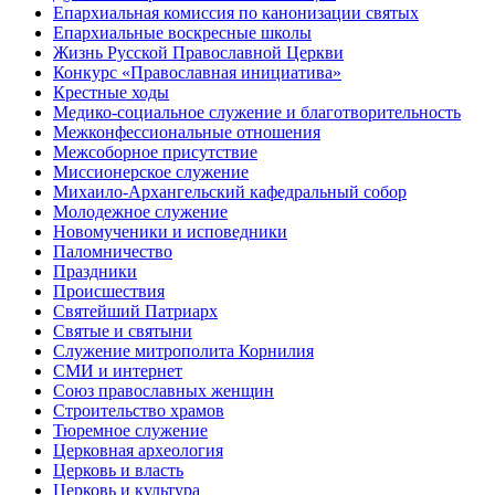
Епархиальная комиссия по канонизации святых
Епархиальные воскресные школы
Жизнь Русской Православной Церкви
Конкурс «Православная инициатива»
Крестные ходы
Медико-социальное служение и благотворительность
Межконфессиональные отношения
Межсоборное присутствие
Миссионерское служение
Михаило-Архангельский кафедральный собор
Молодежное служение
Новомученики и исповедники
Паломничество
Праздники
Происшествия
Святейший Патриарх
Святые и святыни
Служение митрополита Корнилия
СМИ и интернет
Союз православных женщин
Строительство храмов
Тюремное служение
Церковная археология
Церковь и власть
Церковь и культура