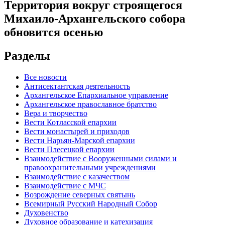
Территория вокруг строящегося
Михаило-Архангельского собора
обновится осенью
Разделы
Все новости
Антисектантская деятельность
Архангельское Епархиальное управление
Архангельское православное братство
Вера и творчество
Вести Котласской епархии
Вести монастырей и приходов
Вести Нарьян-Марской епархии
Вести Плесецкой епархии
Взаимодействие с Вооруженными силами и
правоохранительными учреждениями
Взаимодействие с казачеством
Взаимодействие с МЧС
Возрождение северных святынь
Всемирный Русский Народный Собор
Духовенство
Духовное образование и катехизация