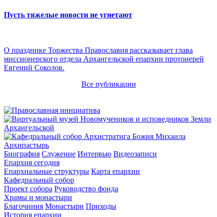
Пусть тяжелые новости не угнетают
О празднике Торжества Православия рассказывает глава
миссионерского отдела Архангельской епархии протоиерей
Евгений Соколов.
Все публикации
Архипастырь
Биография
Служение
Интервью
Видеозаписи
Епархия сегодня
Епархиальные структуры
Карта епархии
Кафедральный собор
Проект собора
Руководство фонда
Храмы и монастыри
Благочиния
Монастыри
Приходы
История епархии