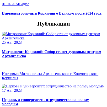
01.04.2024
Видео
Слово митрополита Корнилия о Великом посте 2024 года
Все видео
Публикации
25 Авг 2023
Митрополит Корнилий: Собор станет духовным центром
Архангельска
Интервью Митрополита Архангельского и Холмогорского
Корнилия
17 Авг 2023
Церковь и университет: сотрудничество на пользу
молодым