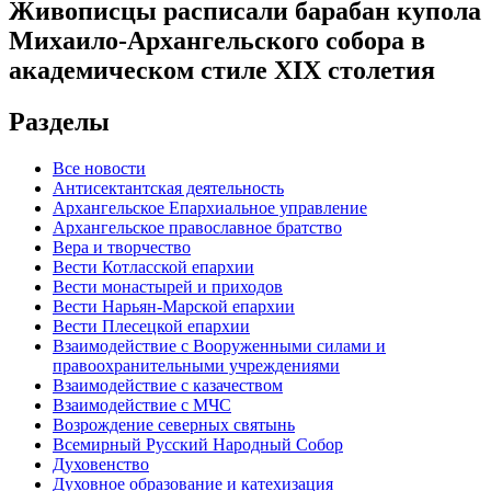
Живописцы расписали барабан купола
Михаило-Архангельского собора в
академическом стиле XIX столетия
Разделы
Все новости
Антисектантская деятельность
Архангельское Епархиальное управление
Архангельское православное братство
Вера и творчество
Вести Котласской епархии
Вести монастырей и приходов
Вести Нарьян-Марской епархии
Вести Плесецкой епархии
Взаимодействие с Вооруженными силами и
правоохранительными учреждениями
Взаимодействие с казачеством
Взаимодействие с МЧС
Возрождение северных святынь
Всемирный Русский Народный Собор
Духовенство
Духовное образование и катехизация