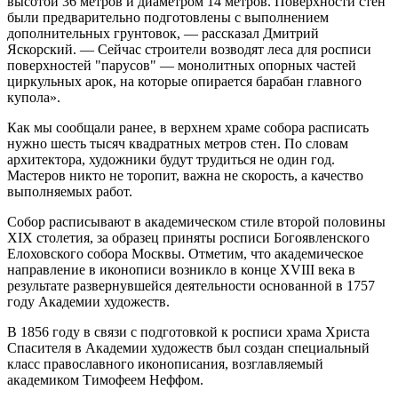
высотой 36 метров и диаметром 14 метров. Поверхности стен
были предварительно подготовлены с выполнением
дополнительных грунтовок, — рассказал Дмитрий
Яскорский. — Сейчас строители возводят леса для росписи
поверхностей "парусов" — монолитных опорных частей
циркульных арок, на которые опирается барабан главного
купола».
Как мы сообщали ранее, в верхнем храме собора расписать
нужно шесть тысяч квадратных метров стен. По словам
архитектора, художники будут трудиться не один год.
Мастеров никто не торопит, важна не скорость, а качество
выполняемых работ.
Собор расписывают в академическом стиле второй половины
XIX столетия, за образец приняты росписи Богоявленского
Елоховского собора Москвы. Отметим, что академическое
направление в иконописи возникло в конце XVIII века в
результате развернувшейся деятельности основанной в 1757
году Академии художеств.
В 1856 году в связи с подготовкой к росписи храма Христа
Спасителя в Академии художеств был создан специальный
класс православного иконописания, возглавляемый
академиком Тимофеем Неффом.