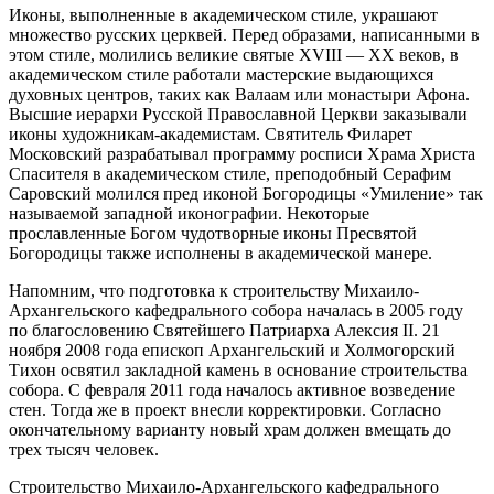
Иконы, выполненные в академическом стиле, украшают
множество русских церквей. Перед образами, написанными в
этом стиле, молились великие святые XVIII — XX веков, в
академическом стиле работали мастерские выдающихся
духовных центров, таких как Валаам или монастыри Афона.
Высшие иерархи Русской Православной Церкви заказывали
иконы художникам-академистам. Святитель Филарет
Московский разрабатывал программу росписи Храма Христа
Спасителя в академическом стиле, преподобный Серафим
Саровский молился пред иконой Богородицы «Умиление» так
называемой западной иконографии. Некоторые
прославленные Богом чудотворные иконы Пресвятой
Богородицы также исполнены в академической манере.
Напомним, что подготовка к строительству Михаило-
Архангельского кафедрального собора началась в 2005 году
по благословению Святейшего Патриарха Алексия II. 21
ноября 2008 года епископ Архангельский и Холмогорский
Тихон освятил закладной камень в основание строительства
собора. С февраля 2011 года началось активное возведение
стен. Тогда же в проект внесли корректировки. Согласно
окончательному варианту новый храм должен вмещать до
трех тысяч человек.
Строительство Михаило-Архангельского кафедрального