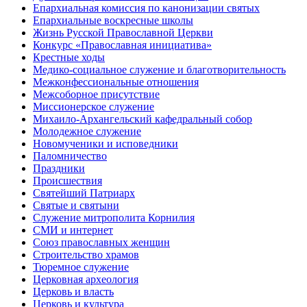
Епархиальная комиссия по канонизации святых
Епархиальные воскресные школы
Жизнь Русской Православной Церкви
Конкурс «Православная инициатива»
Крестные ходы
Медико-социальное служение и благотворительность
Межконфессиональные отношения
Межсоборное присутствие
Миссионерское служение
Михаило-Архангельский кафедральный собор
Молодежное служение
Новомученики и исповедники
Паломничество
Праздники
Происшествия
Святейший Патриарх
Святые и святыни
Служение митрополита Корнилия
СМИ и интернет
Союз православных женщин
Строительство храмов
Тюремное служение
Церковная археология
Церковь и власть
Церковь и культура