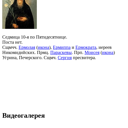
Седмица 10-я по Пятидесятнице.
Поста нет.
Сщмчч.
Ермолая
(
икона
),
Ермиппа
и
Ермократа
, иереев
Никомидийских. Прмц.
Параскевы
. Прп.
Моисея
(
икона
)
Угрина, Печерского. Сщмч.
Сергия
пресвитера.
Видеогалерея