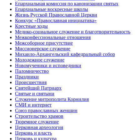
Епархиальная комиссия по канонизации святых
Епархиальные воскресные школы
Жизнь Русской Православной Церкви
Конкурс «Православная инициатива»
Крестные ходы
Медико-социальное служение и благотворительность
Межконфессиональные отношения
Межсоборное присутствие
Миссионерское служение
Михаило-Архангельский кафедральный собор
Молодежное служение
Новомученики и исповедники
Паломничество
Праздники
Происшествия
Святейший Патриарх
Святые и святыни
Служение митрополита Корнилия
СМИ и интернет
Союз православных женщин
Строительство храмов
Тюремное служение
Церковная археология
Церковь и власть
Церковь и культура