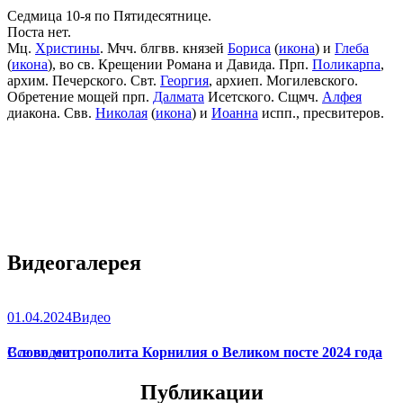
Седмица 10-я по Пятидесятнице.
Поста нет.
Мц.
Христины
. Мчч. блгвв. князей
Бориса
(
икона
) и
Глеба
(
икона
), во св. Крещении Романа и Давида. Прп.
Поликарпа
,
архим. Печерского. Свт.
Георгия
, архиеп. Могилевского.
Обретение мощей прп.
Далмата
Исетского. Сщмч.
Алфея
диакона. Свв.
Николая
(
икона
) и
Иоанна
испп., пресвитеров.
Видеогалерея
01.04.2024
Видео
Слово митрополита Корнилия о Великом посте 2024 года
Все видео
Публикации