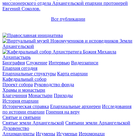
миссионерского отдела Архангельской епархии протоиерей
Евгений Соколов.
Все публикации
Архипастырь
Биография
Служение
Интервью
Видеозаписи
Епархия сегодня
Епархиальные структуры
Карта епархии
Кафедральный собор
Проект собора
Руководство фонда
Храмы и монастыри
Благочиния
Монастыри
Приходы
История епархии
Историческая справка
Епархиальные архиереи
Исследования
по истории епархии
Гонения на веру
Святые и святыни
Святые земли Архангельской
Святыни земли Архангельской
Духовенство
Архимандриты
Игумены
Игуменьи
Иеромонахи