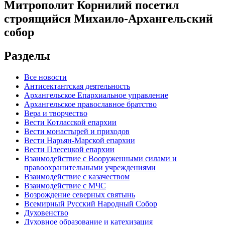
Митрополит Корнилий посетил
строящийся Михаило-Архангельский
собор
Разделы
Все новости
Антисектантская деятельность
Архангельское Епархиальное управление
Архангельское православное братство
Вера и творчество
Вести Котласской епархии
Вести монастырей и приходов
Вести Нарьян-Марской епархии
Вести Плесецкой епархии
Взаимодействие с Вооруженными силами и
правоохранительными учреждениями
Взаимодействие с казачеством
Взаимодействие с МЧС
Возрождение северных святынь
Всемирный Русский Народный Собор
Духовенство
Духовное образование и катехизация