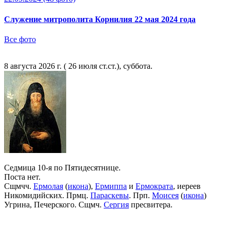
Служение митрополита Корнилия 22 мая 2024 года
Все фото
8 августа 2026 г. ( 26 июля ст.ст.), суббота.
Седмица 10-я по Пятидесятнице.
Поста нет.
Сщмчч.
Ермолая
(
икона
),
Ермиппа
и
Ермократа
, иереев
Никомидийских. Прмц.
Параскевы
. Прп.
Моисея
(
икона
)
Угрина, Печерского. Сщмч.
Сергия
пресвитера.