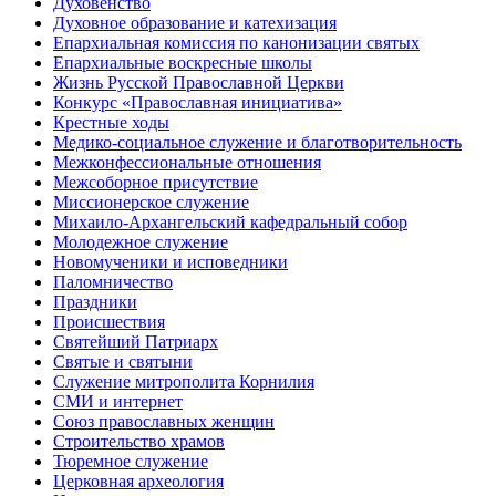
Духовенство
Духовное образование и катехизация
Епархиальная комиссия по канонизации святых
Епархиальные воскресные школы
Жизнь Русской Православной Церкви
Конкурс «Православная инициатива»
Крестные ходы
Медико-социальное служение и благотворительность
Межконфессиональные отношения
Межсоборное присутствие
Миссионерское служение
Михаило-Архангельский кафедральный собор
Молодежное служение
Новомученики и исповедники
Паломничество
Праздники
Происшествия
Святейший Патриарх
Святые и святыни
Служение митрополита Корнилия
СМИ и интернет
Союз православных женщин
Строительство храмов
Тюремное служение
Церковная археология