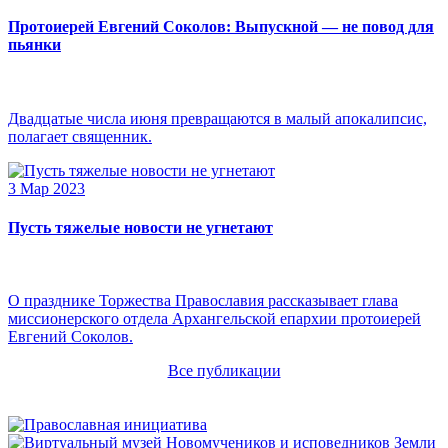
Протоиерей Евгений Соколов: Выпускной — не повод для
пьянки
Двадцатые числа июня превращаются в малый апокалипсис,
полагает священник.
3 Мар 2023
Пусть тяжелые новости не угнетают
О празднике Торжества Православия рассказывает глава
миссионерского отдела Архангельской епархии протоиерей
Евгений Соколов.
Все публикации