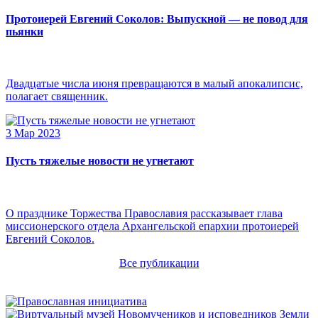
Протоиерей Евгений Соколов: Выпускной — не повод для
пьянки
Двадцатые числа июня превращаются в малый апокалипсис,
полагает священник.
3 Мар 2023
Пусть тяжелые новости не угнетают
О празднике Торжества Православия рассказывает глава
миссионерского отдела Архангельской епархии протоиерей
Евгений Соколов.
Все публикации