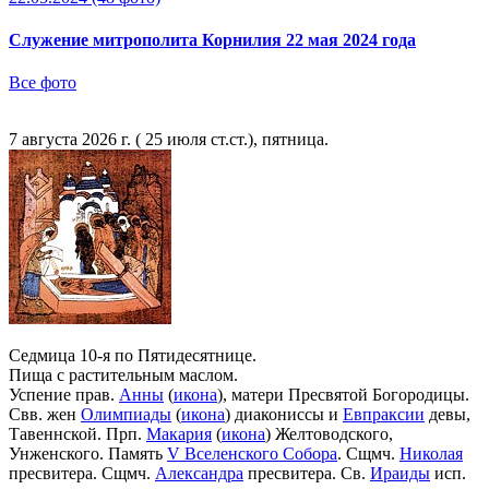
Служение митрополита Корнилия 22 мая 2024 года
Все фото
7 августа 2026 г. ( 25 июля ст.ст.), пятница.
Седмица 10-я по Пятидесятнице.
Пища с растительным маслом.
Успение прав.
Анны
(
икона
), матери Пресвятой Богородицы.
Свв. жен
Олимпиады
(
икона
) диакониссы и
Евпраксии
девы,
Тавеннской. Прп.
Макария
(
икона
) Желтоводского,
Унженского. Память
V Вселенского Собора
. Сщмч.
Николая
пресвитера. Сщмч.
Александра
пресвитера. Св.
Ираиды
исп.