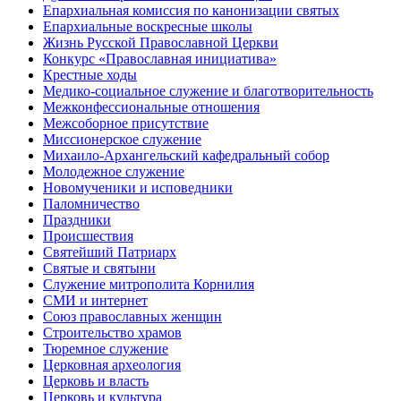
Епархиальная комиссия по канонизации святых
Епархиальные воскресные школы
Жизнь Русской Православной Церкви
Конкурс «Православная инициатива»
Крестные ходы
Медико-социальное служение и благотворительность
Межконфессиональные отношения
Межсоборное присутствие
Миссионерское служение
Михаило-Архангельский кафедральный собор
Молодежное служение
Новомученики и исповедники
Паломничество
Праздники
Происшествия
Святейший Патриарх
Святые и святыни
Служение митрополита Корнилия
СМИ и интернет
Союз православных женщин
Строительство храмов
Тюремное служение
Церковная археология
Церковь и власть
Церковь и культура