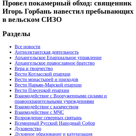
Провел покамерный обход: священник
Игорь Горбань навестил пребывающих
в вельском СИЗО
Разделы
Все новости
Антисектантская деятельность
Архангельское Епархиальное управление
Архангельское православное братство
Вера и творчество
Вести Котласской епархии
Вести монастырей и приходов
Вести Нарьян-Марской епархии
Вести Плесецкой епархии
Взаимодействие с Вооруженными силами и
правоохранительными учреждениями
Взаимодействие с казачеством
Взаимодействие с МЧС
Возрождение северных святынь
Всемирный Русский Народный Собор
Духовенство
Духовное образование и катехизация