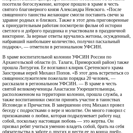
посетили богослужение, которое прошло в храме в честь
святого благоверного князя Александра Невского. «После
священного таинства желающие смогли поставить свечи за
здравие родных и близких. Также в этот день приговоренные
к принудительным работам посмотрели фильм об истории
светлого и доброго праздника и участвовали в праздничной
викторине. За верные ответы вручались жетоны, осужденный,
набравший наибольшее количество, получил пасхальный
подарок», — отметили в региональном УФСИН.
В храме воспитательной колонии УФСИН России по
Архангельской области (п. Талаги, Приморский район) также
прошла Литургия. Ее возглавил клирик Сретенского храма
Заостровья иерей Михаил Попов. «В этот день встретиться со
священнослужителем пожелали порядка 20 человек, —
рассказали в региональном УФСИН. — В храме в честь
святой великомученицы Анастасии Узорешительницы,
расположенном на территории колонии, прошла служба, а
также воспитанники смогли принять участие в таинствах
Исповеди и Причастия. В завершении отец Михаил провел
беседу с подростками о вере и молитве. Он много говорил с
прихожанами о любви, которая подразумевает работу над
собой, поскольку настоящая любовь — это жертва. Он
призвал ребят учиться умению владеть собой, брать на себя
обязательства в заботе о других и нести ее до конца дней».