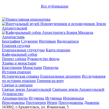
Все публикации
Архипастырь
Биография
Служение
Интервью
Видеозаписи
Епархия сегодня
Епархиальные структуры
Карта епархии
Кафедральный собор
Проект собора
Руководство фонда
Храмы и монастыри
Благочиния
Монастыри
Приходы
История епархии
Историческая справка
Епархиальные архиереи
Исследования
по истории епархии
Гонения на веру
Святые и святыни
Святые земли Архангельской
Святыни земли Архангельской
Духовенство
Архимандриты
Игумены
Игуменьи
Иеромонахи
Иеродиаконы
Протоиереи
Иереи
Протодиаконы
Диаконы
163002, г.Архангельск, ул. Ильинская, 5