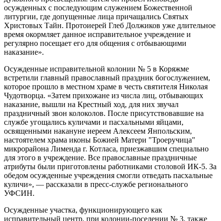
осужденных с последующим служением Божественной
литургии, где допущенные лица причащались Святых
Христовых Тайн. Протоиерей Глеб Должиков уже длительное
время окормляет данное исправительное учреждение и
регулярно посещает его для общения с отбывающими
наказание».
Осужденные исправительной колонии № 5 в Коряжме
встретили главный православный праздник богослужением,
которое прошло в местном храме в честь святителя Николая
Чудотворца. «Затем прихожане из числа лиц, отбывающих
наказание, вышли на Крестный ход, для них звучал
праздничный звон колоколов. После присутствовавшие на
службе угощались куличами и пасхальными яйцами,
освященными накануне иереем Алексеем Янпольским,
настоятелем храма иконы Божией Матери "Троеручица"
микрорайона Лименда г. Котласа, приезжавшим специально
для этого в учреждение. Все православные праздничные
атрибуты были приготовлены работниками столовой ИК-5. За
обедом осужденные учреждения смогли отведать пасхальные
куличи», — рассказали в пресс-службе регионального
УФСИН.
Осужденные участка, функционирующего как
исправительный центр, при колонии-поселении № 3, также