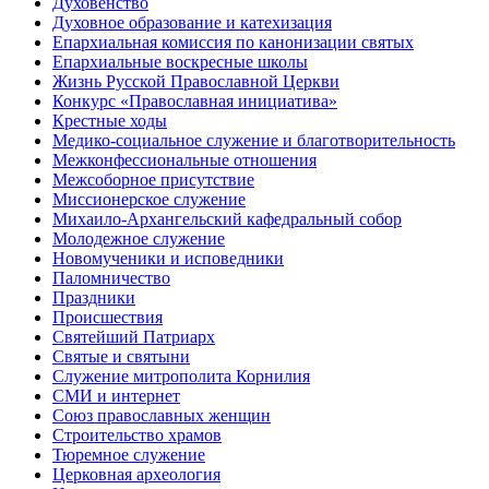
Духовенство
Духовное образование и катехизация
Епархиальная комиссия по канонизации святых
Епархиальные воскресные школы
Жизнь Русской Православной Церкви
Конкурс «Православная инициатива»
Крестные ходы
Медико-социальное служение и благотворительность
Межконфессиональные отношения
Межсоборное присутствие
Миссионерское служение
Михаило-Архангельский кафедральный собор
Молодежное служение
Новомученики и исповедники
Паломничество
Праздники
Происшествия
Святейший Патриарх
Святые и святыни
Служение митрополита Корнилия
СМИ и интернет
Союз православных женщин
Строительство храмов
Тюремное служение
Церковная археология