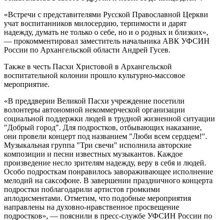
«Встречи с представителями Русской Православной Церкви
учат воспитанников милосердию, терпимости и дарят
надежду, думать не только о себе, но и о родных и близких»,
— прокомментировал заместитель начальника АВК УФСИН
России по Архангельской области Андрей Гусев.
Также в честь Пасхи Христовой в Архангельской
воспитательной колонии прошло культурно-массовое
мероприятие.
«В преддверии Великой Пасхи учреждение посетили
волонтеры автономной некоммерческой организации
социальной поддержки людей в трудной жизненной ситуации
"Добрый город". Для подростков, отбывающих наказание,
они провели концерт под названием "Люби всем сердцем!".
Музыкальная группа "Три свечи" исполнила авторские
композиции и песни известных музыкантов. Каждое
произведение несло зрителям надежду, веру в себя и людей.
Особо подросткам понравилось завораживающее исполнение
мелодий на саксофоне. В завершении праздничного концерта
подростки поблагодарили артистов громкими
аплодисментами. Отметим, что подобные мероприятия
направлены на духовно-нравственное просвещение
подростков», — пояснили в пресс-службе УФСИН России по