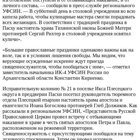
личного состава, — сообщили в пресс-службе регионального
УФСИН. — В субботний день в столовой учреждения во всю
кипела работа, чтобы кулинарные мастера смогли порадовать
всех желающих. В соответствии с традицией праздника в
Пасху настоятель храма Тихвинской иконы Божией Матери
протоиерей Сергий Рихтер в столовой учреждения освятил
куличи».
«Большие православные праздники одинаково важны как на
воле, так и в условиях лишения свободы. Мы видим, что
верующие осужденные искренне ждут приезда
священнослужителя, чтобы пообщаться с ним», — отметил
заместитель начальника ИК-4 УФСИН России по
Архангельской области Константин Кириенко.
Исправительную колонию № 21 в поселке Икса Плесецкого
округа в преддверии Пасхи посетил руководитель тюремного
отдела Плесецкой епархии настоятель храма апостола и
евангелиста Иоана Богослова протоиерей Глеб Должиков. Как
рассказали в региональном УФСИН, «Представитель Русской
Православной Церкви провел встречу с отбывающими
наказание в храме в честь святых апостолов Петра и Павла,
расположенном на режимной территории.
Священнослужитель с присутствующими пообщался на тему
духовного просвещения. Затем он провел исповедь