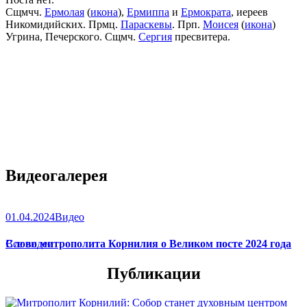
Сщмчч.
Ермолая
(
икона
),
Ермиппа
и
Ермократа
, иереев
Никомидийских. Прмц.
Параскевы
. Прп.
Моисея
(
икона
)
Угрина, Печерского. Сщмч.
Сергия
пресвитера.
Видеогалерея
01.04.2024
Видео
Слово митрополита Корнилия о Великом посте 2024 года
Все видео
Публикации