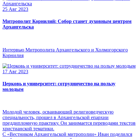
25 Авг 2023
Митрополит Корнилий: Собор станет духовным центром
Архангельска
Интервью Митрополита Архангельского и Холмогорского
Корнилия
17 Авг 2023
Церковь и университет: сотрудничество на пользу
молодым
Молодой человек, осваивающий религиоведческую
специальность, прошел в Архангельской епархии
преддипломную практику. Он занимается переводами текстов
христианской тематики.
С «Вестником Архангельской митрополии» Иван поделился