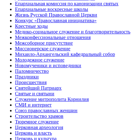
Епархиальная комиссия по канонизации святых
Епархиальные воскресные школы
Жизнь Русской Православной Церкви
Конкурс «Православная инициатива»
Крестные ходы
Медико-социальное служение и благотворительность
Межконфессиональные отношения
Межсоборное присутствие
Миссионерское служение
Михаило-Архангельский кафедральный собор
Молодежное служение
Новомученики и исповедники
Паломничество
Праздники
Происшествия
Святейший Патриарх
Святые и святыни
Служение митрополита Корнилия
СМИ и интернет
Союз православных женщин
Строительство храмов
Тюремное служение
Церковная археология
Церковь и власть
Церковь и культура