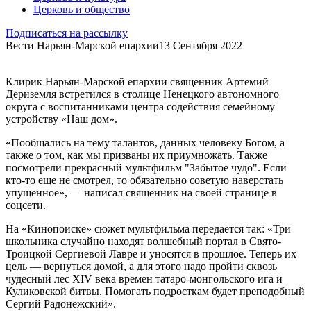
Церковь и общество
Подписаться на рассылку
Вести Нарьян-Марской епархии
13 Сентября 2022
Клирик Нарьян-Марской епархии священник Артемий
Дериземля встретился в столице Ненецкого автономного
округа с воспитанниками центра содействия семейному
устройству «Наш дом».
«Пообщались на тему талантов, данных человеку Богом, а
также о том, как мы призваны их приумножать. Также
посмотрели прекрасный мультфильм "Забытое чудо". Если
кто-то еще не смотрел, то обязательно советую наверстать
упущенное», — написал священник на своей странице в
соцсети.
На «Кинопоиске» сюжет мультфильма передается так: «Три
школьника случайно находят волшебный портал в Свято-
Троицкой Сергиевой Лавре и уносятся в прошлое. Теперь их
цель — вернуться домой, а для этого надо пройти сквозь
чудесный лес XIV века времен татаро-монгольского ига и
Куликовской битвы. Помогать подросткам будет преподобный
Сергий Радонежский».