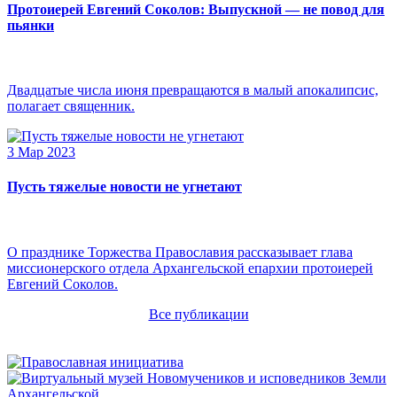
Протоиерей Евгений Соколов: Выпускной — не повод для
пьянки
Двадцатые числа июня превращаются в малый апокалипсис,
полагает священник.
3 Мар 2023
Пусть тяжелые новости не угнетают
О празднике Торжества Православия рассказывает глава
миссионерского отдела Архангельской епархии протоиерей
Евгений Соколов.
Все публикации