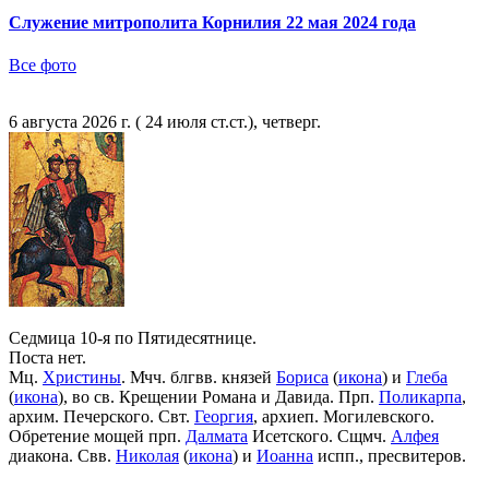
Служение митрополита Корнилия 22 мая 2024 года
Все фото
6 августа 2026 г. ( 24 июля ст.ст.), четверг.
Седмица 10-я по Пятидесятнице.
Поста нет.
Мц.
Христины
. Мчч. блгвв. князей
Бориса
(
икона
) и
Глеба
(
икона
), во св. Крещении Романа и Давида. Прп.
Поликарпа
,
архим. Печерского. Свт.
Георгия
, архиеп. Могилевского.
Обретение мощей прп.
Далмата
Исетского. Сщмч.
Алфея
диакона. Свв.
Николая
(
икона
) и
Иоанна
испп., пресвитеров.