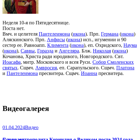
Неделя 10-я по Пятидесятнице.
Поста нет.
Вмч. и целителя
Пантелеимона
(
икона
). Прп.
Германа
(
икона
)
Аляскинского. Прп.
Анфисы
(
икона
) исп., игумении и 90
сестер ее. Равноапп.
Климента
(
икона
), еп. Охридского,
Наума
(
икона
),
Саввы
,
Горазда
и
Ангеляра
. Блж.
Николая
(
икона
)
Кочанова, Христа ради юродивого, Новгородского. Свт.
Иоасафа
, митр. Московского и всея Руси.
Собор Смоленских
святых
. Сщмч.
Амвросия
, еп. Сарапульского. Сщмч.
Платона
и
Пантелеимона
пресвитера. Сщмч.
Иоанна
пресвитера.
Видеогалерея
01.04.2024
Видео
Слово митрополита Корнилия о Великом посте 2024 года
Все видео