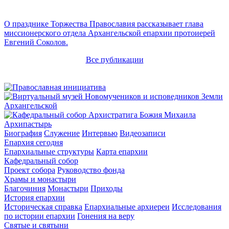
О празднике Торжества Православия рассказывает глава
миссионерского отдела Архангельской епархии протоиерей
Евгений Соколов.
Все публикации
Архипастырь
Биография
Служение
Интервью
Видеозаписи
Епархия сегодня
Епархиальные структуры
Карта епархии
Кафедральный собор
Проект собора
Руководство фонда
Храмы и монастыри
Благочиния
Монастыри
Приходы
История епархии
Историческая справка
Епархиальные архиереи
Исследования
по истории епархии
Гонения на веру
Святые и святыни