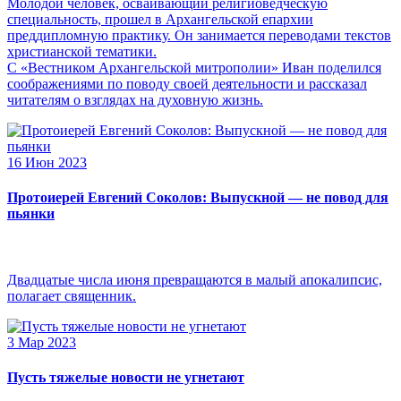
Молодой человек, осваивающий религиоведческую
специальность, прошел в Архангельской епархии
преддипломную практику. Он занимается переводами текстов
христианской тематики.
С «Вестником Архангельской митрополии» Иван поделился
соображениями по поводу своей деятельности и рассказал
читателям о взглядах на духовную жизнь.
16 Июн 2023
Протоиерей Евгений Соколов: Выпускной — не повод для
пьянки
Двадцатые числа июня превращаются в малый апокалипсис,
полагает священник.
3 Мар 2023
Пусть тяжелые новости не угнетают