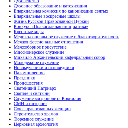
Духовенство
Духовное образование и катехизация
Епархиальная комиссия по канонизации святых
Епархиальные воскресные школы
Жизнь Русской Православной Церкви
Конкурс «Православная инициатива»
Крестные ходы
Медико-социальное служение и благотворительность
Межконфессиональные отношения
Межсоборное присутствие
Миссионерское служение
Михаило-Архангельский кафедральный собор
Молодежное служение
Новомученики и исповедники
Паломничество
Праздники
Происшествия
Святейший Патриарх
Святые и святыни
Служение митрополита Корнилия
СМИ и интернет
Союз православных женщин
Строительство храмов
Тюремное служение
Церковная археология