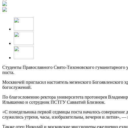
Студенты Православного Свято-Тихоновского гуманитарного у
поста.
Москвичей пригласил настоятель мезенского Богоявленского х
богослужений.
По благословению ректора университета протоиерея Владимира
Ильяшенко и сотрудник ПСТГУ Савватий Близнюк.
«С понедельника первой седмицы поста началось совершение д
служились утреня, часы, изобразительны, вечерня и лития», 
Также отец Николай и московские миссионеры ежедневно ездил