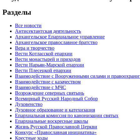
Разделы
Все новости
Антисектантская деятельность
Архангельское Епархиальное управление
Архангельское православное братство
Вера и творчество
Вести Котласской епархии
Вести монастырей и приходов
Вести Нарьян-Марской епархии
Вести Плесецкой епархии
Взаимодействие с Вооруженными силами и правоохран
Взаимодействие с казачеством
Взаимодействие с МЧС
Возрождение северных святынь
Всемирный Русский Народный Собор
Духовенство
Духовное образование и катехизация
Епархиальная комиссия по канонизации святых
Епархиальные воскресные школы
Жизнь Русской Православной Церкви
Конкурс «Православная инициатива»
Крестные ходы