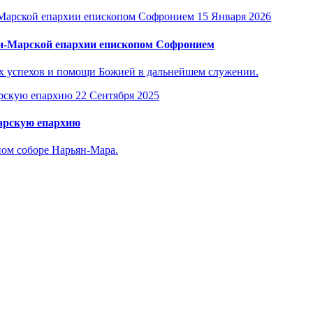
15 Января 2026
ян-Марской епархии епископом Софронием
х успехов и помощи Божией в дальнейшем служении.
22 Сентября 2025
арскую епархию
ом соборе Нарьян-Мара.