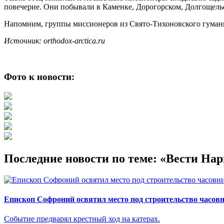
повечерие. Они побывали в Каменке, Дорогорском, Долгощелье
Напомним, группы миссионеров из Свято-Тихоновского гумани
Источник: orthodox-arctica.ru
Фото к новости:
Последние новости по теме: «Вести На
Епископ Софроний освятил место под строительство часовн
Событие предварял крестный ход на катерах.