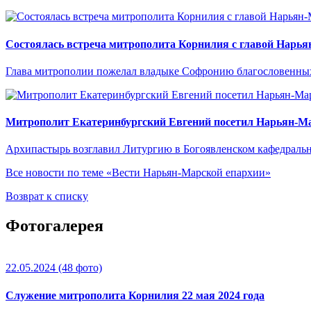
Состоялась встреча митрополита Корнилия с главой Нарь
Глава митрополии пожелал владыке Софронию благословенны
Митрополит Екатеринбургский Евгений посетил Нарьян-М
Архипастырь возглавил Литургию в Богоявленском кафедральн
Все новости по теме «Вести Нарьян-Марской епархии»
Возврат к списку
Фотогалерея
22.05.2024
(48 фото)
Служение митрополита Корнилия 22 мая 2024 года