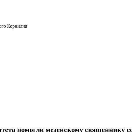
ого Корнилия
итета помогли мезенскому священнику с