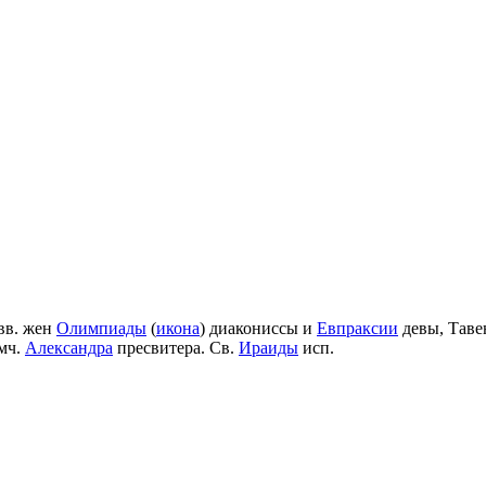
вв. жен
Олимпиады
(
икона
) диакониссы и
Евпраксии
девы, Таве
мч.
Александра
пресвитера. Св.
Ираиды
исп.