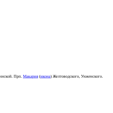
ннской. Прп.
Макария
(
икона
) Желтоводского, Унженского.