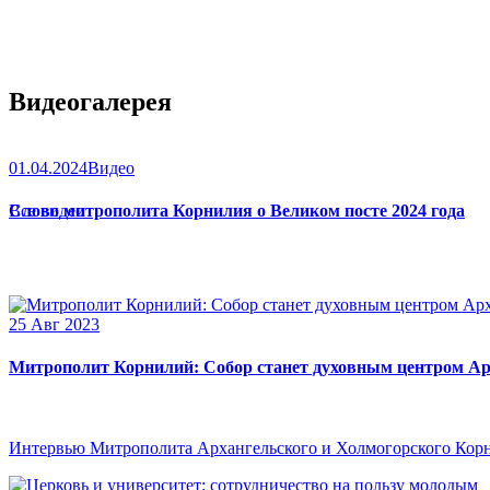
Видеогалерея
01.04.2024
Видео
Слово митрополита Корнилия о Великом посте 2024 года
Все видео
25 Авг 2023
Митрополит Корнилий: Собор станет духовным центром Ар
Интервью Митрополита Архангельского и Холмогорского Кор