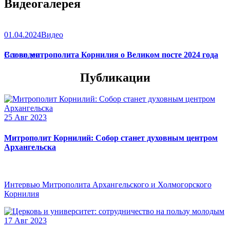
Видеогалерея
01.04.2024
Видео
Слово митрополита Корнилия о Великом посте 2024 года
Все видео
Публикации
25 Авг 2023
Митрополит Корнилий: Собор станет духовным центром
Архангельска
Интервью Митрополита Архангельского и Холмогорского
Корнилия
17 Авг 2023