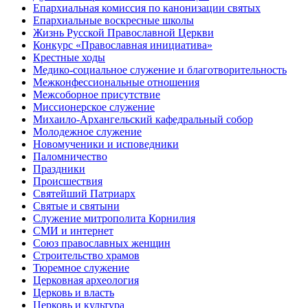
Епархиальная комиссия по канонизации святых
Епархиальные воскресные школы
Жизнь Русской Православной Церкви
Конкурс «Православная инициатива»
Крестные ходы
Медико-социальное служение и благотворительность
Межконфессиональные отношения
Межсоборное присутствие
Миссионерское служение
Михаило-Архангельский кафедральный собор
Молодежное служение
Новомученики и исповедники
Паломничество
Праздники
Происшествия
Святейший Патриарх
Святые и святыни
Служение митрополита Корнилия
СМИ и интернет
Союз православных женщин
Строительство храмов
Тюремное служение
Церковная археология
Церковь и власть
Церковь и культура