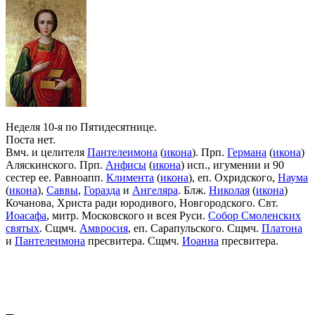
Неделя 10-я по Пятидесятнице.
Поста нет.
Вмч. и целителя
Пантелеимона
(
икона
). Прп.
Германа
(
икона
)
Аляскинского. Прп.
Анфисы
(
икона
) исп., игумении и 90
сестер ее. Равноапп.
Климента
(
икона
), еп. Охридского,
Наума
(
икона
),
Саввы
,
Горазда
и
Ангеляра
. Блж.
Николая
(
икона
)
Кочанова, Христа ради юродивого, Новгородского. Свт.
Иоасафа
, митр. Московского и всея Руси.
Собор Смоленских
святых
. Сщмч.
Амвросия
, еп. Сарапульского. Сщмч.
Платона
и
Пантелеимона
пресвитера. Сщмч.
Иоанна
пресвитера.