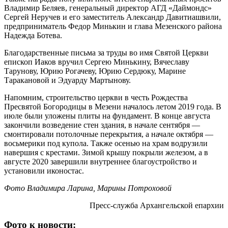
Владимир Беляев, генеральный директор АГД «Даймондс»
Сергей Неручев и его заместитель Александр Давитиашвили,
предприниматель Федор Минькин и глава Мезенского района
Надежда Ботева.
Благодарственные письма за труды во имя Святой Церкви
епископ Иаков вручил Сергею Минькину, Вячеславу
Тарунову, Юрию Рогачеву, Юрию Сердюку, Марине
Таракановой и Эдуарду Мартынову.
Напомним, строительство церкви в честь Рождества
Пресвятой Богородицы в Мезени началось летом 2019 года. В
июле были уложены плиты на фундамент. В конце августа
закончили возведение стен здания, в начале сентября —
смонтировали потолочные перекрытия, а начале октября —
восьмерики под купола. Также осенью на храм водрузили
навершия с крестами. Зимой крышу покрыли железом, а в
августе 2020 завершили внутреннее благоустройство и
установили иконостас.
Фото Владимира Ларина, Марины Потроховой
Пресс-служба Архангельской епархии
Фото к новости: