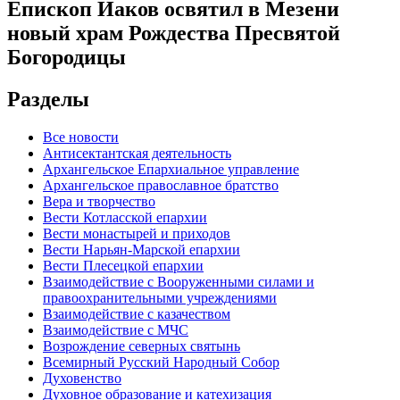
Епископ Иаков освятил в Мезени
новый храм Рождества Пресвятой
Богородицы
Разделы
Все новости
Антисектантская деятельность
Архангельское Епархиальное управление
Архангельское православное братство
Вера и творчество
Вести Котласской епархии
Вести монастырей и приходов
Вести Нарьян-Марской епархии
Вести Плесецкой епархии
Взаимодействие с Вооруженными силами и
правоохранительными учреждениями
Взаимодействие с казачеством
Взаимодействие с МЧС
Возрождение северных святынь
Всемирный Русский Народный Собор
Духовенство
Духовное образование и катехизация