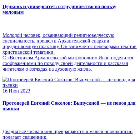
Церковь и университет: сотрудничество на пользу
молодым
Молодой человек, осваивающий религиоведческую
специальность, прошел в Архангельской епархии
преддипломную практику. Он занимается переводами текстов
христианской тематики.
С «Вестником Архангельской митрополии» Иван поделился
соображениями по поводу своей деятельности и рассказал
читателям о взглядах на духовную жизнь.
16 Июн 2023
Протоиерей Евгений Соколов: Выпускной — не повод для
пьянки
Двадцатые числа июня превращаются в малый апокалипсис,
полагает священник.