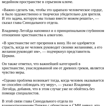
медийном пространстве в серьезном ключе.
«Важно сделать так, чтобы это царапало человеческое сердце,
и было художественно и творчески убедительно для зрителя.
И это задача, которую мы только вместе можем решить», —
сказал глава Синодального отдела.
Владимир Легойда напомнил и о принципиальном глубинном
отношении христианства к алкоголю.
«В христианстве нет презрения к вину. Но не одобряется
страсть, когда не человек руководит своими желаниями, а его
желания руководят им», — подчеркнул представитель
Церкви.
Он также отметил, что важнейшей категорией в
христианстве, унаследованной им от древних греков, является
чувство меры.
«Однако проблема возникает тогда, когда человек оказывается
не способен соблюдать эту меру», — указал Владимир
Легойда, добавив, что в этом случае уже не обойтись без
помощи специалистов.
В этой связи глава Синодального отдела по
взаимоотношениям Церкви с обществом и СМИ заявил, что