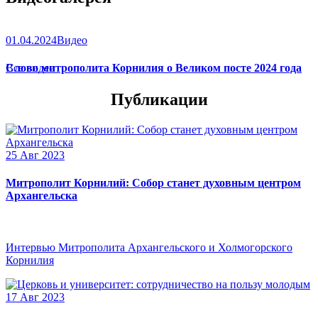
01.04.2024
Видео
Слово митрополита Корнилия о Великом посте 2024 года
Все видео
Публикации
25 Авг 2023
Митрополит Корнилий: Собор станет духовным центром
Архангельска
Интервью Митрополита Архангельского и Холмогорского
Корнилия
17 Авг 2023