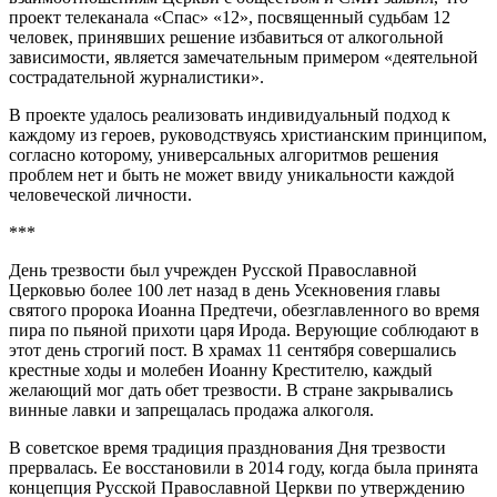
проект телеканала «Спас» «12», посвященный судьбам 12
человек, принявших решение избавиться от алкогольной
зависимости, является замечательным примером «деятельной
сострадательной журналистики».
В проекте удалось реализовать индивидуальный подход к
каждому из героев, руководствуясь христианским принципом,
согласно которому, универсальных алгоритмов решения
проблем нет и быть не может ввиду уникальности каждой
человеческой личности.
***
День трезвости был учрежден Русской Православной
Церковью более 100 лет назад в день Усекновения главы
святого пророка Иоанна Предтечи, обезглавленного во время
пира по пьяной прихоти царя Ирода. Верующие соблюдают в
этот день строгий пост. В храмах 11 сентября совершались
крестные ходы и молебен Иоанну Крестителю, каждый
желающий мог дать обет трезвости. В стране закрывались
винные лавки и запрещалась продажа алкоголя.
В советское время традиция празднования Дня трезвости
прервалась. Ее восстановили в 2014 году, когда была принята
концепция Русской Православной Церкви по утверждению