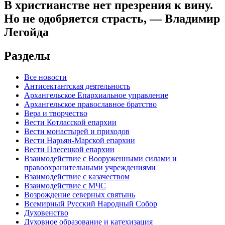
В христианстве нет презрения к вину.
Но не одобряется страсть, — Владимир
Легойда
Разделы
Все новости
Антисектантская деятельность
Архангельское Епархиальное управление
Архангельское православное братство
Вера и творчество
Вести Котласской епархии
Вести монастырей и приходов
Вести Нарьян-Марской епархии
Вести Плесецкой епархии
Взаимодействие с Вооруженными силами и
правоохранительными учреждениями
Взаимодействие с казачеством
Взаимодействие с МЧС
Возрождение северных святынь
Всемирный Русский Народный Собор
Духовенство
Духовное образование и катехизация