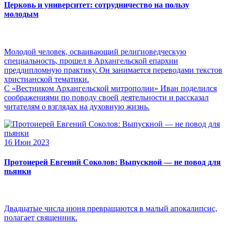
Церковь и университет: сотрудничество на пользу
молодым
Молодой человек, осваивающий религиоведческую
специальность, прошел в Архангельской епархии
преддипломную практику. Он занимается переводами текстов
христианской тематики.
С «Вестником Архангельской митрополии» Иван поделился
соображениями по поводу своей деятельности и рассказал
читателям о взглядах на духовную жизнь.
16 Июн 2023
Протоиерей Евгений Соколов: Выпускной — не повод для
пьянки
Двадцатые числа июня превращаются в малый апокалипсис,
полагает священник.