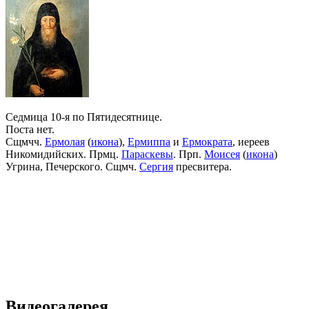
Седмица 10-я по Пятидесятнице.
Поста нет.
Сщмчч.
Ермолая
(
икона
),
Ермиппа
и
Ермократа
, иереев
Никомидийских. Прмц.
Параскевы
. Прп.
Моисея
(
икона
)
Угрина, Печерского. Сщмч.
Сергия
пресвитера.
Видеогалерея