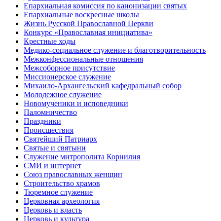
Епархиальная комиссия по канонизации святых
Епархиальные воскресные школы
Жизнь Русской Православной Церкви
Конкурс «Православная инициатива»
Крестные ходы
Медико-социальное служение и благотворительность
Межконфессиональные отношения
Межсоборное присутствие
Миссионерское служение
Михаило-Архангельский кафедральный собор
Молодежное служение
Новомученики и исповедники
Паломничество
Праздники
Происшествия
Святейший Патриарх
Святые и святыни
Служение митрополита Корнилия
СМИ и интернет
Союз православных женщин
Строительство храмов
Тюремное служение
Церковная археология
Церковь и власть
Церковь и культура