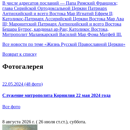
В числе адресатов посланий — Папа Римский Франциск;
глава Сирийской Ортодоксальной Церкви Патриарх
Антиохийский и всего Востока Мар Игнатий Ефрем II;
Католикос-Патриарх Ассирийской Церкви Востока Map Ава
III; Маронитский Патриарх Антиохийский и всего Востока
Бешара Бутрос, кардинал ар-Раи; Католикос Востока,
Митрополит Маланкарский Василий Мар Фома Матфей III.
Все новости по теме «Жизнь Русской Православной Церкви»
Возврат к списку
Фотогалерея
22.05.2024
(48 фото)
Служение митрополита Корнилия 22 мая 2024 года
Все фото
8 августа 2026 г. ( 26 июля ст.ст.), суббота.