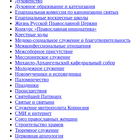
Духовенство
Духовное образование и катехизация
Епархиальная комиссия по канонизации святых
Епархиальные воскресные школы
Жизнь Русской Православной Церкви
Конкурс «Православная инициатива»
Крестные ходы
Медико-социальное служение и благотворительность
Межконфессиональные отношения
Межсоборное присутствие
Миссионерское служение
Михаило-Архангельский кафедральный собор
Молодежное служение
Новомученики и исповедники
Паломничество
Праздники
Происшествия
Святейший Патриарх
Святые и святыни
Служение митрополита Корнилия
СМИ и интернет
Союз православных женщин
Строительство храмов
Тюремное служение
Церковная археология