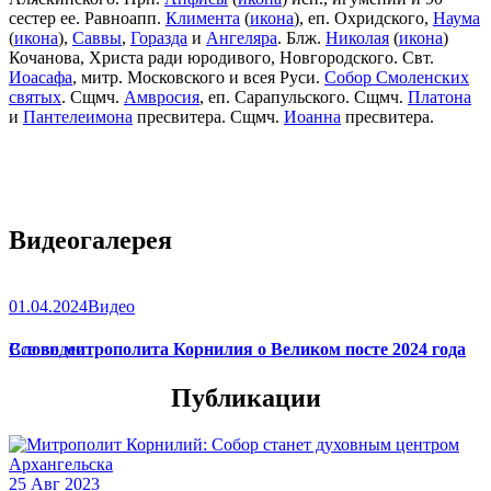
сестер ее. Равноапп.
Климента
(
икона
), еп. Охридского,
Наума
(
икона
),
Саввы
,
Горазда
и
Ангеляра
. Блж.
Николая
(
икона
)
Кочанова, Христа ради юродивого, Новгородского. Свт.
Иоасафа
, митр. Московского и всея Руси.
Собор Смоленских
святых
. Сщмч.
Амвросия
, еп. Сарапульского. Сщмч.
Платона
и
Пантелеимона
пресвитера. Сщмч.
Иоанна
пресвитера.
Видеогалерея
01.04.2024
Видео
Слово митрополита Корнилия о Великом посте 2024 года
Все видео
Публикации
25 Авг 2023