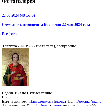
Фотогалерея
22.05.2024
(48 фото)
Служение митрополита Корнилия 22 мая 2024 года
Все фото
9 августа 2026 г. ( 27 июля ст.ст.), воскресенье.
Неделя 10-я по Пятидесятнице.
Поста нет.
Вмч. и целителя
Пантелеимона
(
икона
). Прп.
Германа
(
икона
)
Аляскинского. Прп.
Анфисы
(
икона
) исп., игумении и 90