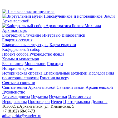
Архипастырь
Биография
Служение
Интервью
Видеозаписи
Епархия сегодня
Епархиальные структуры
Карта епархии
Кафедральный собор
Проект собора
Руководство фонда
Храмы и монастыри
Благочиния
Монастыри
Приходы
История епархии
Историческая справка
Епархиальные архиереи
Исследования
по истории епархии
Гонения на веру
Святые и святыни
Святые земли Архангельской
Святыни земли Архангельской
Духовенство
Архимандриты
Игумены
Игуменьи
Иеромонахи
Иеродиаконы
Протоиереи
Иереи
Протодиаконы
Диаконы
163002, г.Архангельск, ул. Ильинская, 5
+7 (8182) 68-07-73
arh-eparhia@yandex.ru