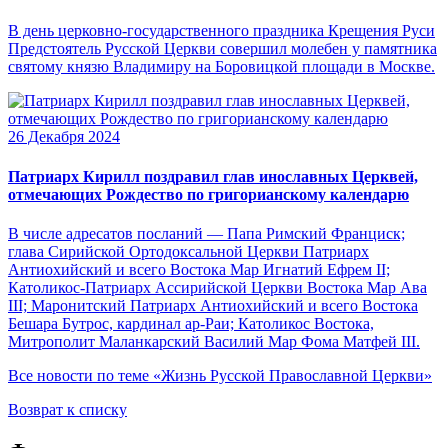
В день церковно-государственного праздника Крещения Руси
Предстоятель Русской Церкви совершил молебен у памятника
святому князю Владимиру на Боровицкой площади в Москве.
26 Декабря 2024
Патриарх Кирилл поздравил глав инославных Церквей,
отмечающих Рождество по григорианскому календарю
В числе адресатов посланий — Папа Римский Франциск;
глава Сирийской Ортодоксальной Церкви Патриарх
Антиохийский и всего Востока Мар Игнатий Ефрем II;
Католикос-Патриарх Ассирийской Церкви Востока Map Ава
III; Маронитский Патриарх Антиохийский и всего Востока
Бешара Бутрос, кардинал ар-Раи; Католикос Востока,
Митрополит Маланкарский Василий Мар Фома Матфей III.
Все новости по теме «Жизнь Русской Православной Церкви»
Возврат к списку