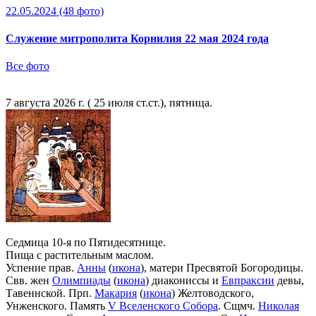
22.05.2024
(48 фото)
Служение митрополита Корнилия 22 мая 2024 года
Все фото
7 августа 2026 г. ( 25 июля ст.ст.), пятница.
Седмица 10-я по Пятидесятнице.
Пища с растительным маслом.
Успение прав.
Анны
(
икона
), матери Пресвятой Богородицы.
Свв. жен
Олимпиады
(
икона
) диакониссы и
Евпраксии
девы,
Тавеннской. Прп.
Макария
(
икона
) Желтоводского,
Унженского. Память
V Вселенского Собора
. Сщмч.
Николая