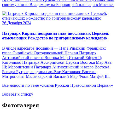
святому князю Владимиру на Боровицкой площади в Москве.
26 Декабря 2024
Патриарх Кирилл поздравил глав инославных Церквей,
отмечающих Рождество по григорианскому календарю
В числе адресатов посланий — Папа Римский Франциск;
глава Сирийской Ортодоксальной Церкви Патриарх
Антиохийский и всего Востока Мар Игнатий Ефрем II;
Католикос-Патриарх Ассирийской Церкви Востока Map Ава
III; Маронитский Патриарх Антиохийский и всего Востока
Бешара Бутрос, кардинал ар-Раи; Католикос Востока,
Митрополит Маланкарский Василий Мар Фома Матфей III.
Все новости по теме «Жизнь Русской Православной Церкви»
Возврат к списку
Фотогалерея