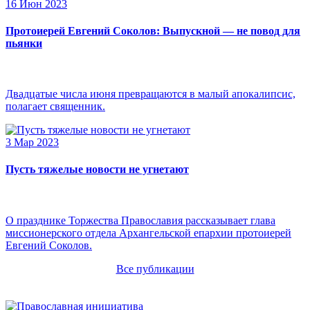
16 Июн 2023
Протоиерей Евгений Соколов: Выпускной — не повод для
пьянки
Двадцатые числа июня превращаются в малый апокалипсис,
полагает священник.
3 Мар 2023
Пусть тяжелые новости не угнетают
О празднике Торжества Православия рассказывает глава
миссионерского отдела Архангельской епархии протоиерей
Евгений Соколов.
Все публикации