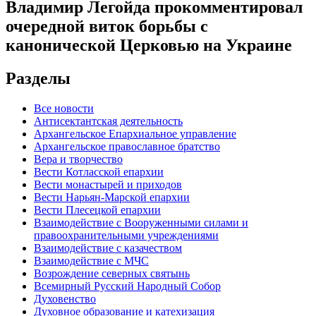
Владимир Легойда прокомментировал
очередной виток борьбы с
канонической Церковью на Украине
Разделы
Все новости
Антисектантская деятельность
Архангельское Епархиальное управление
Архангельское православное братство
Вера и творчество
Вести Котласской епархии
Вести монастырей и приходов
Вести Нарьян-Марской епархии
Вести Плесецкой епархии
Взаимодействие с Вооруженными силами и
правоохранительными учреждениями
Взаимодействие с казачеством
Взаимодействие с МЧС
Возрождение северных святынь
Всемирный Русский Народный Собор
Духовенство
Духовное образование и катехизация