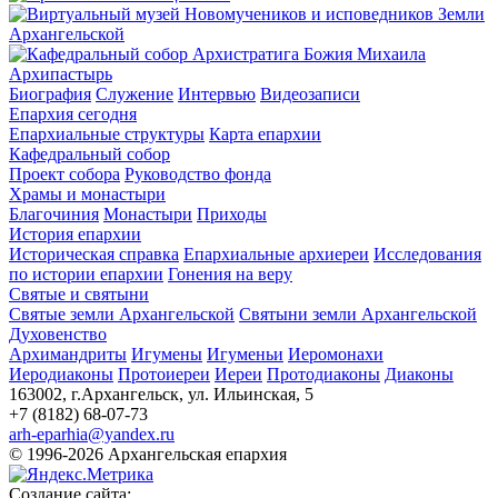
Архипастырь
Биография
Служение
Интервью
Видеозаписи
Епархия сегодня
Епархиальные структуры
Карта епархии
Кафедральный собор
Проект собора
Руководство фонда
Храмы и монастыри
Благочиния
Монастыри
Приходы
История епархии
Историческая справка
Епархиальные архиереи
Исследования
по истории епархии
Гонения на веру
Святые и святыни
Святые земли Архангельской
Святыни земли Архангельской
Духовенство
Архимандриты
Игумены
Игуменьи
Иеромонахи
Иеродиаконы
Протоиереи
Иереи
Протодиаконы
Диаконы
163002, г.Архангельск, ул. Ильинская, 5
+7 (8182) 68-07-73
arh-eparhia@yandex.ru
© 1996-2026 Архангельская епархия
Создание сайта: