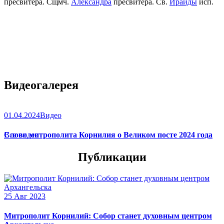
пресвитера. Сщмч.
Александра
пресвитера. Св.
Ираиды
исп.
Видеогалерея
01.04.2024
Видео
Слово митрополита Корнилия о Великом посте 2024 года
Все видео
Публикации
25 Авг 2023
Митрополит Корнилий: Собор станет духовным центром