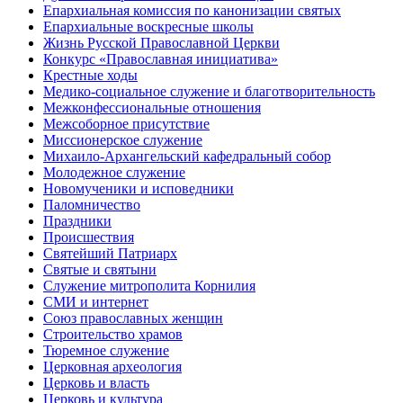
Епархиальная комиссия по канонизации святых
Епархиальные воскресные школы
Жизнь Русской Православной Церкви
Конкурс «Православная инициатива»
Крестные ходы
Медико-социальное служение и благотворительность
Межконфессиональные отношения
Межсоборное присутствие
Миссионерское служение
Михаило-Архангельский кафедральный собор
Молодежное служение
Новомученики и исповедники
Паломничество
Праздники
Происшествия
Святейший Патриарх
Святые и святыни
Служение митрополита Корнилия
СМИ и интернет
Союз православных женщин
Строительство храмов
Тюремное служение
Церковная археология
Церковь и власть
Церковь и культура