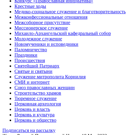
Конкурс «Православная инициатива»
Крестные ходы
Медико-социальное служение и благотворительность
Межконфессиональные отношения
Межсоборное присутствие
Миссионерское служение
Михаило-Архангельский кафедральный собор
Молодежное служение
Новомученики и исповедники
Паломничество
Праздники
Происшествия
Святейший Патриарх
Святые и святыни
Служение митрополита Корнилия
СМИ и интернет
Союз православных женщин
Строительство храмов
Тюремное служение
Церковная археология
Церковь и власть
Церковь и культура
Церковь и общество
Подписаться на рассылку