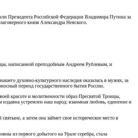
или Президента Российской Федерации Владимира Путина за
аговерного князя Александра Невского.
ицы, написанной преподобным Андреем Рублевым, и
ашего духовно-культурного наследия оказалась в музеях, за
оносный период государственного бытия России.
своей красоте и молитвенности образ Пресвятой Троицы,
 издавна устремлен наш народ: взаимная любовь, единение и
святыне, а затем она займет свое историческое место в
вны из первого добытого на Урале серебра, стала