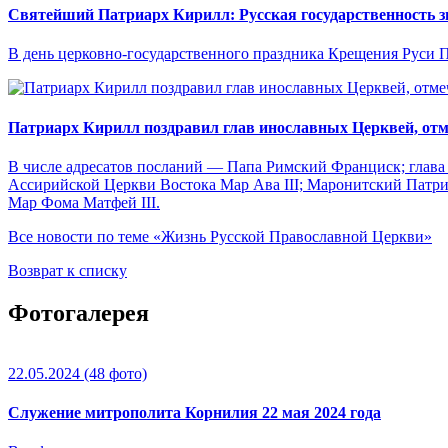
Святейший Патриарх Кирилл: Русская государственность зи
В день церковно-государственного праздника Крещения Руси 
Патриарх Кирилл поздравил глав инославных Церквей, от
В числе адресатов посланий — Папа Римский Франциск; глава
Ассирийской Церкви Востока Map Ава III; Маронитский Патри
Мар Фома Матфей III.
Все новости по теме «Жизнь Русской Православной Церкви»
Возврат к списку
Фотогалерея
22.05.2024
(48 фото)
Служение митрополита Корнилия 22 мая 2024 года