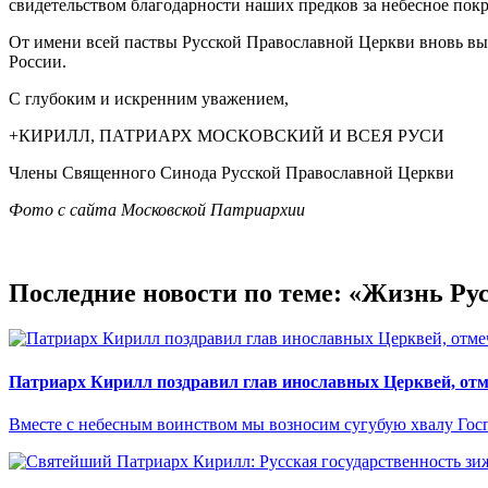
свидетельством благодарности наших предков за небесное покр
От имени всей паствы Русской Православной Церкви вновь вы
России.
С глубоким и искренним уважением,
+КИРИЛЛ, ПАТРИАРХ МОСКОВСКИЙ И ВСЕЯ РУСИ
Члены Священного Синода Русской Православной Церкви
Фото с сайта Московской Патриархии
Последние новости по теме: «Жизнь Р
Патриарх Кирилл поздравил глав инославных Церквей, от
Вместе с небесным воинством мы возносим сугубую хвалу Гос