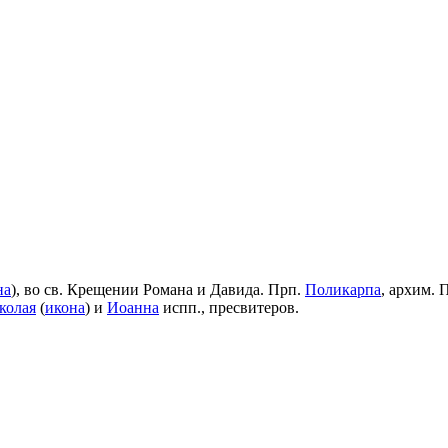
на
), во св. Крещении Романа и Давида. Прп.
Поликарпа
, архим. 
колая
(
икона
) и
Иоанна
испп., пресвитеров.