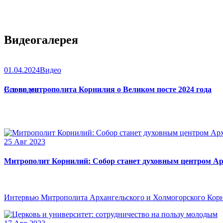
Видеогалерея
01.04.2024
Видео
Слово митрополита Корнилия о Великом посте 2024 года
Все видео
25 Авг 2023
Митрополит Корнилий: Собор станет духовным центром Ар
Интервью Митрополита Архангельского и Холмогорского Кор