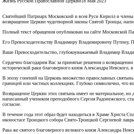
Жизнь Русской Православной Церкви
18 Мая 2023
Святейший Патриарх Московский и всея Руси Кирилл и члены
возвращение Церкви чудотворной иконы Святой Троицы, напис
Полный текст обращения опубликован на сайте Московской Па
Его Превосходительству Владимиру Владимировичу Путину, П
Ваше Превосходительство, глубокоуважаемый Владимир Влад
Сердечно благодарим Вас за принятые решения о возвращени
исторической раки благоверного князя Александра Невского, в
В эпоху гонений на Церковь множество православных святынь б
границей или частных коллекциях. Глубоко символично, что в
Возвращение Церкви этих святынь имеет не материальное, но 
написанный учеником преподобного Сергия Радонежского, ста
согласие.
В течение года этот образ будет находиться в Храме Христа Сп
иконостасе Троицкого собора Свято-Троицкой Сергиевой лавр
Рака же святого благоверного великого князя Александра Невс