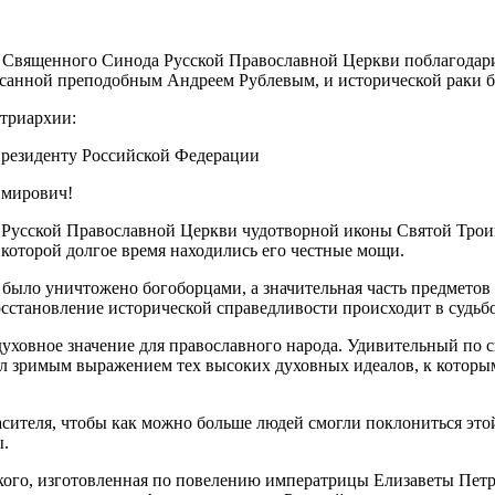
 Священного Синода Русской Православной Церкви поблагодар
анной преподобным Андреем Рублевым, и исторической раки бл
триархии:
резиденту Российской Федерации
имирович!
и Русской Православной Церкви чудотворной иконы Святой Тро
 которой долгое время находились его честные мощи.
ыло уничтожено богоборцами, а значительная часть предметов н
осстановление исторической справедливости происходит в судьб
духовное значение для православного народа. Удивительный по 
л зримым выражением тех высоких духовных идеалов, к которым
асителя, чтобы как можно больше людей смогли поклониться этой 
ы.
кого, изготовленная по повелению императрицы Елизаветы Петро