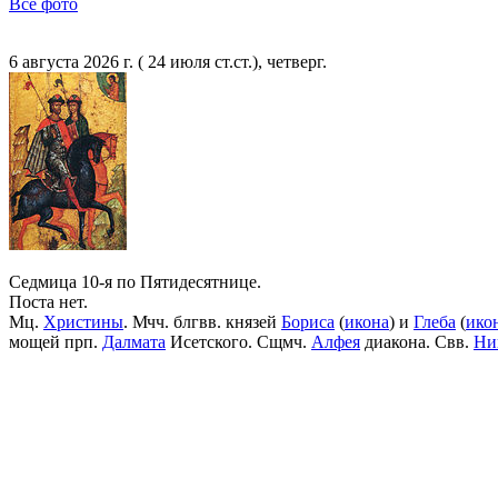
Все фото
6 августа 2026 г. ( 24 июля ст.ст.), четверг.
Седмица 10-я по Пятидесятнице.
Поста нет.
Мц.
Христины
. Мчч. блгвв. князей
Бориса
(
икона
) и
Глеба
(
ико
мощей прп.
Далмата
Исетского. Сщмч.
Алфея
диакона. Свв.
Ни