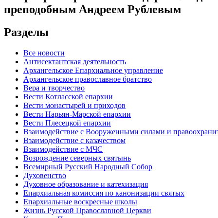
преподобным Андреем Рублевым
Разделы
Все новости
Антисектантская деятельность
Архангельское Епархиальное управление
Архангельское православное братство
Вера и творчество
Вести Котласской епархии
Вести монастырей и приходов
Вести Нарьян-Марской епархии
Вести Плесецкой епархии
Взаимодействие с Вооруженными силами и правоохран
Взаимодействие с казачеством
Взаимодействие с МЧС
Возрождение северных святынь
Всемирный Русский Народный Собор
Духовенство
Духовное образование и катехизация
Епархиальная комиссия по канонизации святых
Епархиальные воскресные школы
Жизнь Русской Православной Церкви