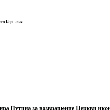
ого Корнилия
ира Путина за возвращение Церкви ико