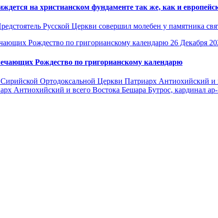
ждется на христианском фундаменте так же, как и европейс
Предстоятель Русской Церкви совершил молебен у памятника св
26 Декабря 20
мечающих Рождество по григорианскому календарю
 Сирийской Ортодоксальной Церкви Патриарх Антиохийский и в
арх Антиохийский и всего Востока Бешара Бутрос, кардинал ар