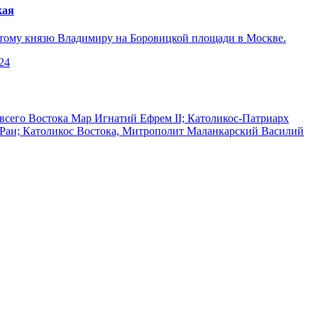
кая
ятому князю Владимиру на Боровицкой площади в Москве.
24
сего Востока Мар Игнатий Ефрем II; Католикос-Патриарх
-Раи; Католикос Востока, Митрополит Маланкарский Василий