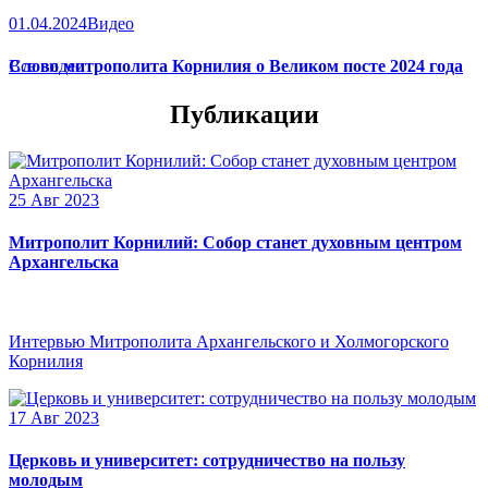
01.04.2024
Видео
Слово митрополита Корнилия о Великом посте 2024 года
Все видео
Публикации
25 Авг 2023
Митрополит Корнилий: Собор станет духовным центром
Архангельска
Интервью Митрополита Архангельского и Холмогорского
Корнилия
17 Авг 2023
Церковь и университет: сотрудничество на пользу
молодым