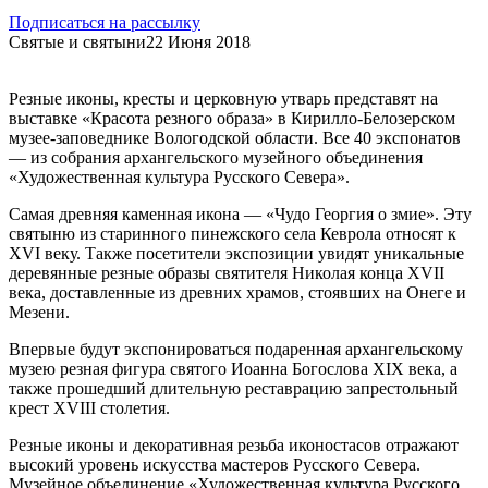
Подписаться на рассылку
Святые и святыни
22 Июня 2018
Резные иконы, кресты и церковную утварь представят на
выставке «Красота резного образа» в Кирилло-Белозерском
музее-заповеднике Вологодской области. Все 40 экспонатов
— из собрания архангельского музейного объединения
«Художественная культура Русского Севера».
Самая древняя каменная икона — «Чудо Георгия о змие». Эту
святыню из старинного пинежского села Кеврола относят к
ХVI веку. Также посетители экспозиции увидят уникальные
деревянные резные образы святителя Николая конца ХVII
века, доставленные из древних храмов, стоявших на Онеге и
Мезени.
Впервые будут экспонироваться подаренная архангельскому
музею резная фигура святого Иоанна Богослова ХIХ века, а
также прошедший длительную реставрацию запрестольный
крест ХVIII столетия.
Резные иконы и декоративная резьба иконостасов отражают
высокий уровень искусства мастеров Русского Севера.
Музейное объединение «Художественная культура Русского