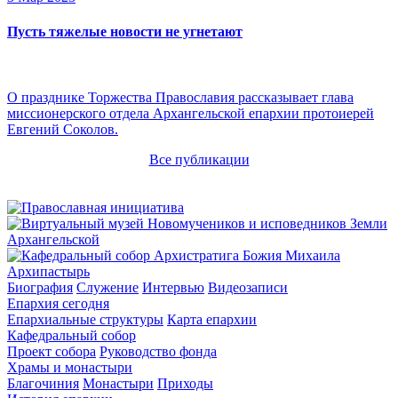
Пусть тяжелые новости не угнетают
О празднике Торжества Православия рассказывает глава
миссионерского отдела Архангельской епархии протоиерей
Евгений Соколов.
Все публикации
Архипастырь
Биография
Служение
Интервью
Видеозаписи
Епархия сегодня
Епархиальные структуры
Карта епархии
Кафедральный собор
Проект собора
Руководство фонда
Храмы и монастыри
Благочиния
Монастыри
Приходы