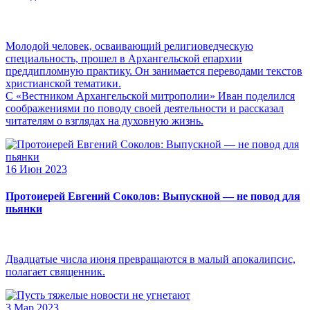
Молодой человек, осваивающий религиоведческую
специальность, прошел в Архангельской епархии
преддипломную практику. Он занимается переводами текстов
христианской тематики.
С «Вестником Архангельской митрополии» Иван поделился
соображениями по поводу своей деятельности и рассказал
читателям о взглядах на духовную жизнь.
16 Июн 2023
Протоиерей Евгений Соколов: Выпускной — не повод для
пьянки
Двадцатые числа июня превращаются в малый апокалипсис,
полагает священник.
3 Мар 2023