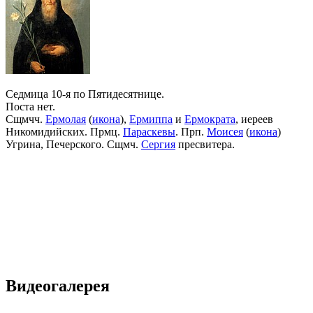
Седмица 10-я по Пятидесятнице.
Поста нет.
Сщмчч.
Ермолая
(
икона
),
Ермиппа
и
Ермократа
, иереев
Никомидийских. Прмц.
Параскевы
. Прп.
Моисея
(
икона
)
Угрина, Печерского. Сщмч.
Сергия
пресвитера.
Видеогалерея