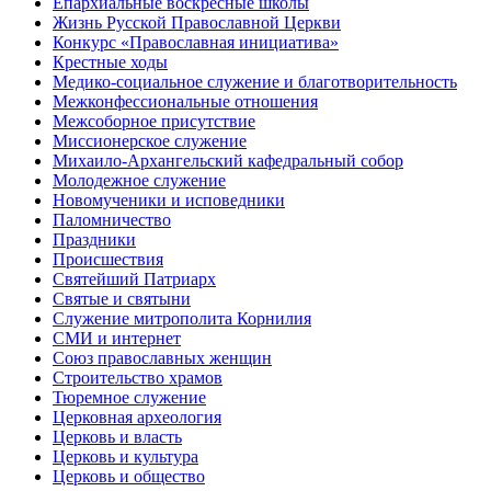
Епархиальные воскресные школы
Жизнь Русской Православной Церкви
Конкурс «Православная инициатива»
Крестные ходы
Медико-социальное служение и благотворительность
Межконфессиональные отношения
Межсоборное присутствие
Миссионерское служение
Михаило-Архангельский кафедральный собор
Молодежное служение
Новомученики и исповедники
Паломничество
Праздники
Происшествия
Святейший Патриарх
Святые и святыни
Служение митрополита Корнилия
СМИ и интернет
Союз православных женщин
Строительство храмов
Тюремное служение
Церковная археология
Церковь и власть
Церковь и культура
Церковь и общество