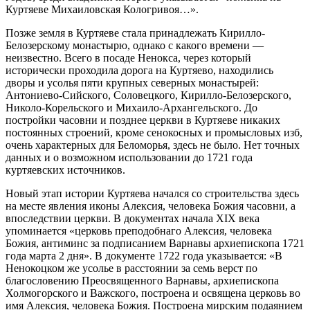
Куртяеве Михаиловская Кологривоя…».
Позже земля в Куртяеве стала принадлежать Кирилло-
Белозерскому монастырю, однако с какого времени —
неизвестно. Всего в посаде Ненокса, через который
исторически проходила дорога на Куртяево, находились
дворы и усолья пяти крупных северных монастырей:
Антониево-Сийского, Соловецкого, Кирилло-Белозерского,
Николо-Корельского и Михаило-Архангельского. До
постройки часовни и позднее церкви в Куртяеве никаких
постоянных строений, кроме сенокосных и промысловых изб,
очень характерных для Беломорья, здесь не было. Нет точных
данных и о возможном использовании до 1721 года
куртяевских источников.
Новый этап истории Куртяева начался со строительства здесь
на месте явления иконы Алексия, человека Божия часовни, а
впоследствии церкви. В документах начала XIX века
упоминается «церковь преподобнаго Алексия, человека
Божия, антиминс за подписанием Варнавы архиепископа 1721
года марта 2 дня». В документе 1722 года указывается: «В
Ненокоцком же усолье в расстоянии за семь верст по
благословению Преосвященного Варнавы, архиепископа
Холмогорского и Важского, построена и освящена церковь во
имя Алексия, человека Божия. Построена мирским подаянием