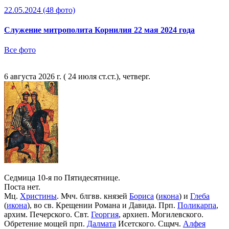
22.05.2024
(48 фото)
Служение митрополита Корнилия 22 мая 2024 года
Все фото
6 августа 2026 г. ( 24 июля ст.ст.), четверг.
Седмица 10-я по Пятидесятнице.
Поста нет.
Мц.
Христины
. Мчч. блгвв. князей
Бориса
(
икона
) и
Глеба
(
икона
), во св. Крещении Романа и Давида. Прп.
Поликарпа
,
архим. Печерского. Свт.
Георгия
, архиеп. Могилевского.
Обретение мощей прп.
Далмата
Исетского. Сщмч.
Алфея