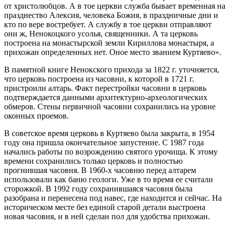
от христолюбцов. А в тое церкви служба бывает временная на
празднество Алексия, человека Божия, в праздничные дни и
кто по вере востребует. А службу в тое церкви отправляют
они ж, Ненокоцкого усолья, священники. А та церковь
построена на монастырской земли Кириллова монастыря, а
прихожан определенных нет. Оное место званием Куртяево».
В памятной книге Ненокского прихода за 1822 г. уточняется,
что церковь построена из часовни, к которой в 1721 г.
пристроили алтарь. Факт перестройки часовни в церковь
подтверждается данными архитектурно-археологических
обмеров. Стены первичной часовни сохранились на уровне
оконных проемов.
В советское время церковь в Куртяево была закрыта, в 1954
году она пришла окончательное запустение. С 1987 года
начались работы по возрождению святого урочища. К этому
времени сохранились только церковь и полностью
прогнившая часовня. В 1960-х часовню перед алтарем
использовали как баню геологи. Уже в то время ее считали
сторожкой. В 1992 году сохранившаяся часовня была
разобрана и перенесена под навес, где находится и сейчас. На
историческом месте без единой старой детали выстроена
новая часовня, и в ней сделан пол для удобства прихожан.