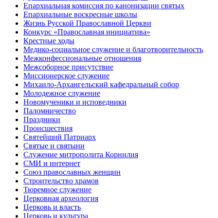
Епархиальная комиссия по канонизации святых
Епархиальные воскресные школы
Жизнь Русской Православной Церкви
Конкурс «Православная инициатива»
Крестные ходы
Медико-социальное служение и благотворительность
Межконфессиональные отношения
Межсоборное присутствие
Миссионерское служение
Михаило-Архангельский кафедральный собор
Молодежное служение
Новомученики и исповедники
Паломничество
Праздники
Происшествия
Святейший Патриарх
Святые и святыни
Служение митрополита Корнилия
СМИ и интернет
Союз православных женщин
Строительство храмов
Тюремное служение
Церковная археология
Церковь и власть
Церковь и культура