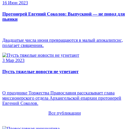
16 Июн 2023
Протоиерей Евгений Соколов: Выпускной — не повод для
пьянки
Двадцатые числа июня превращаются в малый апокалипсис,
полагает священник.
3 Мар 2023
Пусть тяжелые новости не угнетают
О празднике Торжества Православия рассказывает глава
миссионерского отдела Архангельской епархии протоиерей
Евгений Соколов.
Все публикации