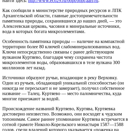
найти здесь:
http://www.eco29.ru/oopt/oopt-aari-ru
.
Как сообщили в министерстве природных ресурсов и ЛПК
Архангельской области, главные достопримечательности
памятника природы, сохранившиеся до наших дней, — это
Алексеевская церковь, часовня и минеральные источники,
вода в которых богата микроэлементами.
Особенность памятника природы — наличие на компактной
территории более 80 ключей слабоминерализованных вод.
Ключи непосредственно связаны с ранее действующим
вулканом Куртяево, благодаря чему сохранена чистота
микроэлементов воды, образовавшихся в теле вулкана 300
миллионов лет назад.
Источники образуют ручьи, впадающие в реку Верховку.
Один из ручьев, обладающий уникальной способностью (он
никогда не пересыхает и не замерзает), получил собственное
название — Талец. Куртяево — место паломничества, куда
многие приезжают за водой.
Происхождение названий Куртяево, Куртява, Куртяевка
достоверно неизвестно. Возможно, они восходят к чудским
топонимам. Самое раннее упоминание Куртяева встречается в
сотной грамоте Николо-Корельского монастыря 1587—1588
годов, среди владений которого указывается «поженка на