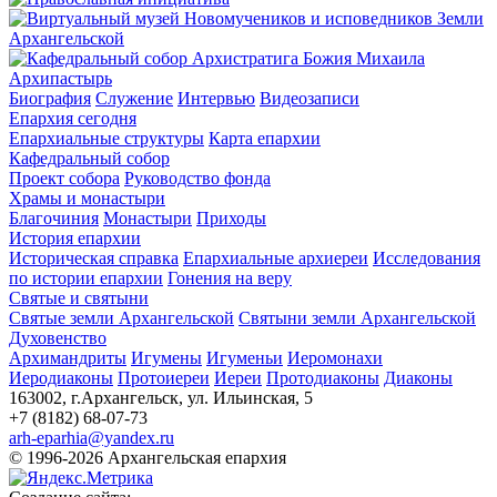
Архипастырь
Биография
Служение
Интервью
Видеозаписи
Епархия сегодня
Епархиальные структуры
Карта епархии
Кафедральный собор
Проект собора
Руководство фонда
Храмы и монастыри
Благочиния
Монастыри
Приходы
История епархии
Историческая справка
Епархиальные архиереи
Исследования
по истории епархии
Гонения на веру
Святые и святыни
Святые земли Архангельской
Святыни земли Архангельской
Духовенство
Архимандриты
Игумены
Игуменьи
Иеромонахи
Иеродиаконы
Протоиереи
Иереи
Протодиаконы
Диаконы
163002, г.Архангельск, ул. Ильинская, 5
+7 (8182) 68-07-73
arh-eparhia@yandex.ru
© 1996-2026 Архангельская епархия