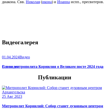
диакона. Свв.
Николая
(
икона
) и
Иоанна
испп., пресвитеров.
Видеогалерея
01.04.2024
Видео
Слово митрополита Корнилия о Великом посте 2024 года
Все видео
Публикации
25 Авг 2023
Митрополит Корнилий: Собор станет духовным центром