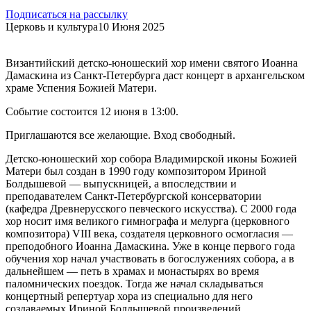
Подписаться на рассылку
Церковь и культура
10 Июня 2025
Византийский детско-юношеский хор имени святого Иоанна
Дамаскина из Санкт-Петербурга даст концерт в архангельском
храме Успения Божией Матери.
Событие состоится 12 июня в 13:00.
Приглашаются все желающие. Вход свободный.
Детско-юношеский хор собора Владимирской иконы Божией
Матери был создан в 1990 году композитором Ириной
Болдышевой — выпускницей, а впоследствии и
преподавателем Санкт-Петербургской консерватории
(кафедра Древнерусского певческого искусства). С 2000 года
хор носит имя великого гимнографа и мелурга (церковного
композитора) VIII века, создателя церковного осмогласия —
преподобного Иоанна Дамаскина. Уже в конце первого года
обучения хор начал участвовать в богослужениях собора, а в
дальнейшем — петь в храмах и монастырях во время
паломнических поездок. Тогда же начал складываться
концертный репертуар хора из специально для него
создаваемых Ириной Болдышевой произведений.