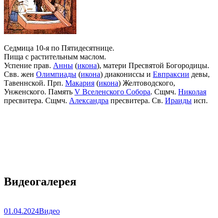
Седмица 10-я по Пятидесятнице.
Пища с растительным маслом.
Успение прав.
Анны
(
икона
), матери Пресвятой Богородицы.
Свв. жен
Олимпиады
(
икона
) диакониссы и
Евпраксии
девы,
Тавеннской. Прп.
Макария
(
икона
) Желтоводского,
Унженского. Память
V Вселенского Собора
. Сщмч.
Николая
пресвитера. Сщмч.
Александра
пресвитера. Св.
Ираиды
исп.
Видеогалерея
01.04.2024
Видео