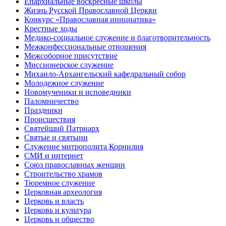
Епархиальные воскресные школы
Жизнь Русской Православной Церкви
Конкурс «Православная инициатива»
Крестные ходы
Медико-социальное служение и благотворительность
Межконфессиональные отношения
Межсоборное присутствие
Миссионерское служение
Михаило-Архангельский кафедральный собор
Молодежное служение
Новомученики и исповедники
Паломничество
Праздники
Происшествия
Святейший Патриарх
Святые и святыни
Служение митрополита Корнилия
СМИ и интернет
Союз православных женщин
Строительство храмов
Тюремное служение
Церковная археология
Церковь и власть
Церковь и культура
Церковь и общество