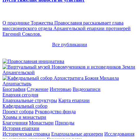
О празднике Торжества Православия рассказывает глава
миссионерского отдела Архангельской епархии протоиерей
Евгений Соколов.
Все публикации
Архипастырь
Биография
Служение
Интервью
Видеозаписи
Епархия сегодня
Епархиальные структуры
Карта епархии
Кафедральный собор
Проект собора
Руководство фонда
Храмы и монастыри
Благочиния
Монастыри
Приходы
История епархии
Историческая справка
Епархиальные архиереи
Исследования