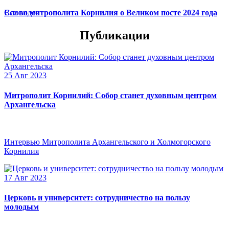
Слово митрополита Корнилия о Великом посте 2024 года
Все видео
Публикации
25 Авг 2023
Митрополит Корнилий: Собор станет духовным центром
Архангельска
Интервью Митрополита Архангельского и Холмогорского
Корнилия
17 Авг 2023
Церковь и университет: сотрудничество на пользу
молодым