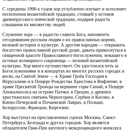
С середины 1990-х годов хор углубленно изучает и исполняет
песнопения византийской традиции, стоящей у истоков
древнерусского певческой традиции, подарив радость
слышания их множеству людей.
Служение хора — в радости славить Бога, напомнить
сегодняшним русским людям о их православных корнях,
великой истории и культуре. А другим народам — открывать
богатство православной русской души, давать прикоснуться к
священной красоте Православного богослужения, лежащего в
истоках всемирного сокровища — великой византийской
культуры. Хор много путешествует. Он удостоился петь за
Богослужениями и в концертах во многих русских городах и
весях, на Святой Земле — в Храме Гроба Господня в
Иерусалиме и в Пещере Рождества Христова в Вифлееме, в
храме Пресвятой Троицы на вершине горы Синай, в Пещере
Апокалипсиса на острове Патмос в Греции, у древних
христианских святынь Черногории, Сербии и Косово, в
Киево-Печерской и Почаевской Лаврах, в Польше,
Белоруссии, Франции, Киргизии.
Хор выступал на прославленных сценах Москвы, Санкт-
Петербурга, Белграда и других городов. Хор является
обладателем Гран-При крупного международного конкурса