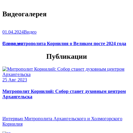
Видеогалерея
01.04.2024
Видео
Слово митрополита Корнилия о Великом посте 2024 года
Все видео
Публикации
25 Авг 2023
Митрополит Корнилий: Собор станет духовным центром
Архангельска
Интервью Митрополита Архангельского и Холмогорского
Корнилия