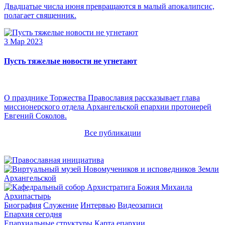
Двадцатые числа июня превращаются в малый апокалипсис,
полагает священник.
3 Мар 2023
Пусть тяжелые новости не угнетают
О празднике Торжества Православия рассказывает глава
миссионерского отдела Архангельской епархии протоиерей
Евгений Соколов.
Все публикации
Архипастырь
Биография
Служение
Интервью
Видеозаписи
Епархия сегодня
Епархиальные структуры
Карта епархии