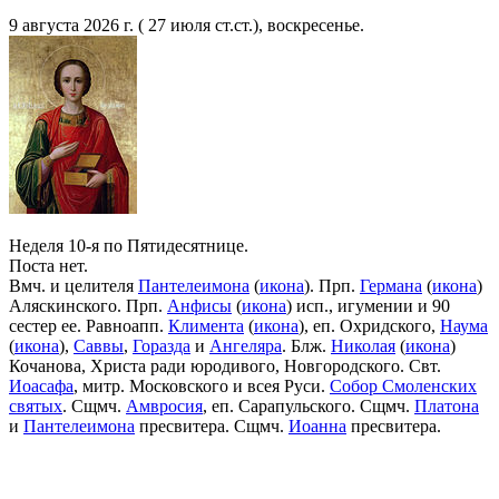
9 августа 2026 г. ( 27 июля ст.ст.), воскресенье.
Неделя 10-я по Пятидесятнице.
Поста нет.
Вмч. и целителя
Пантелеимона
(
икона
). Прп.
Германа
(
икона
)
Аляскинского. Прп.
Анфисы
(
икона
) исп., игумении и 90
сестер ее. Равноапп.
Климента
(
икона
), еп. Охридского,
Наума
(
икона
),
Саввы
,
Горазда
и
Ангеляра
. Блж.
Николая
(
икона
)
Кочанова, Христа ради юродивого, Новгородского. Свт.
Иоасафа
, митр. Московского и всея Руси.
Собор Смоленских
святых
. Сщмч.
Амвросия
, еп. Сарапульского. Сщмч.
Платона
и
Пантелеимона
пресвитера. Сщмч.
Иоанна
пресвитера.