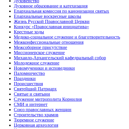
Духовенство
Духовное образование и катехизация
Епархиальная комиссия по канонизации святых
Епархиальные воскресные школы
Жизнь Русской Православной Церкви
Конкурс «Православная инициатива»
Крестные ходы
Медико-социальное служение и благотворительность
Межконфессиональные отношения
Межсоборное присутствие
Миссионерское служение
Михаило-Архангельский кафедральный собор
Молодежное служение
Новомученики и исповедники
Паломничество
Праздники
Происшествия
Святейший Патриарх
Святые и святыни
Служение митрополита Корнилия
СМИ и интернет
Союз православных женщин
Строительство храмов
Тюремное служение
Церковная археология