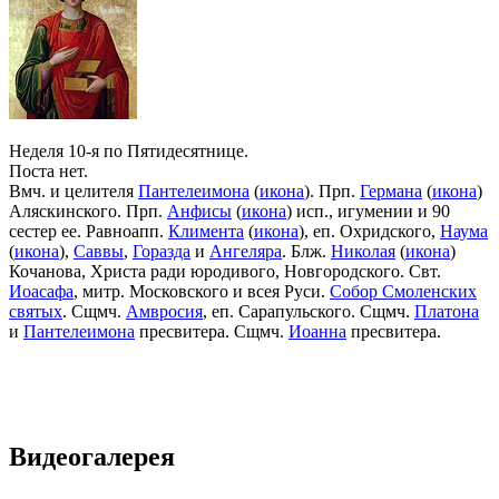
Неделя 10-я по Пятидесятнице.
Поста нет.
Вмч. и целителя
Пантелеимона
(
икона
). Прп.
Германа
(
икона
)
Аляскинского. Прп.
Анфисы
(
икона
) исп., игумении и 90
сестер ее. Равноапп.
Климента
(
икона
), еп. Охридского,
Наума
(
икона
),
Саввы
,
Горазда
и
Ангеляра
. Блж.
Николая
(
икона
)
Кочанова, Христа ради юродивого, Новгородского. Свт.
Иоасафа
, митр. Московского и всея Руси.
Собор Смоленских
святых
. Сщмч.
Амвросия
, еп. Сарапульского. Сщмч.
Платона
и
Пантелеимона
пресвитера. Сщмч.
Иоанна
пресвитера.
Видеогалерея