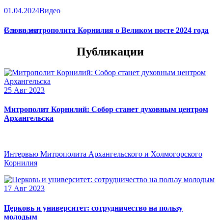
01.04.2024
Видео
Слово митрополита Корнилия о Великом посте 2024 года
Все видео
Публикации
25 Авг 2023
Митрополит Корнилий: Собор станет духовным центром
Архангельска
Интервью Митрополита Архангельского и Холмогорского
Корнилия
17 Авг 2023
Церковь и университет: сотрудничество на пользу
молодым