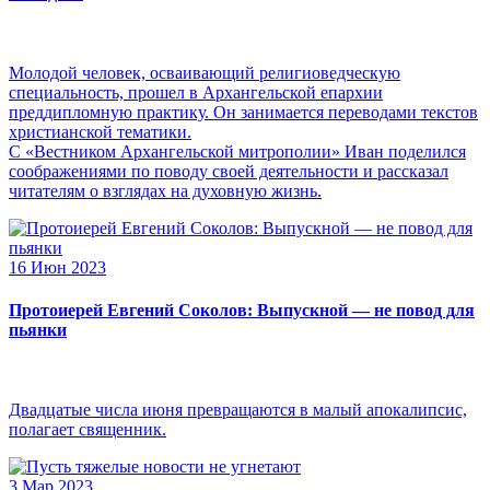
Молодой человек, осваивающий религиоведческую
специальность, прошел в Архангельской епархии
преддипломную практику. Он занимается переводами текстов
христианской тематики.
С «Вестником Архангельской митрополии» Иван поделился
соображениями по поводу своей деятельности и рассказал
читателям о взглядах на духовную жизнь.
16 Июн 2023
Протоиерей Евгений Соколов: Выпускной — не повод для
пьянки
Двадцатые числа июня превращаются в малый апокалипсис,
полагает священник.
3 Мар 2023