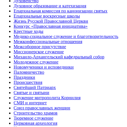
Духовенство
Духовное образование и катехизация
Епархиальная комиссия по канонизации святых
Епархиальные воскресные школы
Жизнь Русской Православной Церкви
Конкурс «Православная инициатива»
Крестные ходы
Медико-социальное служение и благотворительность
Межконфессиональные отношения
Межсоборное присутствие
Миссионерское служение
Михаило-Архангельский кафедральный собор
Молодежное служение
Новомученики и исповедники
Паломничество
Праздники
Происшествия
Святейший Патриарх
Святые и святыни
Служение митрополита Корнилия
СМИ и интернет
Союз православных женщин
Строительство храмов
Тюремное служение
Церковная археология