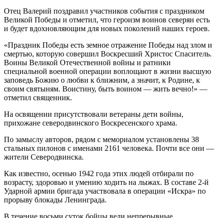
Отец Валерий поздравил участников события с праздником
Великой Победы и отметил, что героизм воинов северян есть
и будет вдохновляющим для новых поколений наших героев.
«Праздник Победы есть земное отражение Победы над злом и
смертью, которую совершил Воскресший Христос Спаситель.
Воины Великой Отечественной войны и ратники
специальной военной операции воплощают в жизни высшую
заповедь Божию о любви к ближним, а значит, к Родине, к
своим святыням. Воистину, быть воином — жить вечно!» —
отметил священник.
На освящении присутствовали ветераны дети войны,
прихожане северодвинского Воскресенского храма.
По замыслу авторов, рядом с мемориалом установлены 38
стальных пилонов с именами 2161 человека. Почти все они —
жители Северодвинска.
Как известно, осенью 1942 года этих людей отбирали по
возрасту, здоровью и умению ходить на лыжах. В составе 2-й
Ударной армии бригада участвовала в операции «Искра» по
прорыву блокады Ленинграда.
В течение восьми суток бойцы вели непрерывные