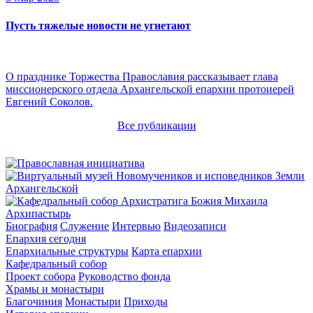
Пусть тяжелые новости не угнетают
О празднике Торжества Православия рассказывает глава
миссионерского отдела Архангельской епархии протоиерей
Евгений Соколов.
Все публикации
Архипастырь
Биография
Служение
Интервью
Видеозаписи
Епархия сегодня
Епархиальные структуры
Карта епархии
Кафедральный собор
Проект собора
Руководство фонда
Храмы и монастыри
Благочиния
Монастыри
Приходы