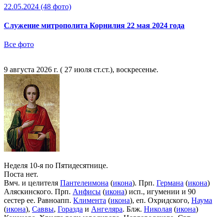
22.05.2024
(48 фото)
Служение митрополита Корнилия 22 мая 2024 года
Все фото
9 августа 2026 г. ( 27 июля ст.ст.), воскресенье.
Неделя 10-я по Пятидесятнице.
Поста нет.
Вмч. и целителя
Пантелеимона
(
икона
). Прп.
Германа
(
икона
)
Аляскинского. Прп.
Анфисы
(
икона
) исп., игумении и 90
сестер ее. Равноапп.
Климента
(
икона
), еп. Охридского,
Наума
(
икона
),
Саввы
,
Горазда
и
Ангеляра
. Блж.
Николая
(
икона
)