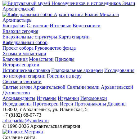
Архипастырь
Биография
Служение
Интервью
Видеозаписи
Епархия сегодня
Епархиальные структуры
Карта епархии
Кафедральный собор
Проект собора
Руководство фонда
Храмы и монастыри
Благочиния
Монастыри
Приходы
История епархии
Историческая справка
Епархиальные архиереи
Исследования
по истории епархии
Гонения на веру
Святые и святыни
Святые земли Архангельской
Святыни земли Архангельской
Духовенство
Архимандриты
Игумены
Игуменьи
Иеромонахи
Иеродиаконы
Протоиереи
Иереи
Протодиаконы
Диаконы
163002, г.Архангельск, ул. Ильинская, 5
+7 (8182) 68-07-73
arh-eparhia@yandex.ru
© 1996-2026 Архангельская епархия
Создание сайта: