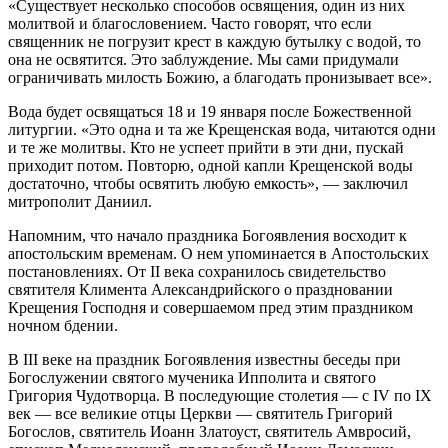
«Существует несколько способов освящения, один из них
молитвой и благословением. Часто говорят, что если
священник не погрузит крест в каждую бутылку с водой, то
она не освятится. Это заблуждение. Мы сами придумали
ограничивать милость Божию, а благодать пронизывает все».
Вода будет освящаться 18 и 19 января после Божественной
литургии. «Это одна и та же Крещенская вода, читаются одни
и те же молитвы. Кто не успеет прийти в эти дни, пускай
приходит потом. Повторю, одной капли Крещенской воды
достаточно, чтобы освятить любую емкость», — заключил
митрополит Даниил.
Напомним, что начало праздника Богоявления восходит к
апостольским временам. О нем упоминается в Апостольских
постановлениях. От II века сохранилось свидетельство
святителя Климента Александрийского о праздновании
Крещения Господня и совершаемом пред этим праздником
ночном бдении.
В III веке на праздник Богоявления известны беседы при
Богослужении святого мученика Ипполита и святого
Григория Чудотворца. В последующие столетия — с IV по IX
век — все великие отцы Церкви — святитель Григорий
Богослов, святитель Иоанн Златоуст, святитель Амвросий,