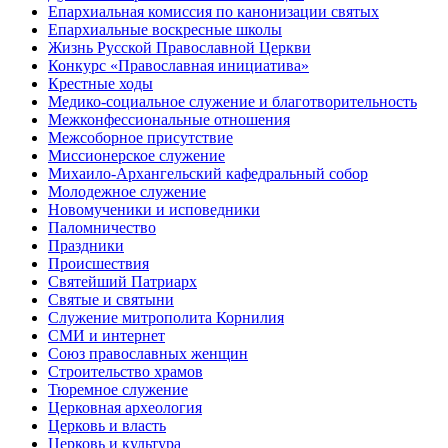
Епархиальная комиссия по канонизации святых
Епархиальные воскресные школы
Жизнь Русской Православной Церкви
Конкурс «Православная инициатива»
Крестные ходы
Медико-социальное служение и благотворительность
Межконфессиональные отношения
Межсоборное присутствие
Миссионерское служение
Михаило-Архангельский кафедральный собор
Молодежное служение
Новомученики и исповедники
Паломничество
Праздники
Происшествия
Святейший Патриарх
Святые и святыни
Служение митрополита Корнилия
СМИ и интернет
Союз православных женщин
Строительство храмов
Тюремное служение
Церковная археология
Церковь и власть
Церковь и культура