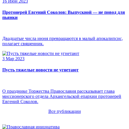
16 Июн 2023
Протоиерей Евгений Соколов: Выпускной — не повод для
пьянки
Двадцатые числа июня превращаются в малый апокалипсис,
полагает священник.
3 Мар 2023
Пусть тяжелые новости не угнетают
О празднике Торжества Православия рассказывает глава
миссионерского отдела Архангельской епархии протоиерей
Евгений Соколов.
Все публикации