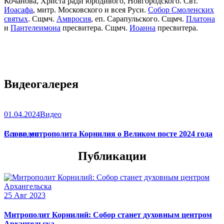
Кочанова, Христа ради юродивого, Новгородского. Свт.
Иоасафа
, митр. Московского и всея Руси.
Собор Смоленских
святых
. Сщмч.
Амвросия
, еп. Сарапульского. Сщмч.
Платона
и
Пантелеимона
пресвитера. Сщмч.
Иоанна
пресвитера.
Видеогалерея
01.04.2024
Видео
Слово митрополита Корнилия о Великом посте 2024 года
Все видео
Публикации
25 Авг 2023
Митрополит Корнилий: Собор станет духовным центром
Архангельска