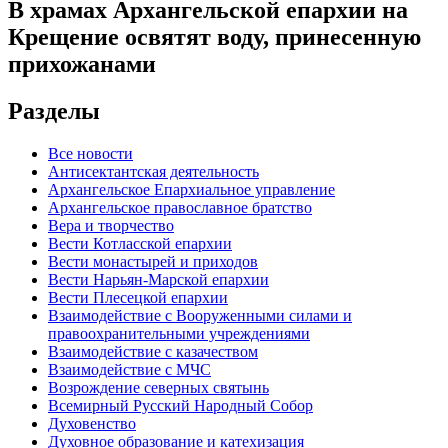
В храмах Архангельской епархии на
Крещение освятят воду, принесенную
прихожанами
Разделы
Все новости
Антисектантская деятельность
Архангельское Епархиальное управление
Архангельское православное братство
Вера и творчество
Вести Котласской епархии
Вести монастырей и приходов
Вести Нарьян-Марской епархии
Вести Плесецкой епархии
Взаимодействие с Вооруженными силами и
правоохранительными учреждениями
Взаимодействие с казачеством
Взаимодействие с МЧС
Возрождение северных святынь
Всемирный Русский Народный Собор
Духовенство
Духовное образование и катехизация