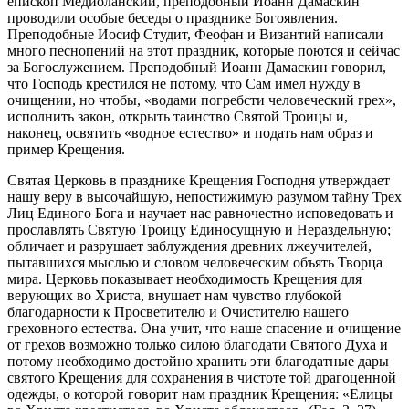
епископ Медиоланский, преподобный Иоанн Дамаскин
проводили особые беседы о празднике Богоявления.
Преподобные Иосиф Студит, Феофан и Византий написали
много песнопений на этот праздник, которые поются и сейчас
за Богослужением. Преподобный Иоанн Дамаскин говорил,
что Господь крестился не потому, что Сам имел нужду в
очищении, но чтобы, «водами погребсти человеческий грех»,
исполнить закон, открыть таинство Святой Троицы и,
наконец, освятить «водное естество» и подать нам образ и
пример Крещения.
Святая Церковь в празднике Крещения Господня утверждает
нашу веру в высочайшую, непостижимую разумом тайну Трех
Лиц Единого Бога и научает нас равночестно исповедовать и
прославлять Святую Троицу Единосущную и Нераздельную;
обличает и разрушает заблуждения древних лжеучителей,
пытавшихся мыслью и словом человеческим объять Творца
мира. Церковь показывает необходимость Крещения для
верующих во Христа, внушает нам чувство глубокой
благодарности к Просветителю и Очистителю нашего
греховного естества. Она учит, что наше спасение и очищение
от грехов возможно только силою благодати Святого Духа и
потому необходимо достойно хранить эти благодатные дары
святого Крещения для сохранения в чистоте той драгоценной
одежды, о которой говорит нам праздник Крещения: «Елицы