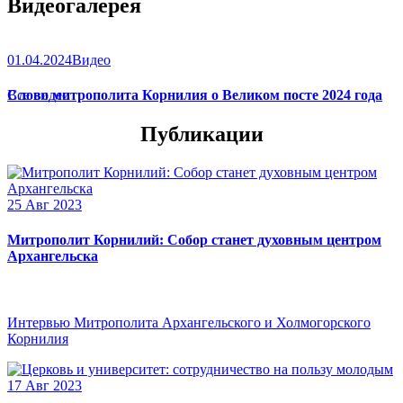
Видеогалерея
(
икона
),
Игрицкая
,
Шуйская
(
икона
),
Седмиезерная
,
Сергиевская
(в Троице-Сергиевой Лавре).
01.04.2024
Видео
Слово митрополита Корнилия о Великом посте 2024 года
Все видео
Публикации
25 Авг 2023
Митрополит Корнилий: Собор станет духовным центром
Архангельска
Интервью Митрополита Архангельского и Холмогорского
Корнилия
17 Авг 2023