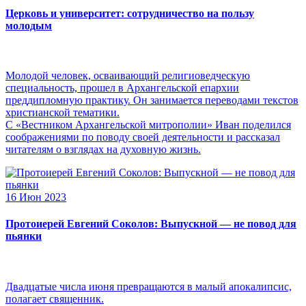
Церковь и университет: сотрудничество на пользу
молодым
Молодой человек, осваивающий религиоведческую
специальность, прошел в Архангельской епархии
преддипломную практику. Он занимается переводами текстов
христианской тематики.
С «Вестником Архангельской митрополии» Иван поделился
соображениями по поводу своей деятельности и рассказал
читателям о взглядах на духовную жизнь.
16 Июн 2023
Протоиерей Евгений Соколов: Выпускной — не повод для
пьянки
Двадцатые числа июня превращаются в малый апокалипсис,
полагает священник.