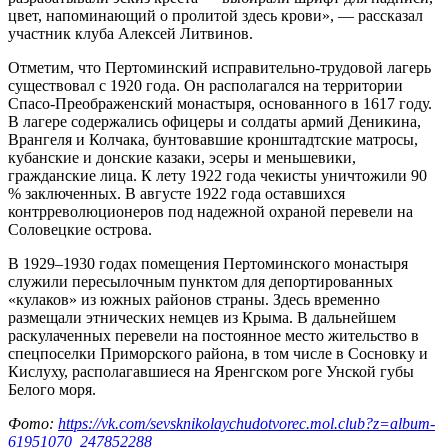
цвет, напоминающий о пролитой здесь крови», — рассказал
участник клуба Алексей Литвинов.
Отметим, что Пертоминский исправительно-трудовой лагерь
существовал с 1920 года. Он располагался на территории
Спасо-Преображенский монастыря, основанного в 1617 году.
В лагере содержались офицеры и солдаты армий Деникина,
Врангеля и Колчака, бунтовавшие кронштадтские матросы,
кубанские и донские казаки, эсеры и меньшевики,
гражданские лица. К лету 1922 года чекисты уничтожили 90
% заключенных. В августе 1922 года оставшихся
контрреволюционеров под надежной охраной перевели на
Соловецкие острова.
В 1929–1930 годах помещения Пертоминского монастыря
служили пересылочным пунктом для депортированных
«кулаков» из южных районов страны. Здесь временно
размещали этнических немцев из Крыма. В дальнейшем
раскулаченных перевели на постоянное место жительство в
спецпоселки Приморского района, в том числе в Сосновку и
Кислуху, располагавшиеся на Яренгском роге Унской губы
Белого моря.
Фото:
https://vk.com/sevsknikolaychudotvorec.mol.club?z=album-
61951070_247852288