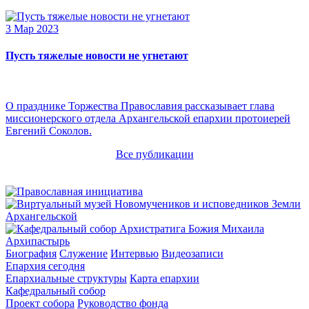
3 Мар 2023
Пусть тяжелые новости не угнетают
О празднике Торжества Православия рассказывает глава
миссионерского отдела Архангельской епархии протоиерей
Евгений Соколов.
Все публикации
Архипастырь
Биография
Служение
Интервью
Видеозаписи
Епархия сегодня
Епархиальные структуры
Карта епархии
Кафедральный собор
Проект собора
Руководство фонда