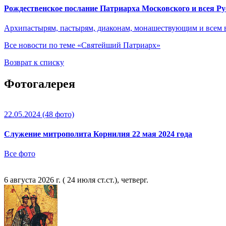
Рождественское послание Патриарха Московского и всея Р
Архипастырям, пастырям, диаконам, монашествующим и всем 
Все новости по теме «Святейший Патриарх»
Возврат к списку
Фотогалерея
22.05.2024
(48 фото)
Служение митрополита Корнилия 22 мая 2024 года
Все фото
6 августа 2026 г. ( 24 июля ст.ст.), четверг.