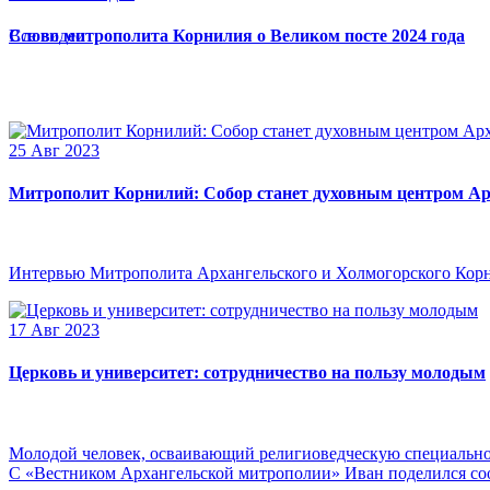
Слово митрополита Корнилия о Великом посте 2024 года
Все видео
25 Авг 2023
Митрополит Корнилий: Собор станет духовным центром Ар
Интервью Митрополита Архангельского и Холмогорского Кор
17 Авг 2023
Церковь и университет: сотрудничество на пользу молодым
Молодой человек, осваивающий религиоведческую специальнос
С «Вестником Архангельской митрополии» Иван поделился сооб