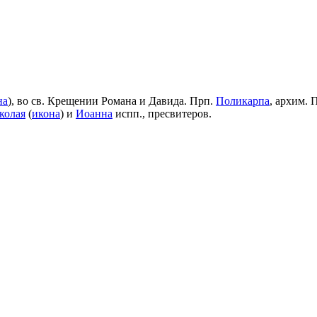
на
), во св. Крещении Романа и Давида. Прп.
Поликарпа
, архим. 
колая
(
икона
) и
Иоанна
испп., пресвитеров.