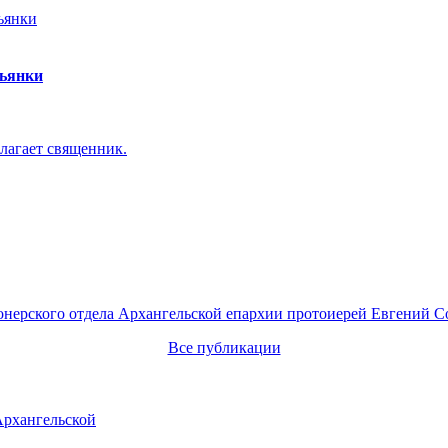
пьянки
лагает священник.
онерского отдела Архангельской епархии протоиерей Евгений С
Все публикации