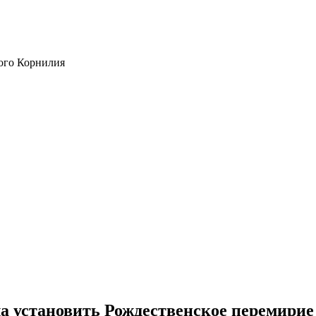
ого Корнилия
 установить Рождественское перемирие