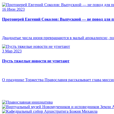
16 Июн 2023
Протоиерей Евгений Соколов: Выпускной — не повод для 
Двадцатые числа июня превращаются в малый апокалипсис, по
3 Мар 2023
Пусть тяжелые новости не угнетают
О празднике Торжества Православия рассказывает глава мисси