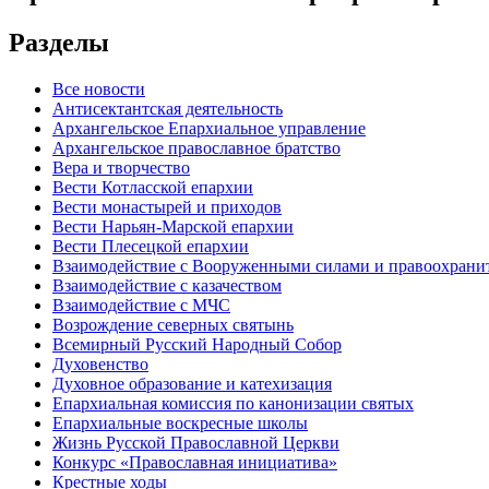
Разделы
Все новости
Антисектантская деятельность
Архангельское Епархиальное управление
Архангельское православное братство
Вера и творчество
Вести Котласской епархии
Вести монастырей и приходов
Вести Нарьян-Марской епархии
Вести Плесецкой епархии
Взаимодействие с Вооруженными силами и правоохран
Взаимодействие с казачеством
Взаимодействие с МЧС
Возрождение северных святынь
Всемирный Русский Народный Собор
Духовенство
Духовное образование и катехизация
Епархиальная комиссия по канонизации святых
Епархиальные воскресные школы
Жизнь Русской Православной Церкви
Конкурс «Православная инициатива»
Крестные ходы