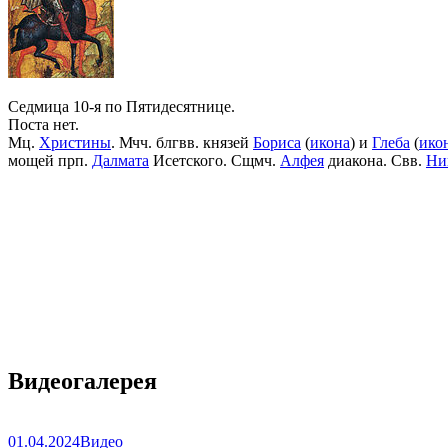
Седмица 10-я по Пятидесятнице.
Поста нет.
Мц.
Христины
. Мчч. блгвв. князей
Бориса
(
икона
) и
Глеба
(
ико
мощей прп.
Далмата
Исетского. Сщмч.
Алфея
диакона. Свв.
Ни
Видеогалерея
01.04.2024
Видео