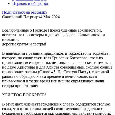
Церковь и общество
Подписаться на рассылку
Святейший Патриарх
4 Мая 2024
Возлюбленные о Господе Преосвященные архипастыри,
всечестные пресвитеры и диаконы, боголюбивые иноки и
инокини,
дорогие братья и сёстры!
В нынешний праздник праздников и торжество из торжеств,
которое, по слову святителя Григория Богослова, столько
превосходит все торжества, не только человеческие и земные,
но даже Христовы и для Христа совершаемые, сколько солнце
превосходит звезды (Слово 45. На Святую Пасху), с великой
радостью обращаю к вам древнее и вечно новое, всем
привычное и в то же время неизменно окрыляющее наши
сердца приветствие:
ХРИСТОС ВОСКРЕСЕ!
В этих двух жизнеутверждающих словах содержится столько
силы, что от них лица людей сияют духовной радостью и
буквально преображается окружающая нас действительность: