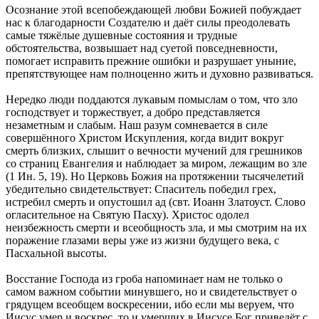
Осознание этой всепобеждающей любви Божией побуждает
нас к благодарности Создателю и даёт силы преодолевать
самые тяжёлые душевные состояния и трудные
обстоятельства, возвышает над суетой повседневности,
помогает исправить прежние ошибки и разрушает уныние,
препятствующее нам полноценно жить и духовно развиваться.
Нередко люди поддаются лукавым помыслам о том, что зло
господствует и торжествует, а добро представляется
незаметным и слабым. Наш разум сомневается в силе
совершённого Христом Искупления, когда видит вокруг
смерть близких, слышит о вечности мучений для грешников
со страниц Евангелия и наблюдает за миром, лежащим во зле
(1 Ин. 5, 19). Но Церковь Божия на протяжении тысячелетий
убедительно свидетельствует: Спаситель победил грех,
истребил смерть и опустошил ад (свт. Иоанн Златоуст. Слово
огласительное на Святую Пасху). Христос одолел
неизбежность смерти и всеобщность зла, и мы смотрим на их
поражение глазами веры уже из жизни будущего века, с
Пасхальной высоты.
Восстание Господа из гроба напоминает нам не только о
самом важном событии минувшего, но и свидетельствует о
грядущем всеобщем воскресении, ибо если мы веруем, что
Иисус умер и воскрес, то и умерших в Иисусе Бог приведёт с