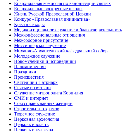
Епархиальная комиссия по канонизации святых
Епархиальные воскресные школы
Жизнь Русской Православной Церкви
Конкурс «Православная инициатива»
Крестные ходы
Медико-социальное служение и благотворительность
Межконфессиональные отношения
Межсоборное присутствие
Миссионерское служение
Михаило-Архангельский кафедральный собор
Молодежное служение
Новомученики и исповедники
Паломничество
Праздники
Происшествия
Святейший Патриарх
Святые и святыни
Служение митрополита Корнилия
СМИ и интернет
Союз православных женщин
Строительство храмов
Тюремное служение
Церковная археология
Церковь и власть
Церковь и культура