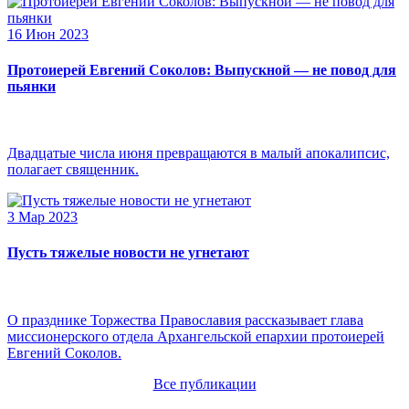
16 Июн 2023
Протоиерей Евгений Соколов: Выпускной — не повод для
пьянки
Двадцатые числа июня превращаются в малый апокалипсис,
полагает священник.
3 Мар 2023
Пусть тяжелые новости не угнетают
О празднике Торжества Православия рассказывает глава
миссионерского отдела Архангельской епархии протоиерей
Евгений Соколов.
Все публикации