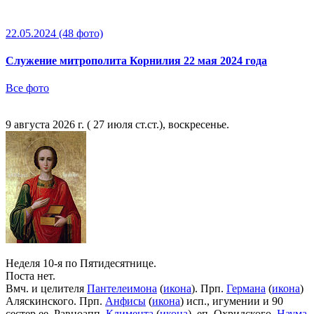
22.05.2024
(48 фото)
Служение митрополита Корнилия 22 мая 2024 года
Все фото
9 августа 2026 г. ( 27 июля ст.ст.), воскресенье.
Неделя 10-я по Пятидесятнице.
Поста нет.
Вмч. и целителя
Пантелеимона
(
икона
). Прп.
Германа
(
икона
)
Аляскинского. Прп.
Анфисы
(
икона
) исп., игумении и 90
сестер ее. Равноапп.
Климента
(
икона
), еп. Охридского,
Наума