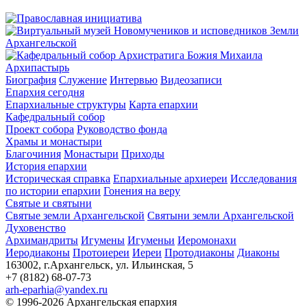
Архипастырь
Биография
Служение
Интервью
Видеозаписи
Епархия сегодня
Епархиальные структуры
Карта епархии
Кафедральный собор
Проект собора
Руководство фонда
Храмы и монастыри
Благочиния
Монастыри
Приходы
История епархии
Историческая справка
Епархиальные архиереи
Исследования
по истории епархии
Гонения на веру
Святые и святыни
Святые земли Архангельской
Святыни земли Архангельской
Духовенство
Архимандриты
Игумены
Игуменьи
Иеромонахи
Иеродиаконы
Протоиереи
Иереи
Протодиаконы
Диаконы
163002, г.Архангельск, ул. Ильинская, 5
+7 (8182) 68-07-73
arh-eparhia@yandex.ru
© 1996-2026 Архангельская епархия