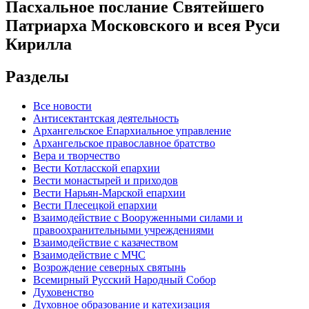
Пасхальное послание Святейшего
Патриарха Московского и всея Руси
Кирилла
Разделы
Все новости
Антисектантская деятельность
Архангельское Епархиальное управление
Архангельское православное братство
Вера и творчество
Вести Котласской епархии
Вести монастырей и приходов
Вести Нарьян-Марской епархии
Вести Плесецкой епархии
Взаимодействие с Вооруженными силами и
правоохранительными учреждениями
Взаимодействие с казачеством
Взаимодействие с МЧС
Возрождение северных святынь
Всемирный Русский Народный Собор
Духовенство
Духовное образование и катехизация