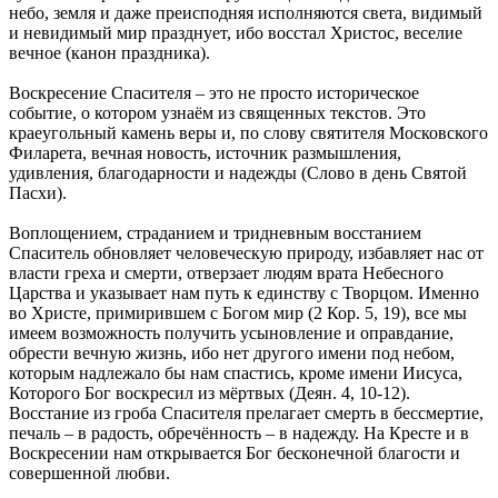
небо, земля и даже преисподняя исполняются света, видимый
и невидимый мир празднует, ибо восстал Христос, веселие
вечное (канон праздника).
Воскресение Спасителя – это не просто историческое
событие, о котором узнаём из священных текстов. Это
краеугольный камень веры и, по слову святителя Московского
Филарета, вечная новость, источник размышления,
удивления, благодарности и надежды (Слово в день Святой
Пасхи).
Воплощением, страданием и тридневным восстанием
Спаситель обновляет человеческую природу, избавляет нас от
власти греха и смерти, отверзает людям врата Небесного
Царства и указывает нам путь к единству с Творцом. Именно
во Христе, примирившем с Богом мир (2 Кор. 5, 19), все мы
имеем возможность получить усыновление и оправдание,
обрести вечную жизнь, ибо нет другого имени под небом,
которым надлежало бы нам спастись, кроме имени Иисуса,
Которого Бог воскресил из мёртвых (Деян. 4, 10-12).
Восстание из гроба Спасителя прелагает смерть в бессмертие,
печаль – в радость, обречённость – в надежду. На Кресте и в
Воскресении нам открывается Бог бесконечной благости и
совершенной любви.