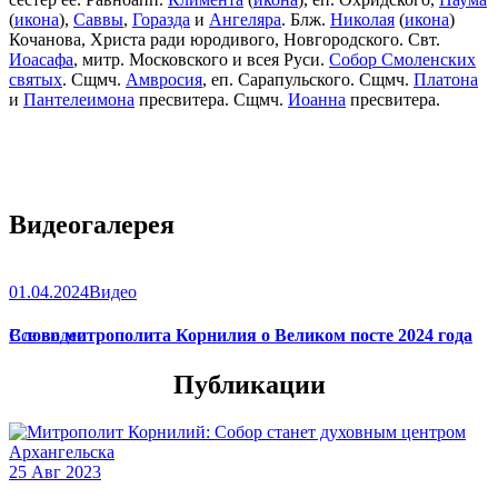
(
икона
),
Саввы
,
Горазда
и
Ангеляра
. Блж.
Николая
(
икона
)
Кочанова, Христа ради юродивого, Новгородского. Свт.
Иоасафа
, митр. Московского и всея Руси.
Собор Смоленских
святых
. Сщмч.
Амвросия
, еп. Сарапульского. Сщмч.
Платона
и
Пантелеимона
пресвитера. Сщмч.
Иоанна
пресвитера.
Видеогалерея
01.04.2024
Видео
Слово митрополита Корнилия о Великом посте 2024 года
Все видео
Публикации
25 Авг 2023