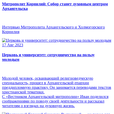
Митрополит Корнилий: Собор станет духовным центром
Архангельска
Интервью Митрополита Архангельского и Холмогорского
Корнилия
17 Авг 2023
Церковь и университет: сотрудничество на пользу
молодым
Молодой человек, осваивающий религиоведческую
специальность, прошел в Архангельской епархии
преддипломную практику. Он занимается переводами текстов
христианской тематики.
С «Вестником Архангельской митрополии» Иван поделился
соображениями по поводу своей деятельности и рассказал
читателям о взглядах на духовную жизнь.