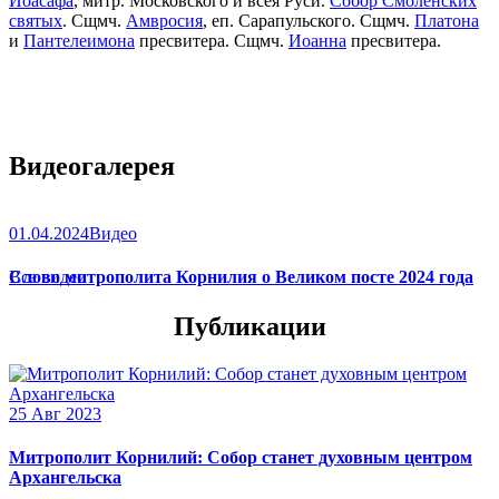
Иоасафа
, митр. Московского и всея Руси.
Собор Смоленских
святых
. Сщмч.
Амвросия
, еп. Сарапульского. Сщмч.
Платона
и
Пантелеимона
пресвитера. Сщмч.
Иоанна
пресвитера.
Видеогалерея
01.04.2024
Видео
Слово митрополита Корнилия о Великом посте 2024 года
Все видео
Публикации
25 Авг 2023
Митрополит Корнилий: Собор станет духовным центром
Архангельска