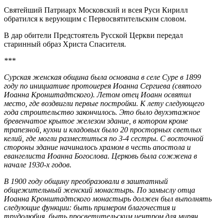
Святейший Патриарх Московский и всея Руси Кирилл
обратился к верующим с Первосвятительским словом.
В дар обители Предстоятель Русской Церкви передал
старинный образ Христа Спасителя.
***
Сурская женская община была основана в селе Суре в 1899
году по инициативе протоиерея Иоанна Сергиева (святого
Иоанна Кронштадтского). Летом отец Иоанн освятил
место, где воздвигли первые постройки. К лету следующего
года строительство закончилось. Это было двухэтажное
бревенчатое крытое железом здание, в котором кроме
трапезной, кухни и кладовых было 20 просторных светлых
келий, где могли разместиться по 3-4 сестры. С восточной
стороны здание начиналось храмом в честь апостола и
евангелиста Иоанна Богослова. Церковь была сожжена в
начале 1930-х годов.
В 1900 году общину преобразовали в заштатный
общежительный женский монастырь. По замыслу отца
Иоанна Кронштадтского монастырь должен был выполнять
следующие функции: быть примером благочестия и
трудолюбия, быть просветительским центром для мирян,