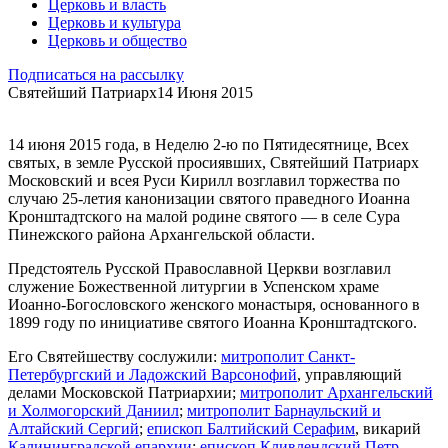
Церковь и власть
Церковь и культура
Церковь и общество
Подписаться на рассылку
Святейший Патриарх
14 Июня 2015
14 июня 2015 года, в Неделю 2-ю по Пятидесятнице, Всех
святых, в земле Русской просиявших, Святейший Патриарх
Московский и всея Руси Кирилл возглавил торжества по
случаю 25-летия канонизации святого праведного Иоанна
Кронштадтского на малой родине святого — в селе Сура
Пинежского района Архангельской области.
Предстоятель Русской Православной Церкви возглавил
служение Божественной литургии в Успенском храме
Иоанно-Богословского женского монастыря, основанного в
1899 году по инициативе святого Иоанна Кронштадтского.
Его Святейшеству сослужили:
митрополит Санкт-
Петербургский и Ладожский Варсонофий
, управляющий
делами Московской Патриархии;
митрополит Архангельский
и Холмогорский Даниил
;
митрополит Барнаульский и
Алтайский Сергий
;
епископ Балтийский Серафим
, викарий
Калининградской епархии
;
епископ Кливлендский Петр
,