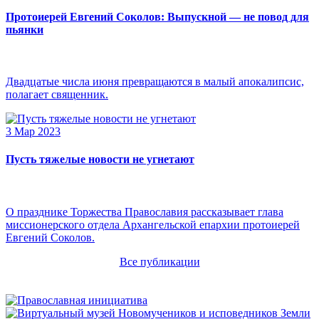
Протоиерей Евгений Соколов: Выпускной — не повод для
пьянки
Двадцатые числа июня превращаются в малый апокалипсис,
полагает священник.
3 Мар 2023
Пусть тяжелые новости не угнетают
О празднике Торжества Православия рассказывает глава
миссионерского отдела Архангельской епархии протоиерей
Евгений Соколов.
Все публикации