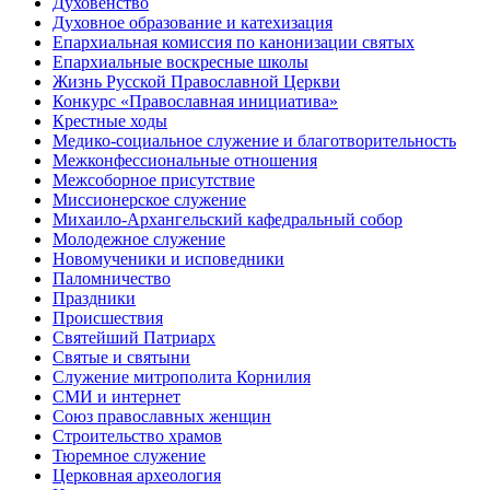
Духовенство
Духовное образование и катехизация
Епархиальная комиссия по канонизации святых
Епархиальные воскресные школы
Жизнь Русской Православной Церкви
Конкурс «Православная инициатива»
Крестные ходы
Медико-социальное служение и благотворительность
Межконфессиональные отношения
Межсоборное присутствие
Миссионерское служение
Михаило-Архангельский кафедральный собор
Молодежное служение
Новомученики и исповедники
Паломничество
Праздники
Происшествия
Святейший Патриарх
Святые и святыни
Служение митрополита Корнилия
СМИ и интернет
Союз православных женщин
Строительство храмов
Тюремное служение
Церковная археология