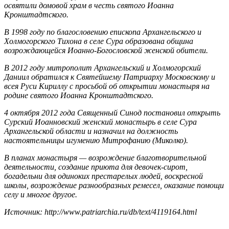
освятили домовой храм в честь святого Иоанна
Кронштадтского.
В 1998 году по благословению епископа Архангельского и
Холмогорского Тихона в селе Сура образована община
возрождающейся Иоанно-Богословской женской обители.
В 2012 году митрополит Архангельский и Холмогорский
Даниил обратился к Святейшему Патриарху Московскому и
всея Руси Кириллу с просьбой об открытии монастыря на
родине святого Иоанна Кронштадтского.
4 октября 2012 года Священный Синод постановил открыть
Сурский Иоанновский женский монастырь в селе Сура
Архангельской области и назначил на должность
настоятельницы игумению Митрофанию (Миколко).
В планах монастыря — возрождение благотворительной
деятельности, создание приюта для девочек-сирот,
богадельни для одиноких престарелых людей, воскресной
школы, возрождение разнообразных ремесел, оказание помощи
селу и многое другое.
Источник: http://www.patriarchia.ru/db/text/4119164.html