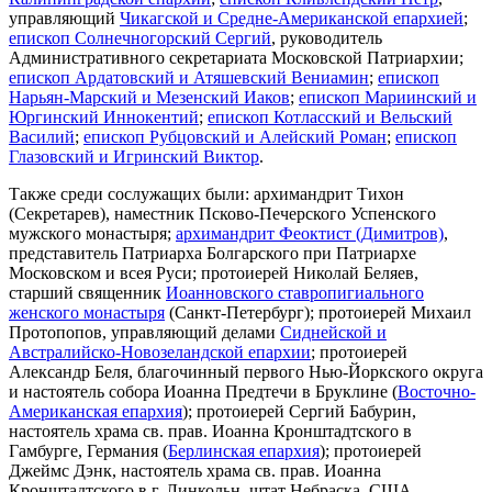
управляющий
Чикагской и Средне-Американской епархией
;
епископ Солнечногорский Сергий
, руководитель
Административного секретариата Московской Патриархии;
епископ Ардатовский и Атяшевский Вениамин
;
епископ
Нарьян-Марский и Мезенский Иаков
;
епископ Мариинский и
Юргинский Иннокентий
;
епископ Котласский и Вельский
Василий
;
епископ Рубцовский и Алейский Роман
;
епископ
Глазовский и Игринский Виктор
.
Также среди сослужащих были: архимандрит Тихон
(Секретарев), наместник Псково-Печерского Успенского
мужского монастыря;
архимандрит Феоктист (Димитров)
,
представитель Патриарха Болгарского при Патриархе
Московском и всея Руси; протоиерей Николай Беляев,
старший священник
Иоанновского ставропигиального
женского монастыря
(Санкт-Петербург); протоиерей Михаил
Протопопов, управляющий делами
Сиднейской и
Австралийско-Новозеландской епархии
; протоиерей
Александр Беля, благочинный первого Нью-Йоркского округа
и настоятель собора Иоанна Предтечи в Бруклине (
Восточно-
Американская епархия
); протоиерей Сергий Бабурин,
настоятель храма св. прав. Иоанна Кронштадтского в
Гамбурге, Германия (
Берлинская епархия
); протоиерей
Джеймс Дэнк, настоятель храма св. прав. Иоанна
Кронштадтского в г. Линкольн, штат Небраска, США