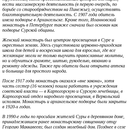
вести миссионерскую деятельность (в первую очередь, по
борьбе со старообрядчеством на Пинежье), осуществлять
благотворительную деятельность. С 1907 года обитель
имела подворье в Архангельске. Кроме того, Иоанновский
монастырь в Петербурге также сначала был основан как
подворье Сурской общины.
Женский монастырь был центром просвещения в Суре и
окрестных землях. Здесь существовала церковно-приходская
школа для детей и воскресная школа для взрослых, где все
желающие могли не только выучить православные молитвы,
но и обучиться грамоте, шитью, рукоделью, вязанию и
ремонту одежды. Также при обители была открыта аптека
и больница для простого народа.
После 1917 года монастырь оказался «вне закона», хотя
часть сестер (16 человек) пошла работать в учреждения
советской власти — в Карпогорскую и Сурскую лечебницы, в
Карпогорский отдел народного просвещения, в Веркольский
исполком. Монастырь и архангельское подворье были закрыты
в 1920-х годах.
В 1990-е годы по просьбам жителей Суры в деревянном доме,
принадлежавшем ранее монастырскому священнику отцу
Георгию Маккавееву, был создан молебный дом. Позднее в селе