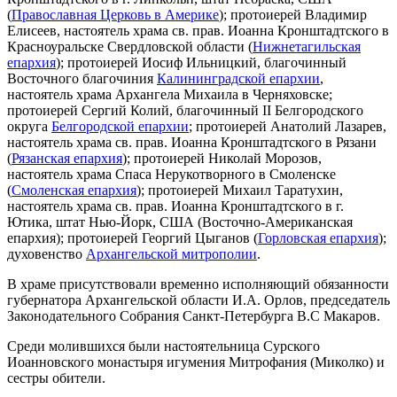
(
Православная Церковь в Америке
); протоиерей Владимир
Елисеев, настоятель храма св. прав. Иоанна Кронштадтского в
Красноуральске Свердловской области (
Нижнетагильская
епархия
); протоиерей Иосиф Ильницкий, благочинный
Восточного благочиния
Калининградской епархии
,
настоятель храма Архангела Михаила в Черняховске;
протоиерей Сергий Колий, благочинный II Белгородского
округа
Белгородской епархии
; протоиерей Анатолий Лазарев,
настоятель храма св. прав. Иоанна Кронштадтского в Рязани
(
Рязанская епархия
); протоиерей Николай Морозов,
настоятель храма Спаса Нерукотворного в Смоленске
(
Смоленская епархия
); протоиерей Михаил Таратухин,
настоятель храма св. прав. Иоанна Кронштадтского в г.
Ютика, штат Нью-Йорк, США (Восточно-Американская
епархия); протоиерей Георгий Цыганов (
Горловская епархия
);
духовенство
Архангельской митрополии
.
В храме присутствовали временно исполняющий обязанности
губернатора Архангельской области И.А. Орлов, председатель
Законодательного Собрания Санкт-Петербурга В.С Макаров.
Среди молившихся были настоятельница Сурского
Иоанновского монастыря игумения Митрофания (Миколко) и
сестры обители.