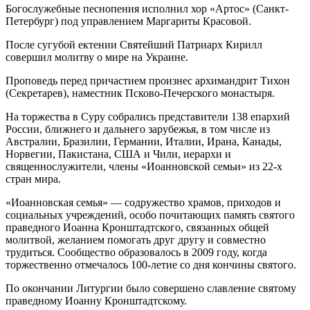
Богослужебные песнопения исполнил хор «Артос» (Санкт-
Петербург) под управлением Маргариты Красовой.
После сугубой ектении Святейший Патриарх Кирилл
совершил молитву о мире на Украине.
Проповедь перед причастием произнес архимандрит Тихон
(Секретарев), наместник Псково-Печерского монастыря.
На торжества в Суру собрались представители 138 епархий
России, ближнего и дальнего зарубежья, в том числе из
Австралии, Бразилии, Германии, Италии, Ирана, Канады,
Норвегии, Пакистана, США и Чили, иерархи и
священнослужители, члены «Иоанновской семьи» из 22-х
стран мира.
«Иоанновская семья» — содружество храмов, приходов и
социальных учреждений, особо почитающих память святого
праведного Иоанна Кронштадтского, связанных общей
молитвой, желанием помогать друг другу и совместно
трудиться. Сообщество образовалось в 2009 году, когда
торжественно отмечалось 100-летие со дня кончины святого.
По окончании Литургии было совершено славление святому
праведному Иоанну Кронштадтскому.