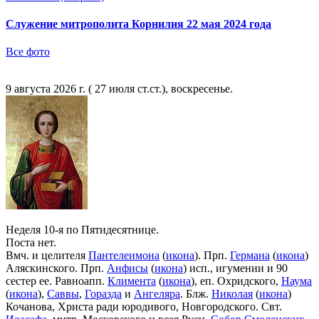
Служение митрополита Корнилия 22 мая 2024 года
Все фото
9 августа 2026 г. ( 27 июля ст.ст.), воскресенье.
Неделя 10-я по Пятидесятнице.
Поста нет.
Вмч. и целителя
Пантелеимона
(
икона
). Прп.
Германа
(
икона
)
Аляскинского. Прп.
Анфисы
(
икона
) исп., игумении и 90
сестер ее. Равноапп.
Климента
(
икона
), еп. Охридского,
Наума
(
икона
),
Саввы
,
Горазда
и
Ангеляра
. Блж.
Николая
(
икона
)
Кочанова, Христа ради юродивого, Новгородского. Свт.