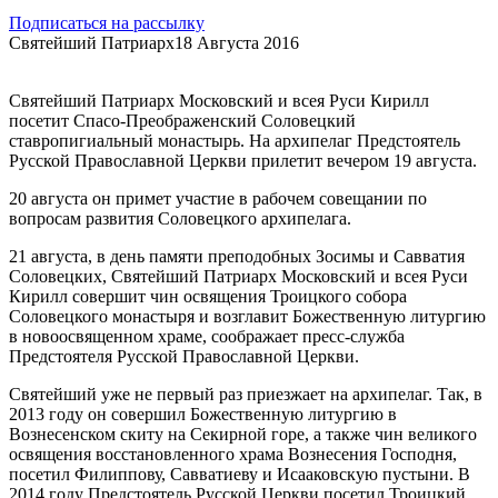
Подписаться на рассылку
Святейший Патриарх
18 Августа 2016
Святейший Патриарх Московский и всея Руси Кирилл
посетит Спасо-Преображенский Соловецкий
ставропигиальный монастырь. На архипелаг Предстоятель
Русской Православной Церкви прилетит вечером 19 августа.
20 августа он примет участие в рабочем совещании по
вопросам развития Соловецкого архипелага.
21 августа, в день памяти преподобных Зосимы и Савватия
Соловецких, Святейший Патриарх Московский и всея Руси
Кирилл совершит чин освящения Троицкого собора
Соловецкого монастыря и возглавит Божественную литургию
в новоосвященном храме, соображает пресс-служба
Предстоятеля Русской Православной Церкви.
Святейший уже не первый раз приезжает на архипелаг. Так, в
2013 году он совершил Божественную литургию в
Вознесенском скиту на Секирной горе, а также чин великого
освящения восстановленного храма Вознесения Господня,
посетил Филиппову, Савватиеву и Исааковскую пустыни. В
2014 году Предстоятель Русской Церкви посетил Троицкий