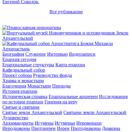
Евгений Соколов.
Все публикации
Архипастырь
Биография
Служение
Интервью
Видеозаписи
Епархия сегодня
Епархиальные структуры
Карта епархии
Кафедральный собор
Проект собора
Руководство фонда
Храмы и монастыри
Благочиния
Монастыри
Приходы
История епархии
Историческая справка
Епархиальные архиереи
Исследования
по истории епархии
Гонения на веру
Святые и святыни
Святые земли Архангельской
Святыни земли Архангельской
Духовенство
Архимандриты
Игумены
Игуменьи
Иеромонахи
Иеродиаконы
Протоиереи
Иереи
Протодиаконы
Диаконы