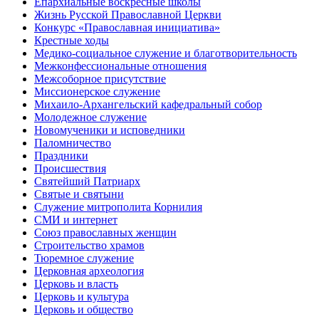
Епархиальные воскресные школы
Жизнь Русской Православной Церкви
Конкурс «Православная инициатива»
Крестные ходы
Медико-социальное служение и благотворительность
Межконфессиональные отношения
Межсоборное присутствие
Миссионерское служение
Михаило-Архангельский кафедральный собор
Молодежное служение
Новомученики и исповедники
Паломничество
Праздники
Происшествия
Святейший Патриарх
Святые и святыни
Служение митрополита Корнилия
СМИ и интернет
Союз православных женщин
Строительство храмов
Тюремное служение
Церковная археология
Церковь и власть
Церковь и культура
Церковь и общество