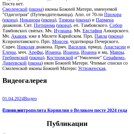
Поста нет.
Смоленской
(
икона
) иконы Божией Матери, именуемой
"Одигитрия" (Путеводительница). Апп. от 70-ти
Прохора
(
икона
),
Никанора
(
икона
),
Тимона
(
икона
) и
Пармена
диаконов. Свт.
Питирима
(
икона
), еп. Тамбовского.
Собор
Тамбовских святых. Мч.
Иулиана
. Мч.
Евстафия
Анкирского.
Мч.
Акакия
, иже в Милете Карийском. Прп.
Павла
(
икона
)
Ксиропотамского. Прп.
Моисея
, чудотворца Печерского.
Сщмч.
Николая
диакона. Прмч.
Василия
, прмцц.
Анастасии
и
Елены
, мчч.
Арефы
,
Иоанна
,
Иоанна
,
Иоанна
и мц.
Мавры
.
Гребневской
(
икона
),
Костромской
и"Умиление"
Серафимо-
Дивеевской
(
икона
) икон Божией Матери. Чтимые списки со
Смоленской иконы Божией Матери:
Устюженская
,
Выдропусская
,
Христофоровская
,
Супрасльская
,
Югская
Видеогалерея
(
икона
),
Игрицкая
,
Шуйская
(
икона
),
Седмиезерная
,
Сергиевская
(в Троице-Сергиевой Лавре).
01.04.2024
Видео
Слово митрополита Корнилия о Великом посте 2024 года
Все видео
Публикации