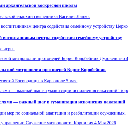
ами архангельской воскресной школы
гельской епархии священника Василия Лапко.
Церко
 воспитанникам центра содействия семейному устройству
е игры.
Духовенство
льской митрополии протоиерей Борис Коробейник
есвятой Богородицы в Каргополе 5 мая.
Тюре
елями — важный шаг в гуманизации исполнения наказаний
ции мер по социальной адаптации и реабилитации осужденных.
Служение митрополита Корнилия
4 Мая 2026