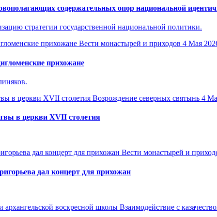
новополагающих содержательных опор национальной идентич
изацию стратегии государственной национальной политики.
Вести монастырей и приходов
4 Мая 202
игломенские прихожане
линяков.
Возрождение северных святынь
4 Ма
твы в церкви XVII столетия
Вести монастырей и приход
ригорьева дал концерт для прихожан
Взаимодействие с казачеств