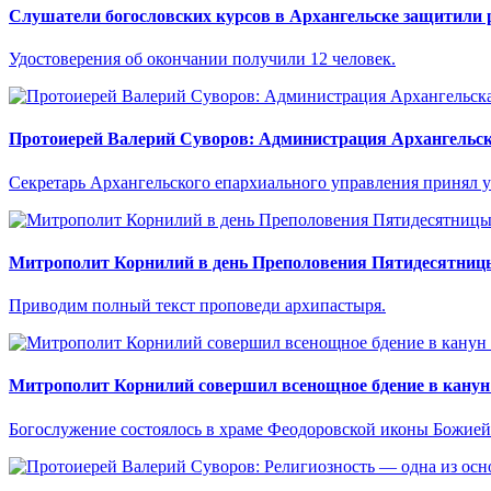
Слушатели богословских курсов в Архангельске защитили 
Удостоверения об окончании получили 12 человек.
Протоиерей Валерий Суворов: Администрация Архангельск
Секретарь Архангельского епархиального управления принял уч
Митрополит Корнилий в день Преполовения Пятидесятниц
Приводим полный текст проповеди архипастыря.
Митрополит Корнилий совершил всенощное бдение в канун 
Богослужение состоялось в храме Феодоровской иконы Божией