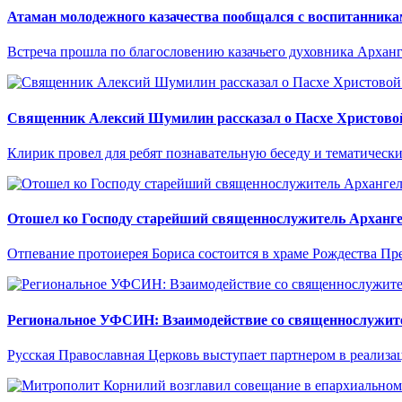
Атаман молодежного казачества пообщался с воспитанник
Встреча прошла по благословению казачьего духовника Архан
Священник Алексий Шумилин рассказал о Пасхе Христовой
Клирик провел для ребят познавательную беседу и тематически
Отошел ко Господу старейший священнослужитель Арханге
Отпевание протоиерея Бориса состоится в храме Рождества Пр
Региональное УФСИН: Взаимодействие со священнослужит
Русская Православная Церковь выступает партнером в реализа