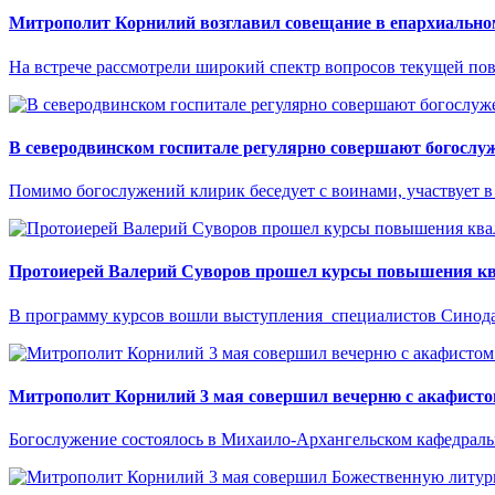
Митрополит Корнилий возглавил совещание в епархиально
На встрече рассмотрели широкий спектр вопросов текущей пов
В северодвинском госпитале регулярно совершают богослу
Помимо богослужений клирик беседует с воинами, участвует в
Протоиерей Валерий Суворов прошел курсы повышения к
В программу курсов вошли выступления специалистов Синодал
Митрополит Корнилий 3 мая совершил вечерню с акафисто
Богослужение состоялось в Михаило-Архангельском кафедраль