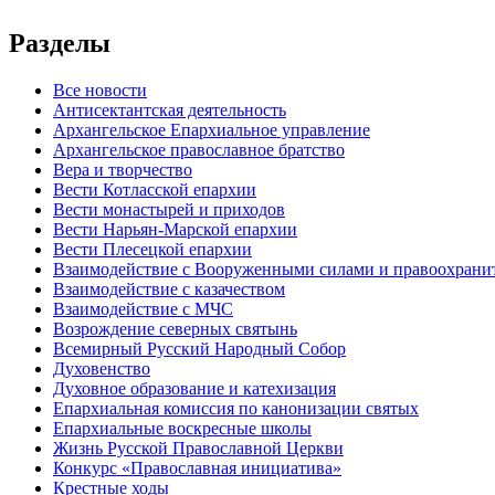
Разделы
Все новости
Антисектантская деятельность
Архангельское Епархиальное управление
Архангельское православное братство
Вера и творчество
Вести Котласской епархии
Вести монастырей и приходов
Вести Нарьян-Марской епархии
Вести Плесецкой епархии
Взаимодействие с Вооруженными силами и правоохран
Взаимодействие с казачеством
Взаимодействие с МЧС
Возрождение северных святынь
Всемирный Русский Народный Собор
Духовенство
Духовное образование и катехизация
Епархиальная комиссия по канонизации святых
Епархиальные воскресные школы
Жизнь Русской Православной Церкви
Конкурс «Православная инициатива»
Крестные ходы