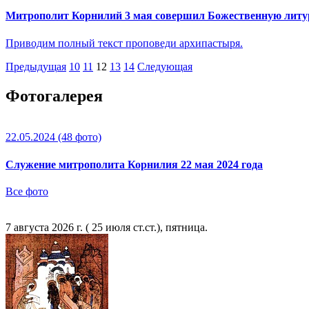
Митрополит Корнилий 3 мая совершил Божественную литу
Приводим полный текст проповеди архипастыря.
Предыдущая
10
11
12
13
14
Следующая
Фотогалерея
22.05.2024
(48 фото)
Служение митрополита Корнилия 22 мая 2024 года
Все фото
7 августа 2026 г. ( 25 июля ст.ст.), пятница.