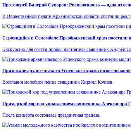
Протоиерей Валерий Суворов: Религиозность — одна из ос
В Общественной палате Архангельской области обсудили реал
Строящийся в Соломбале Преображенский храм посетили ц
Экскурсию для гостей провел настоятель священник Андрей С
Прихожане архангельского Успенского храма вознесли моли
Возглавил молебное пение священник Кирилл Кочнев.
Приходской хор под управлением священника Александра Г
После концерта состоялась праздничная трапеза.