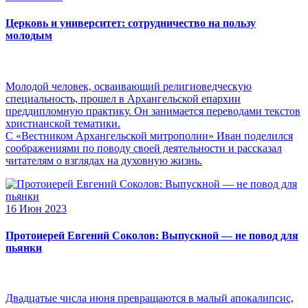
Церковь и университет: сотрудничество на пользу
молодым
Молодой человек, осваивающий религиоведческую
специальность, прошел в Архангельской епархии
преддипломную практику. Он занимается переводами текстов
христианской тематики.
С «Вестником Архангельской митрополии» Иван поделился
соображениями по поводу своей деятельности и рассказал
читателям о взглядах на духовную жизнь.
16 Июн 2023
Протоиерей Евгений Соколов: Выпускной — не повод для
пьянки
Двадцатые числа июня превращаются в малый апокалипсис,