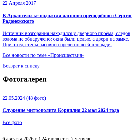
22 Апреля 2017
В Архангельске подожгли часовню преподобного Сергия
Радонежского
Источник возгорания находился у дверного проёма, следов
взлома не обнаружено: окна были целые, а двери на замке.
При этом, стены часовни горели по всей площади.
Все новости по теме «Происшествия»
Возврат к списку
Фотогалерея
22.05.2024
(48 фото)
Служение митрополита Корнилия 22 мая 2024 года
Все фото
6 августа 2026 г. ( 24 июля ст.ст.), четверг.