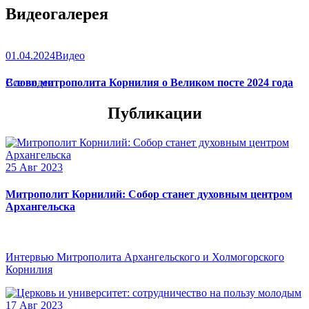
Видеогалерея
01.04.2024
Видео
Слово митрополита Корнилия о Великом посте 2024 года
Все видео
Публикации
25 Авг 2023
Митрополит Корнилий: Собор станет духовным центром
Архангельска
Интервью Митрополита Архангельского и Холмогорского
Корнилия
17 Авг 2023