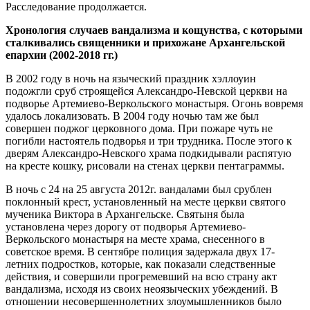
Расследование продолжается.
Хронология случаев вандализма и кощунства, с которыми
сталкивались священники и прихожане Архангельской
епархии (2002-2018 гг.)
В 2002 году в ночь на языческий праздник хэллоуин
подожгли сруб строящейся Александро-Невской церкви на
подворье Артемиево-Веркольского монастыря. Огонь вовремя
удалось локализовать. В 2004 году ночью там же был
совершен поджог церковного дома. При пожаре чуть не
погибли настоятель подворья и три трудника. После этого к
дверям Александро-Невского храма подкидывали распятую
на кресте кошку, рисовали на стенах церкви пентаграммы.
В ночь с 24 на 25 августа 2012г. вандалами был срублен
поклонный крест, установленный на месте церкви святого
мученика Виктора в Архангельске. Святыня была
установлена через дорогу от подворья Артемиево-
Веркольского монастыря на месте храма, снесенного в
советское время. В сентябре полиция задержала двух 17-
летних подростков, которые, как показали следственные
действия, и совершили прогремевший на всю страну акт
вандализма, исходя из своих неоязыческих убеждений. В
отношении несовершеннолетних злоумышленников было