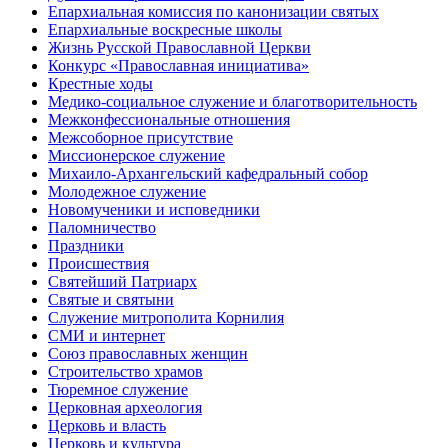
Епархиальная комиссия по канонизации святых
Епархиальные воскресные школы
Жизнь Русской Православной Церкви
Конкурс «Православная инициатива»
Крестные ходы
Медико-социальное служение и благотворительность
Межконфессиональные отношения
Межсоборное присутствие
Миссионерское служение
Михаило-Архангельский кафедральный собор
Молодежное служение
Новомученики и исповедники
Паломничество
Праздники
Происшествия
Святейший Патриарх
Святые и святыни
Служение митрополита Корнилия
СМИ и интернет
Союз православных женщин
Строительство храмов
Тюремное служение
Церковная археология
Церковь и власть
Церковь и культура