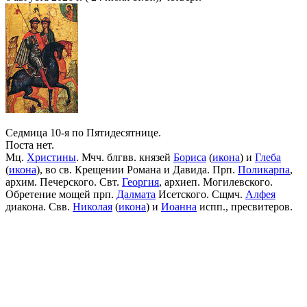
Седмица 10-я по Пятидесятнице.
Поста нет.
Мц.
Христины
. Мчч. блгвв. князей
Бориса
(
икона
) и
Глеба
(
икона
), во св. Крещении Романа и Давида. Прп.
Поликарпа
,
архим. Печерского. Свт.
Георгия
, архиеп. Могилевского.
Обретение мощей прп.
Далмата
Исетского. Сщмч.
Алфея
диакона. Свв.
Николая
(
икона
) и
Иоанна
испп., пресвитеров.