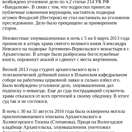
возбуждено уголовное дело по ч.2 статьи 214 УК РФ
«Вандализм». В связи с тем, что подростки принесли
публичные извинения верующим, настоятель подворья
игумен Феодосий (Нестеров) не стал настаивать на уголовном
преследовании. Дело было прекращено за примирением
сторон.
Неизвестные злоумышленники в ночь с 5 на 6 марта 2013 года
проникли в алтарь храма святого великого князя Александра
Невского на подворье Артемиево-Веркольского монастыря в г.
Архангельске. В алтаре были разбросаны богослужебные
книги, опрокинут аналой и сдвинут с места жертвенник.
Весной 2013 года студент архангельского вуза с
телескопической дубинкой напал в Ильинском кафедральном
соборе на работника церковной лавки и сильно избил его.
Было возбуждено уголовное дело, злоумышленник дал
подписку о невыезде. Еще до суда пострадавший служитель
храма отказался от всех претензий к своему обидчику. В итоге
суд так и не состоялся.
В ночь с 30 на 31 августа 2016 года была осквернена могила
приснопоминаемого епископа Архангельского и
Холмогорского Тихона (Степанова). Придя на Вологодское
кладбище Архангельска, злоумышленник уничтожил