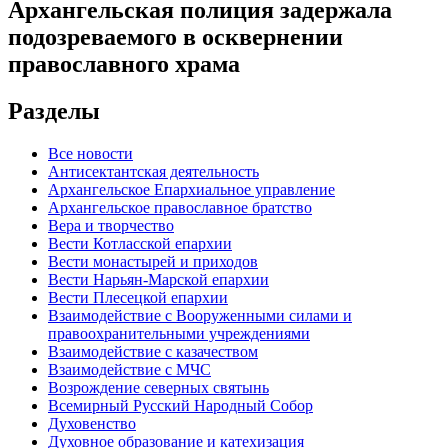
Архангельская полиция задержала
подозреваемого в осквернении
православного храма
Разделы
Все новости
Антисектантская деятельность
Архангельское Епархиальное управление
Архангельское православное братство
Вера и творчество
Вести Котласской епархии
Вести монастырей и приходов
Вести Нарьян-Марской епархии
Вести Плесецкой епархии
Взаимодействие с Вооруженными силами и
правоохранительными учреждениями
Взаимодействие с казачеством
Взаимодействие с МЧС
Возрождение северных святынь
Всемирный Русский Народный Собор
Духовенство
Духовное образование и катехизация