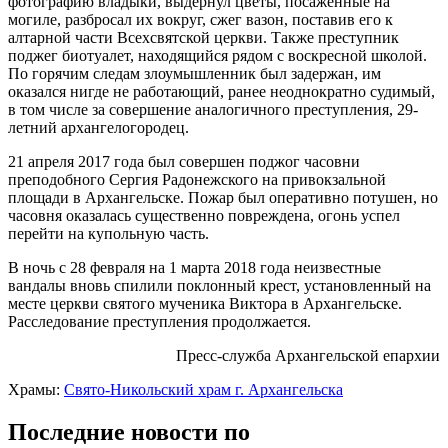
фотографию владыки, выдернул цветы, посаженные на
могиле, разбросал их вокруг, сжег вазон, поставив его к
алтарной части Всехсвятской церкви. Также преступник
поджег биотуалет, находящийся рядом с воскресной школой.
По горячим следам злоумышленник был задержан, им
оказался нигде не работающий, ранее неоднократно судимый,
в том числе за совершение аналогичного преступления, 29-
летний архангелогородец.
21 апреля 2017 года был совершен поджог часовни
преподобного Сергия Радонежского на привокзальной
площади в Архангельске. Пожар был оперативно потушен, но
часовня оказалась существенно повреждена, огонь успел
перейти на купольную часть.
В ночь с 28 февраля на 1 марта 2018 года неизвестные
вандалы вновь спилили поклонный крест, установленный на
месте церкви святого мученика Виктора в Архангельске.
Расследование преступления продолжается.
Пресс-служба Архангельской епархии
Храмы:
Свято-Никольский храм г. Архангельска
Последние новости по