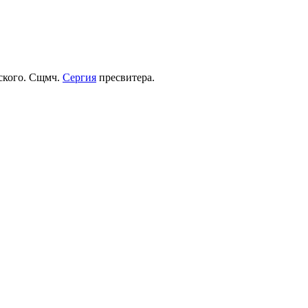
рского. Сщмч.
Сергия
пресвитера.