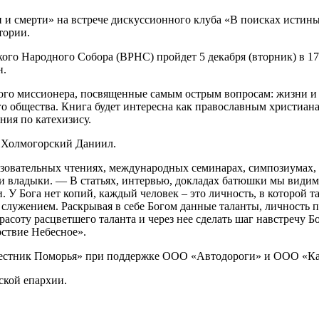
и смерти» на встрече дискуссионного клуба «В поисках истины
тории.
ого Народного Собора (ВРНС) пройдет 5 декабря (вторник) в 17
н.
ого миссионера, посвященные самым острым вопросам: жизни и с
 общества. Книга будет интересна как православным христианам
ния по катехизису.
 Холмогорский Даниил.
зовательных чтениях, международных семинарах, симпозиумах, 
владыки. — В статьях, интервью, докладах батюшки мы видим ег
 Бога нет копий, каждый человек – это личность, в которой та
ужением. Раскрывая в себе Богом данные таланты, личность пре
асоту расцветшего таланта и через нее сделать шаг навстречу Бо
ствие Небесное».
 вестник Поморья» при поддержке ООО «Автодороги» и ООО «К
ской епархии.