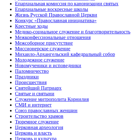
Епархиальная комиссия по канонизации святых
Епархиальные воскресные школы
Жизнь Русской Православной Церкви
Конкурс «Православная инициатива»
Крестные ходы
Медико-социальное служение и благотворительность
Межконфессиональные отношения
Межсоборное присутствие
Миссионерское служение
Михаило-Архангельский кафедральный собор
Молодежное служение
Новомученики и исповедники
Паломничество
Праздники
Происшествия
Святейший Патриарх
Святые и святыни
Служение митрополита Корнилия
СМИ и интернет
Союз православных женщин
Строительство храмов
Тюремное служение
Церковная археология
Церковь и власть
Церковь и культура