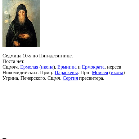
Седмица 10-я по Пятидесятнице.
Поста нет.
Сщмчч.
Ермолая
(
икона
),
Ермиппа
и
Ермократа
, иереев
Никомидийских. Прмц.
Параскевы
. Прп.
Моисея
(
икона
)
Угрина, Печерского. Сщмч.
Сергия
пресвитера.