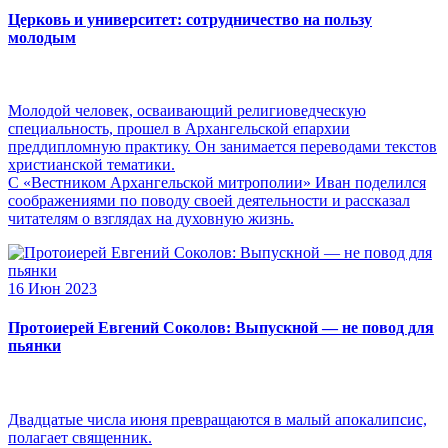
Церковь и университет: сотрудничество на пользу
молодым
Молодой человек, осваивающий религиоведческую
специальность, прошел в Архангельской епархии
преддипломную практику. Он занимается переводами текстов
христианской тематики.
С «Вестником Архангельской митрополии» Иван поделился
соображениями по поводу своей деятельности и рассказал
читателям о взглядах на духовную жизнь.
16 Июн 2023
Протоиерей Евгений Соколов: Выпускной — не повод для
пьянки
Двадцатые числа июня превращаются в малый апокалипсис,
полагает священник.