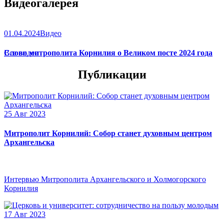
Видеогалерея
01.04.2024
Видео
Слово митрополита Корнилия о Великом посте 2024 года
Все видео
Публикации
25 Авг 2023
Митрополит Корнилий: Собор станет духовным центром
Архангельска
Интервью Митрополита Архангельского и Холмогорского
Корнилия
17 Авг 2023