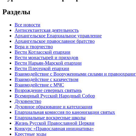
Разделы
Все новости
Антисектантская деятельность
Архангельское Епархиальное управление
Архангельское православное братство
Вера и творчество
Вести Котласской епархии
Вести монастырей и приходов
Вести Нарьян-Марской епархии
Вести Плесецкой епархии
Взаимодействие с Вооруженными силами и правоохран
Взаимодействие с казачеством
Взаимодействие с МЧС
Возрождение северных святынь
Всемирный Русский Народный Собор
Духовенство
Духовное образование и катехизация
Епархиальная комиссия по канонизации святых
Епархиальные воскресные школы
Жизнь Русской Православной Церкви
Конкурс «Православная инициатива»
Крестные ходы