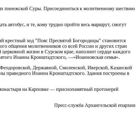
стях пинежской Суры. Присоединиться к молитвенному шествию
ь автобус, и те, кому трудно пройти весь маршрут, смогут
ий крестный ход "Пояс Пресвятой Богородицы" становится
ого общения молитвенников со всей России и других стран
 церковной жизни в Сурском крае, наполнит сердце каждого
святого Иоанна Кронштадтского, —«Иоанновская семья».
Феодоровской, Державной, Смоленской, Иверской, Казанской
ны праведного Иоанна Кронштадтского. Здания построены в
монастыря на Карповке — приснопамятный протоиерей
Пресс-служба Архангельской епархии