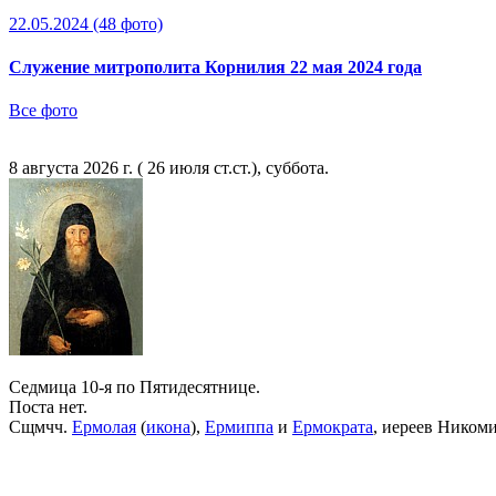
22.05.2024
(48 фото)
Служение митрополита Корнилия 22 мая 2024 года
Все фото
8 августа 2026 г. ( 26 июля ст.ст.), суббота.
Седмица 10-я по Пятидесятнице.
Поста нет.
Сщмчч.
Ермолая
(
икона
),
Ермиппа
и
Ермократа
, иереев Ником