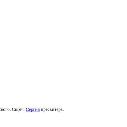
рского. Сщмч.
Сергия
пресвитера.