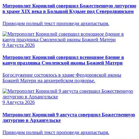
Митрополит Корнилий совершил Божественную литургию
в храме XIX века в Большой Кудьме под Северодвинском
Приводим полный текст проповеди архипастыря.
9 Августа 2026
Митрополит Корнилий совершил всенощное бдение в
канун праздника Смоленской иконы Божией Матери
Богослужение состоялось в храме Феодоровской иконы
Божией Матери на архиерейском подворье.
9 Августа 2026
Митрополит Корнилий 9 августа совершил Божественную
литургию в Архангельске
Приводим полный текст проповеди архипастыря.