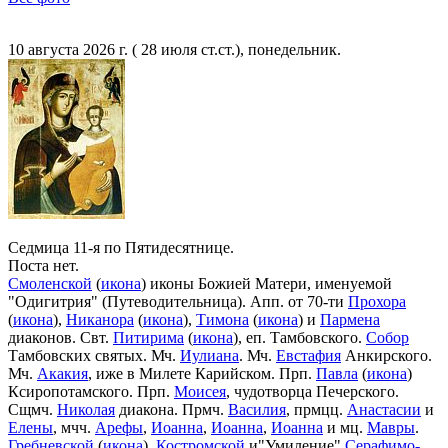
10 августа 2026 г. ( 28 июля ст.ст.), понедельник.
Седмица 11-я по Пятидесятнице.
Поста нет.
Смоленской
(
икона
) иконы Божией Матери, именуемой
"Одигитрия" (Путеводительница). Апп. от 70-ти
Прохора
(
икона
),
Никанора
(
икона
),
Тимона
(
икона
) и
Пармена
диаконов. Свт.
Питирима
(
икона
), еп. Тамбовского.
Собор
Тамбовских святых. Мч.
Иулиана
. Мч.
Евстафия
Анкирского.
Мч.
Акакия
, иже в Милете Карийском. Прп.
Павла
(
икона
)
Ксиропотамского. Прп.
Моисея
, чудотворца Печерского.
Сщмч.
Николая
диакона. Прмч.
Василия
, прмцц.
Анастасии
и
Елены
, мчч.
Арефы
,
Иоанна
,
Иоанна
,
Иоанна
и мц.
Мавры
.
Гребневской
(
икона
),
Костромской
и"Умиление"
Серафимо-