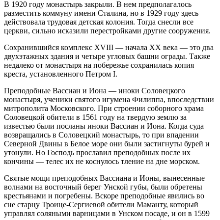
В 1920 году монастырь закрыли. В нем предполагалось
разместить коммуну имени Сталина, но в 1929 году здесь
действовала трудовая детская колония. Тогда снесли все
церкви, сильно исказили перестройками другие сооружения.
Сохранившийся комплекс XVIII — начала XX века — это два
двухэтажных здания и четыре угловых башни ограды. Также
недалеко от монастыря на побережье сохранилась копия
креста, установленного Петром I.
Преподобные Вассиан и Иона — иноки Соловецкого
монастыря, ученики святого игумена Филиппа, впоследствии
митрополита Московского. При строении соборного храма
Соловецкой обители в 1561 году на твердую землю за
известью были посланы иноки Вассиан и Иона. Когда суда
возвращались в Соловецкий монастырь, то при впадении
Северной Двины в Белое море они были застигнуты бурей и
утонули. Но Господь прославил преподобных после их
кончины — телес их не коснулось тление на дне морском.
Святые мощи преподобных Вассиана и Ионы, вынесенные
волнами на восточный берег Унской губы, были обретены
крестьянами и погребены. Вскоре преподобные явились во
сне старцу Троице-Сергиевой обители Маманту, который
управлял соляными варницами в Унском посаде, и он в 1599