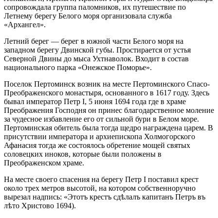
сопровождала группа паломников, их путешествие по
Летнему берегу Белого моря организовала служба
«Архангел».
Летний берег — берег в южной части Белого моря на
западном берегу Двинской губы. Простирается от устья
Северной Двины до мыса Ухтнаволок. Входит в состав
национального парка «Онежское Поморье».
Поселок Пертоминск возник на месте Пертоминского Спасо-
Преображенского монастыря, основанного в 1617 году. Здесь
бывал император Петр I, 5 июня 1694 года где в храме
Преображения Господня он принес благодарственное моление
за чудесное избавление его от сильной бури в Белом море.
Пертоминская обитель была тогда щедро награждена царем. В
присутствии императора и архиепископа Холмогорского
Афанасия тогда же состоялось обретение мощей святых
соловецких иноков, которые были положены в
Преображенском храме.
На месте своего спасения на берегу Петр I поставил крест
около трех метров высотой, на котором собственноручно
вырезал надпись: «Этотъ крестъ сдѣлалъ капитанъ Петръ въ
лѣто Христово 1694).