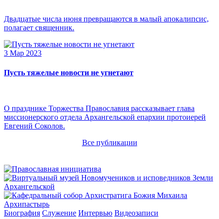
Двадцатые числа июня превращаются в малый апокалипсис,
полагает священник.
3 Мар 2023
Пусть тяжелые новости не угнетают
О празднике Торжества Православия рассказывает глава
миссионерского отдела Архангельской епархии протоиерей
Евгений Соколов.
Все публикации
Архипастырь
Биография
Служение
Интервью
Видеозаписи