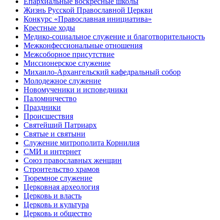
Епархиальные воскресные школы
Жизнь Русской Православной Церкви
Конкурс «Православная инициатива»
Крестные ходы
Медико-социальное служение и благотворительность
Межконфессиональные отношения
Межсоборное присутствие
Миссионерское служение
Михаило-Архангельский кафедральный собор
Молодежное служение
Новомученики и исповедники
Паломничество
Праздники
Происшествия
Святейший Патриарх
Святые и святыни
Служение митрополита Корнилия
СМИ и интернет
Союз православных женщин
Строительство храмов
Тюремное служение
Церковная археология
Церковь и власть
Церковь и культура
Церковь и общество