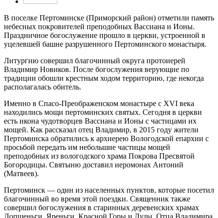
В поселке Пертоминске (Приморский район) отметили память
небесных покровителей преподобных Вассиана и Ионы.
Праздничное богослужение прошло в церкви, устроенной в
уцелевшей башне разрушенного Пертоминского монастыря.
Литургию совершил благочинный округа протоиерей
Владимир Новиков. После богослужения верующие по
традиции обошли крестным ходом территорию, где некогда
располагалась обитель.
Именно в Спасо-Преображенском монастыре с
XVI века
находились мощи пертоминских святых. Сегодня в церкви
есть
икона чудотворцев Вассиана и Ионы с частицами их
мощей. Как рассказал отец Владимир, в 2015 году жители
Пертоминска обратились к архиерею Вологодской епархии с
просьбой передать им небольшие частицы мощей
преподобных из вологодского храма Покрова Пресвятой
Богородицы. Святыню доставил иеромонах Антоний
(Матвеев).
Пертоминск — один из населенных пунктов, которые посетил
благочинный во время этой поездки. Священник также
совершил богослужения в старинных деревенских храмах
Лопшеньги, Яреньги, Красной Горы и Луды. Отца Владимира