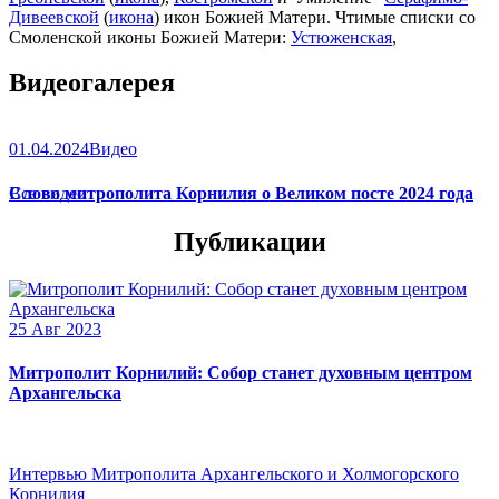
Дивеевской
(
икона
) икон Божией Матери. Чтимые списки со
Смоленской иконы Божией Матери:
Устюженская
,
Выдропусская
,
Христофоровская
,
Супрасльская
,
Югская
Видеогалерея
(
икона
),
Игрицкая
,
Шуйская
(
икона
),
Седмиезерная
,
Сергиевская
(в Троице-Сергиевой Лавре).
01.04.2024
Видео
Слово митрополита Корнилия о Великом посте 2024 года
Все видео
Публикации
25 Авг 2023
Митрополит Корнилий: Собор станет духовным центром
Архангельска
Интервью Митрополита Архангельского и Холмогорского
Корнилия