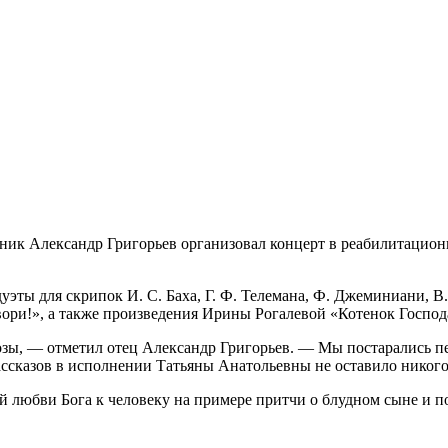
ник Александр Григорьев организовал концерт в реабилитацио
эты для скрипок И. С. Баха, Г. Ф. Телемана, Ф. Джеминиани, В
ори!», а также произведения Ирины Рогалевой «Котенок Господа
зы, — отметил отец Александр Григорьев. — Мы постарались пе
рассказов в исполнении Татьяны Анатольевны не оставило нико
й любви Бога к человеку на примере притчи о блудном сыне и 