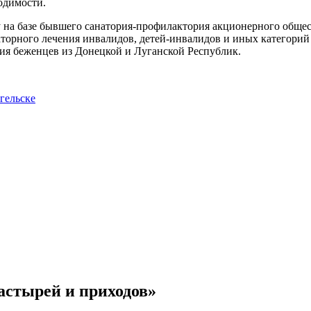
одимости.
ду на базе бывшего санатория-профилактория акционерного обще
аторного лечения инвалидов, детей-инвалидов и иных категори
ния беженцев из Донецкой и Луганской Республик.
гельске
астырей и приходов»