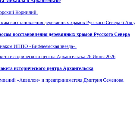
га Михаила в Архангельске
горский Корнилий.
6 Авгу
осам восстановления деревянных храмов Русского Севера
знаком ИППО «Вифлеемская звезда».
26 Июня 2026
акета исторического центра Архангельска
компаний «Аквилон» и предпринимателя Дмитрия Семенова.