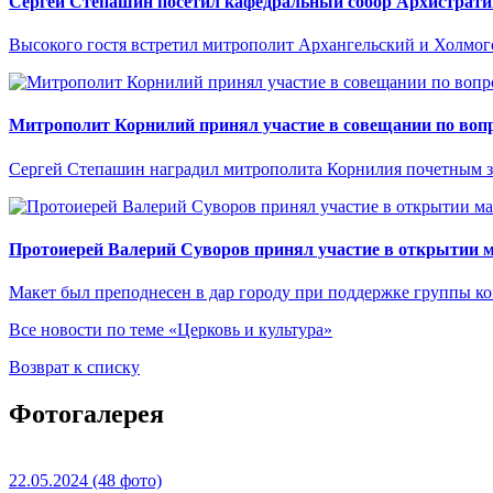
Сергей Степашин посетил кафедральный собор Архистрати
Высокого гостя встретил митрополит Архангельский и Холмо
Митрополит Корнилий принял участие в совещании по вопр
Сергей Степашин наградил митрополита Корнилия почетным 
Протоиерей Валерий Суворов принял участие в открытии м
Макет был преподнесен в дар городу при поддержке группы 
Все новости по теме «Церковь и культура»
Возврат к списку
Фотогалерея
22.05.2024
(48 фото)