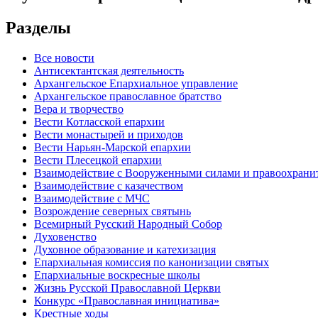
Разделы
Все новости
Антисектантская деятельность
Архангельское Епархиальное управление
Архангельское православное братство
Вера и творчество
Вести Котласской епархии
Вести монастырей и приходов
Вести Нарьян-Марской епархии
Вести Плесецкой епархии
Взаимодействие с Вооруженными силами и правоохран
Взаимодействие с казачеством
Взаимодействие с МЧС
Возрождение северных святынь
Всемирный Русский Народный Собор
Духовенство
Духовное образование и катехизация
Епархиальная комиссия по канонизации святых
Епархиальные воскресные школы
Жизнь Русской Православной Церкви
Конкурс «Православная инициатива»
Крестные ходы