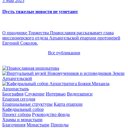
3 Мар 2023
Пусть тяжелые новости не угнетают
О празднике Торжества Православия рассказывает глава
миссионерского отдела Архангельской епархии протоиерей
Евгений Соколов.
Все публикации
Архипастырь
Биография
Служение
Интервью
Видеозаписи
Епархия сегодня
Епархиальные структуры
Карта епархии
Кафедральный собор
Проект собора
Руководство фонда
Храмы и монастыри
Благочиния
Монастыри
Приходы