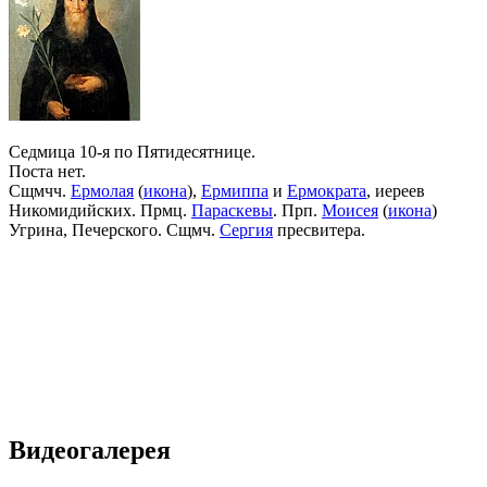
Седмица 10-я по Пятидесятнице.
Поста нет.
Сщмчч.
Ермолая
(
икона
),
Ермиппа
и
Ермократа
, иереев
Никомидийских. Прмц.
Параскевы
. Прп.
Моисея
(
икона
)
Угрина, Печерского. Сщмч.
Сергия
пресвитера.
Видеогалерея