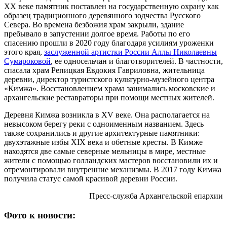
XX веке памятник поставлен на государственную охрану как
образец традиционного деревянного зодчества Русского
Севера. Во времена безбожия храм закрыли, здание
пребывало в запустении долгое время. Работы по его
спасению прошли в 2020 году благодаря усилиям уроженки
этого края,
заслуженной артистки России Аллы Николаевны
Сумароковой
, ее односельчан и благотворителей. В частности,
спасала храм Репицкая Евдокия Гавриловна, жительница
деревни, директор туристского культурно-музейного центра
«Кимжа». Восстановлением храма занимались московские и
архангельские реставраторы при помощи местных жителей.
Деревня Кимжа возникла в XV веке. Она располагается на
невысоком берегу реки с одноименным названием. Здесь
также сохранились и другие архитектурные памятники:
двухэтажные избы XIX века и обетные кресты. В Кимже
находятся две самые северные мельницы в мире, местные
жители с помощью голландских мастеров восстановили их и
отремонтировали внутренние механизмы. В 2017 году Кимжа
получила статус самой красивой деревни России.
Пресс-служба Архангельской епархии
Фото к новости: