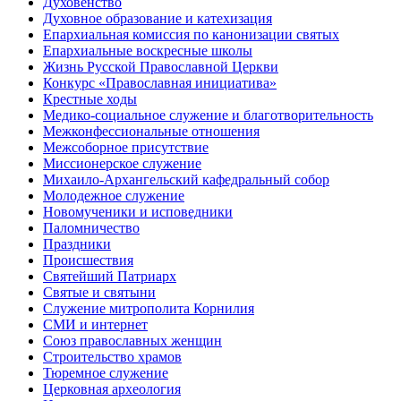
Духовенство
Духовное образование и катехизация
Епархиальная комиссия по канонизации святых
Епархиальные воскресные школы
Жизнь Русской Православной Церкви
Конкурс «Православная инициатива»
Крестные ходы
Медико-социальное служение и благотворительность
Межконфессиональные отношения
Межсоборное присутствие
Миссионерское служение
Михаило-Архангельский кафедральный собор
Молодежное служение
Новомученики и исповедники
Паломничество
Праздники
Происшествия
Святейший Патриарх
Святые и святыни
Служение митрополита Корнилия
СМИ и интернет
Союз православных женщин
Строительство храмов
Тюремное служение
Церковная археология