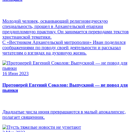
Молодой человек, осваивающий религиоведческую
специальность, прошел в Архангельской епархии
преддипломную практику. Он занимается переводами текстов
христианской тематики.
С «Вестником Архангельской митрополии» Иван поделился
соображениями по поводу своей деятельности и рассказал
читателям о взглядах на духовную жизнь.
16 Июн 2023
Протоиерей Евгений Соколов: Выпускной — не повод для
пьянки
Двадцатые числа июня превращаются в малый апокалипсис,
полагает священник.