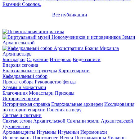
Евгений Соколов.
Все публикации
Архипастырь
Биография
Служение
Интервью
Видеозаписи
Епархия сегодня
Епархиальные структуры
Карта епархии
Кафедральный собор
Проект собора
Руководство фонда
Храмы и монастыри
Благочиния
Монастыри
Приходы
История епархии
Историческая справка
Епархиальные архиереи
Исследования
по истории епархии
Гонения на веру
Святые и святыни
Святые земли Архангельской
Святыни земли Архангельской
Духовенство
Архимандриты
Игумены
Игуменьи
Иеромонахи
Иеродиаконы
Протоиереи
Иереи
Протодиаконы
Диаконы