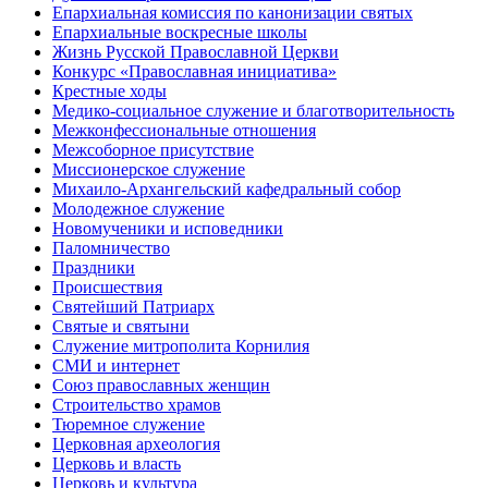
Епархиальная комиссия по канонизации святых
Епархиальные воскресные школы
Жизнь Русской Православной Церкви
Конкурс «Православная инициатива»
Крестные ходы
Медико-социальное служение и благотворительность
Межконфессиональные отношения
Межсоборное присутствие
Миссионерское служение
Михаило-Архангельский кафедральный собор
Молодежное служение
Новомученики и исповедники
Паломничество
Праздники
Происшествия
Святейший Патриарх
Святые и святыни
Служение митрополита Корнилия
СМИ и интернет
Союз православных женщин
Строительство храмов
Тюремное служение
Церковная археология
Церковь и власть
Церковь и культура