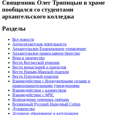
Священник Олег Тряпицын в храме
пообщался со студентами
архангельского колледжа
Разделы
Все новости
Антисектантская деятельность
Архангельское Епархиальное управление
Архангельское православное братство
Вера и творчество
Вести Котласской епархии
Вести монастырей и приходов
Вести Нарьян-Марской епархии
Вести Плесецкой епархии
Взаимодействие с Вооруженными силами и
правоохранительными учреждениями
Взаимодействие с казачеством
Взаимодействие с МЧС
Возрождение северных святынь
Всемирный Русский Народный Собор
Духовенство
Духовное образование и катехизация