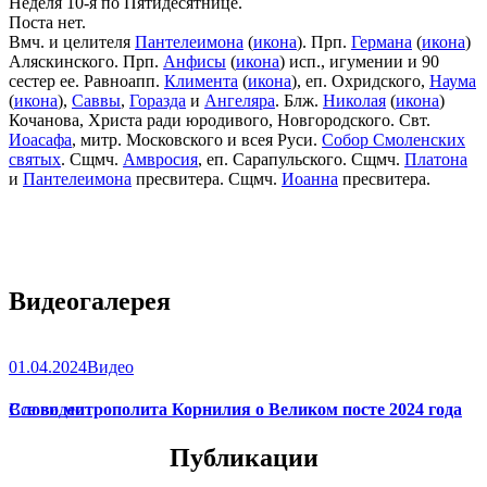
Неделя 10-я по Пятидесятнице.
Поста нет.
Вмч. и целителя
Пантелеимона
(
икона
). Прп.
Германа
(
икона
)
Аляскинского. Прп.
Анфисы
(
икона
) исп., игумении и 90
сестер ее. Равноапп.
Климента
(
икона
), еп. Охридского,
Наума
(
икона
),
Саввы
,
Горазда
и
Ангеляра
. Блж.
Николая
(
икона
)
Кочанова, Христа ради юродивого, Новгородского. Свт.
Иоасафа
, митр. Московского и всея Руси.
Собор Смоленских
святых
. Сщмч.
Амвросия
, еп. Сарапульского. Сщмч.
Платона
и
Пантелеимона
пресвитера. Сщмч.
Иоанна
пресвитера.
Видеогалерея
01.04.2024
Видео
Слово митрополита Корнилия о Великом посте 2024 года
Все видео
Публикации