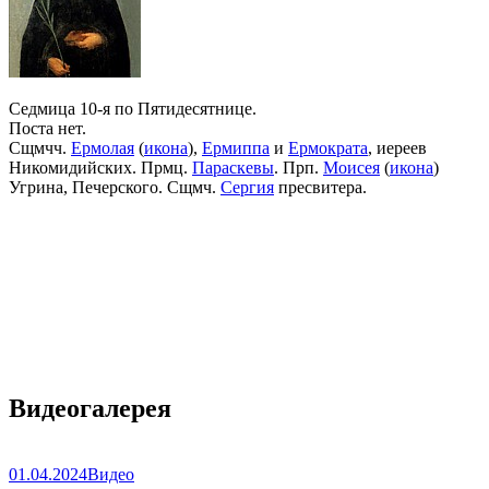
Седмица 10-я по Пятидесятнице.
Поста нет.
Сщмчч.
Ермолая
(
икона
),
Ермиппа
и
Ермократа
, иереев
Никомидийских. Прмц.
Параскевы
. Прп.
Моисея
(
икона
)
Угрина, Печерского. Сщмч.
Сергия
пресвитера.
Видеогалерея
01.04.2024
Видео