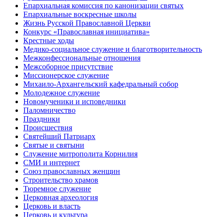
Епархиальная комиссия по канонизации святых
Епархиальные воскресные школы
Жизнь Русской Православной Церкви
Конкурс «Православная инициатива»
Крестные ходы
Медико-социальное служение и благотворительность
Межконфессиональные отношения
Межсоборное присутствие
Миссионерское служение
Михаило-Архангельский кафедральный собор
Молодежное служение
Новомученики и исповедники
Паломничество
Праздники
Происшествия
Святейший Патриарх
Святые и святыни
Служение митрополита Корнилия
СМИ и интернет
Союз православных женщин
Строительство храмов
Тюремное служение
Церковная археология
Церковь и власть
Церковь и культура