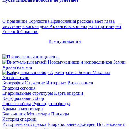
Пусть тяжелые новости не угнетают
О празднике Торжества Православия рассказывает глава
миссионерского отдела Архангельской епархии протоиерей
Евгений Соколов.
Все публикации
Архипастырь
Биография
Служение
Интервью
Видеозаписи
Епархия сегодня
Епархиальные структуры
Карта епархии
Кафедральный собор
Проект собора
Руководство фонда
Храмы и монастыри
Благочиния
Монастыри
Приходы
История епархии
Историческая справка
Епархиальные архиереи
Исследования