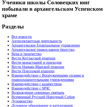
Ученики школы Соловецких юнг
побывали в архангельском Успенском
храме
Разделы
Все новости
Антисектантская деятельность
Архангельское Епархиальное управление
Архангельское православное братство
Вера и творчество
Вести Котласской епархии
Вести монастырей и приходов
Вести Нарьян-Марской епархии
Вести Плесецкой епархии
Взаимодействие с Вооруженными силами и
правоохранительными учреждениями
Взаимодействие с казачеством
Взаимодействие с МЧС
Возрождение северных святынь
Всемирный Русский Народный Собор
Духовенство
Духовное образование и катехизация