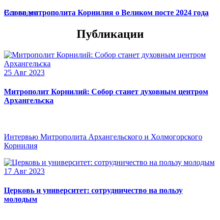
Слово митрополита Корнилия о Великом посте 2024 года
Все видео
Публикации
25 Авг 2023
Митрополит Корнилий: Собор станет духовным центром
Архангельска
Интервью Митрополита Архангельского и Холмогорского
Корнилия
17 Авг 2023
Церковь и университет: сотрудничество на пользу
молодым