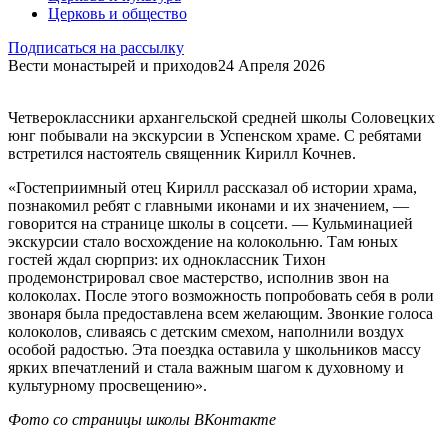
Церковь и общество
Подписаться на рассылку
Вести монастырей и приходов
24 Апреля 2026
Четвероклассники архангельской средней школы Соловецких
юнг побывали на экскурсии в Успенском храме. С ребятами
встретился настоятель священник Кирилл Кочнев.
«Гостеприимный отец Кирилл рассказал об истории храма,
познакомил ребят с главными иконами и их значением, —
говорится на странице школы в соцсети. — Кульминацией
экскурсии стало восхождение на колокольню. Там юных
гостей ждал сюрприз: их одноклассник Тихон
продемонстрировал свое мастерство, исполнив звон на
колоколах. После этого возможность попробовать себя в роли
звонаря была предоставлена всем желающим. Звонкие голоса
колоколов, сливаясь с детским смехом, наполнили воздух
особой радостью. Эта поездка оставила у школьников массу
ярких впечатлений и стала важным шагом к духовному и
культурному просвещению».
Фото со страницы школы ВКонтакте