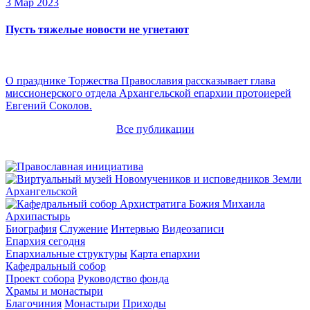
3 Мар 2023
Пусть тяжелые новости не угнетают
О празднике Торжества Православия рассказывает глава
миссионерского отдела Архангельской епархии протоиерей
Евгений Соколов.
Все публикации
Архипастырь
Биография
Служение
Интервью
Видеозаписи
Епархия сегодня
Епархиальные структуры
Карта епархии
Кафедральный собор
Проект собора
Руководство фонда
Храмы и монастыри
Благочиния
Монастыри
Приходы