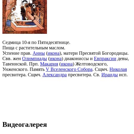
Седмица 10-я по Пятидесятнице.
Пища с растительным маслом.
Успение прав.
Анны
(
икона
), матери Пресвятой Богородицы.
Свв. жен
Олимпиады
(
икона
) диакониссы и
Евпраксии
девы,
Тавеннской. Прп.
Макария
(
икона
) Желтоводского,
Унженского. Память
V Вселенского Собора
. Сщмч.
Николая
пресвитера. Сщмч.
Александра
пресвитера. Св.
Ираиды
исп.
Видеогалерея