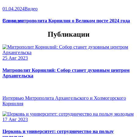
01.04.2024
Видео
Слово митрополита Корнилия о Великом посте 2024 года
Все видео
Публикации
25 Авг 2023
Митрополит Корнилий: Собор станет духовным центром
Архангельска
Интервью Митрополита Архангельского и Холмогорского
Корнилия
17 Авг 2023
Церковь и университет: сотрудничество на пользу
молодым