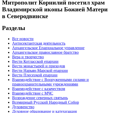
Митрополит Корнилий посетил храм
Владимирской иконы Божией Матери
в Северодвинске
Разделы
Все новости
Антисектантская деятельность
Архангельское Епархиальное управление
Архангельское православное братство
Вера и творчество
Вести Котласской епархии
Вести монастырей и приходов
Вести Нарьян-Марской епархии
Вести Плесецкой епархии
Взаимодействие с Вооруженными силами и
правоохранительными учреждениями
Взаимодействие с казачеством
Взаимодействие с МЧС
Возрождение северных святынь
Всемирный Русский Народный Собор
Духовенство
Духовное образование и катехизация