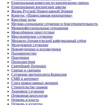
Епархиальная комиссия по канонизации святых
Епархиальные воскресные школы
Жизнь Русской Православной Церкви
Конкурс «Православная инициатива»
Крестные ходы
Медико-социальное служение и благотворительность
Межконфессиональные отношения
Межсоборное присутствие
Миссионерское служение
Михаило-Архангельский кафедральный собор
Молодежное служение
Новомученики и исповедники
Паломничество
Праздники
Происшествия
Святейший Патриарх
Святые и святыни
Служение митрополита Корнилия
СМИ и интернет
Союз православных женщин
Строительство храмов
Тюремное служение
Церковная археология
Церковь и власть
Церковь и культура