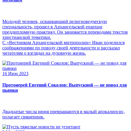
Молодой человек, осваивающий религиоведческую
специальность, прошел в Архангельской епархии
преддипломную практику. Он занимается переводами текстов
христианской тематики.
С «Вестником Архангельской митрополии» Иван поделился
соображениями по поводу своей деятельности и рассказал
читателям о взглядах на духовную жизнь.
16 Июн 2023
Протоиерей Евгений Соколов: Выпускной — не повод для
пьянки
Двадцатые числа июня превращаются в малый апокалипсис,
полагает священник.