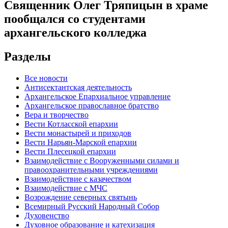
Священник Олег Тряпицын в храме
пообщался со студентами
архангельского колледжа
Разделы
Все новости
Антисектантская деятельность
Архангельское Епархиальное управление
Архангельское православное братство
Вера и творчество
Вести Котласской епархии
Вести монастырей и приходов
Вести Нарьян-Марской епархии
Вести Плесецкой епархии
Взаимодействие с Вооруженными силами и
правоохранительными учреждениями
Взаимодействие с казачеством
Взаимодействие с МЧС
Возрождение северных святынь
Всемирный Русский Народный Собор
Духовенство
Духовное образование и катехизация