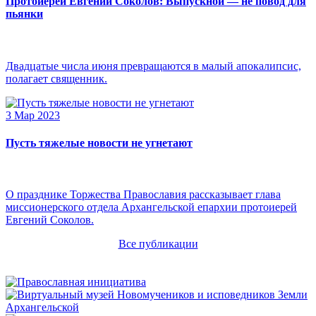
Протоиерей Евгений Соколов: Выпускной — не повод для
пьянки
Двадцатые числа июня превращаются в малый апокалипсис,
полагает священник.
3 Мар 2023
Пусть тяжелые новости не угнетают
О празднике Торжества Православия рассказывает глава
миссионерского отдела Архангельской епархии протоиерей
Евгений Соколов.
Все публикации