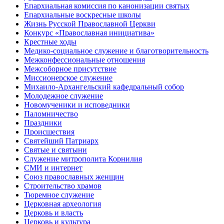
Епархиальная комиссия по канонизации святых
Епархиальные воскресные школы
Жизнь Русской Православной Церкви
Конкурс «Православная инициатива»
Крестные ходы
Медико-социальное служение и благотворительность
Межконфессиональные отношения
Межсоборное присутствие
Миссионерское служение
Михаило-Архангельский кафедральный собор
Молодежное служение
Новомученики и исповедники
Паломничество
Праздники
Происшествия
Святейший Патриарх
Святые и святыни
Служение митрополита Корнилия
СМИ и интернет
Союз православных женщин
Строительство храмов
Тюремное служение
Церковная археология
Церковь и власть
Церковь и культура