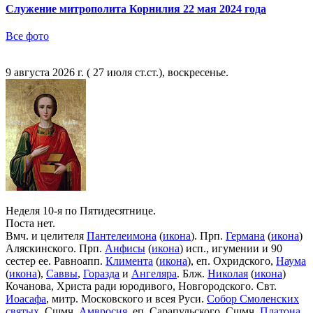
Служение митрополита Корнилия 22 мая 2024 года
Все фото
9 августа 2026 г. ( 27 июля ст.ст.), воскресенье.
Неделя 10-я по Пятидесятнице.
Поста нет.
Вмч. и целителя
Пантелеимона
(
икона
). Прп.
Германа
(
икона
)
Аляскинского. Прп.
Анфисы
(
икона
) исп., игумении и 90
сестер ее. Равноапп.
Климента
(
икона
), еп. Охридского,
Наума
(
икона
),
Саввы
,
Горазда
и
Ангеляра
. Блж.
Николая
(
икона
)
Кочанова, Христа ради юродивого, Новгородского. Свт.
Иоасафа
, митр. Московского и всея Руси.
Собор Смоленских
святых
. Сщмч.
Амвросия
, еп. Сарапульского. Сщмч.
Платона