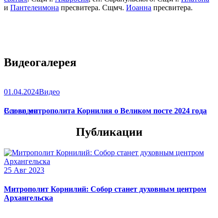
и
Пантелеимона
пресвитера. Сщмч.
Иоанна
пресвитера.
Видеогалерея
01.04.2024
Видео
Слово митрополита Корнилия о Великом посте 2024 года
Все видео
Публикации
25 Авг 2023
Митрополит Корнилий: Собор станет духовным центром
Архангельска